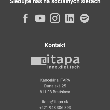
Sledujte nás na sociálnych sieťach
Facebook
YouTube
Instagram
LinkedI
Spot
Kontakt
Kancelária ITAPA
Dunajská 25
811 08 Bratislava
itapa@itapa.sk
+421 948 306 893