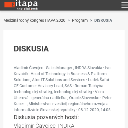
Medzinárodný kongres ITAPA 2020
Program
DISKUSIA
DISKUSIA
Vladimír Čavojec - Sales Manager , INDRA Slovakia · Ivo
Kovačič - Head of Technology in Business & Platform
Solutions, Atos IT Solutions and Services · Luděk Šafař -
CE Customer Advisory Lead, SAS · Roman Tuchyňa -
technologický stratég, technologický stratég · Viera
Uherová - generálna riaditeľka , Oracle Slovensko · Peter
Kucer - , Ministerstvo investícií, regionálneho rozvoja a
informatizácie Slovenskej republiky ·
08.12.2020, 14:05
Diskusia pozvaných hostí:
Vladimír Čavojec, INDRA