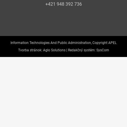
+421 948 392 736
Information Technologies And Public Administration, Copyright APEL
Tvorba stránok:
Aglo Solutions |
Redakčný systém:
SysCom