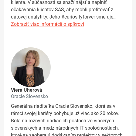
klienta. V súčasnosti sa snaží nájsť a naplniť
očakávania klientov SAS, aby mohli profitovať z
dátovej analytiky. Jeho #curiosityforver smeruje…
Zobraziť viac informácií o spíkrovi
Viera Uherová
Oracle Slovensko
Generálna riaditeľka Oracle Slovensko, ktorá sa v
rámci svojej kariéry pohybuje už viac ako 20 rokov.
Bola na rôznych riadiacich postoch vo viacerých
slovenských a medzinárodných IT spoločnostiach,
ktoré sa zaoberajú dodávaním projektov v sektoroch