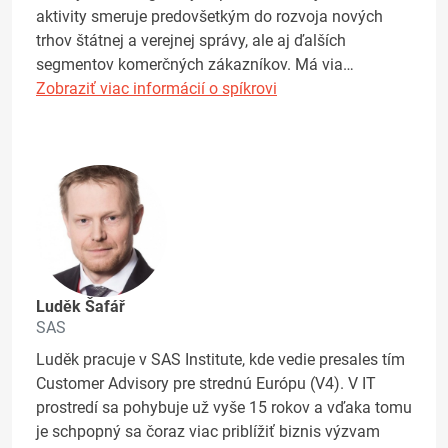
aktivity smeruje predovšetkým do rozvoja nových
trhov štátnej a verejnej správy, ale aj ďalších
segmentov komerčných zákazníkov. Má via…
Zobraziť viac informácií o spíkrovi
Luděk Šafář
SAS
Luděk pracuje v SAS Institute, kde vedie presales tím
Customer Advisory pre strednú Európu (V4). V IT
prostredí sa pohybuje už vyše 15 rokov a vďaka tomu
je schpopný sa čoraz viac priblížiť biznis výzvam