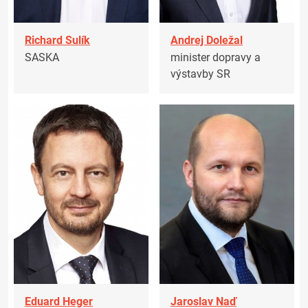
Richard Sulík
Andrej Doležal
SASKA
minister dopravy a
výstavby SR
Eduard Heger
Jaroslav Naď