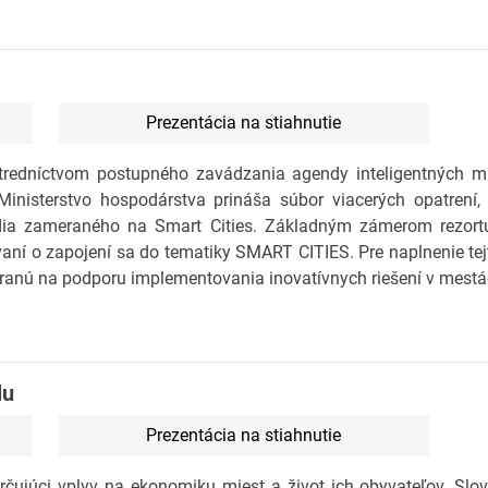
Prezentácia na stiahnutie
dníctvom postupného zavádzania agendy inteligentných mie
nisterstvo hospodárstva prináša súbor viacerých opatrení, 
dia zameraného na Smart Cities. Základným zámerom rezort
ovaní o zapojení sa do tematiky SMART CITIES. Pre naplnenie t
nú na podporu implementovania inovatívnych riešení v mestá
lu
Prezentácia na stiahnutie
ujúci vplyv na ekonomiku miest a život ich obyvateľov. Slov