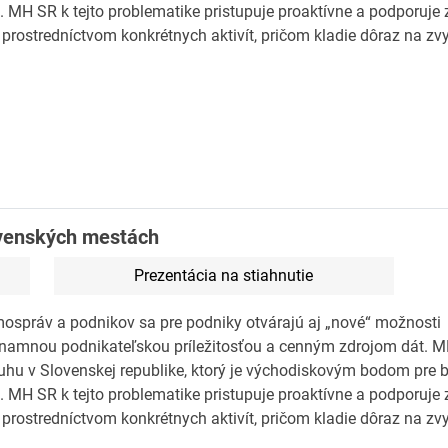
. MH SR k tejto problematike pristupuje proaktívne a podporuje
 prostredníctvom konkrétnych aktivít, pričom kladie dôraz na zv
ovenských mestách
Prezentácia na stiahnutie
mospráv a podnikov sa pre podniky otvárajú aj „nové“ možnost
ýznamnou podnikateľskou príležitosťou a cenným zdrojom dát. 
ruhu v Slovenskej republike, ktorý je východiskovým bodom pre
. MH SR k tejto problematike pristupuje proaktívne a podporuje
 prostredníctvom konkrétnych aktivít, pričom kladie dôraz na zv