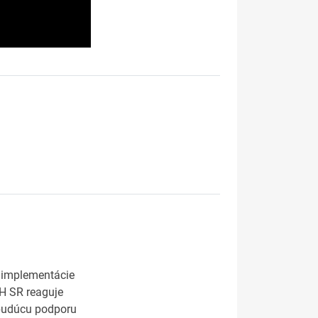
i implementácie
MH SR reaguje
 budúcu podporu