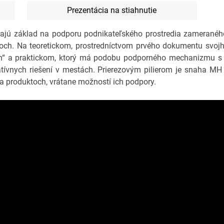
Prezentácia na stiahnutie
rajú základ na podporu podnikateľského prostredia zameranéh
roch. Na teoretickom, prostredníctvom prvého dokumentu svoj
ách“ a praktickom, ktorý má podobu podporného mechanizmu 
ívnych riešení v mestách. Prierezovým pilierom je snaha MH
 a produktoch, vrátane možností ich podpory.