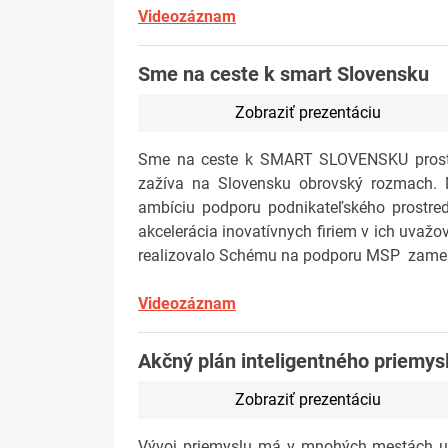
Videozáznam
Sme na ceste k smart Slovensku
Zobraziť prezentáciu
Sme na ceste k SMART SLOVENSKU prostre
zažíva na Slovensku obrovský rozmach. Mi
ambíciu podporu podnikateľského prostre
akcelerácia inovatívnych firiem v ich uvaž
realizovalo Schému na podporu MSP zamera
Videozáznam
Akčný plán inteligentného priemys
Zobraziť prezentáciu
Vývoj priemyslu má v mnohých mestách urč