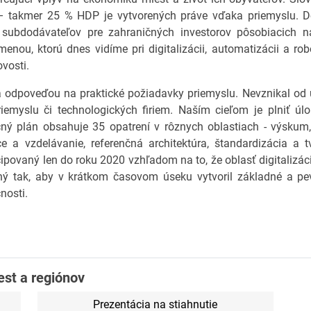
e – takmer 25 % HDP je vytvorených práve vďaka priemyslu. D
h subdodávateľov pre zahraničných investorov pôsobiacich 
nou, ktorú dnes vidíme pri digitalizácii, automatizácii a robo
ovosti.
da odpoveďou na praktické požiadavky priemyslu. Nevznikal od 
iemyslu či technologických firiem. Naším cieľom je plniť úlo
kčný plán obsahuje 35 opatrení v rôznych oblastiach - výskum,
ce a vzdelávanie, referenčná architektúra, štandardizácia a 
povaný len do roku 2020 vzhľadom na to, že oblasť digitalizácie
ý tak, aby v krátkom časovom úseku vytvoril základné a pev
nosti.
est a regiónov
Prezentácia na stiahnutie