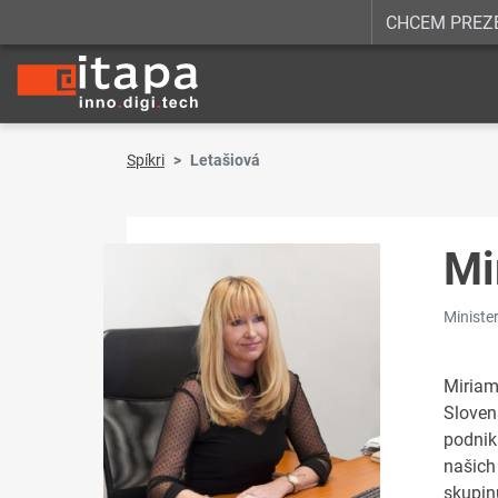
CHCEM PREZ
Spíkri
Letašiová
Mi
Ministe
Miriam
Sloven
podnik
našic
skupin