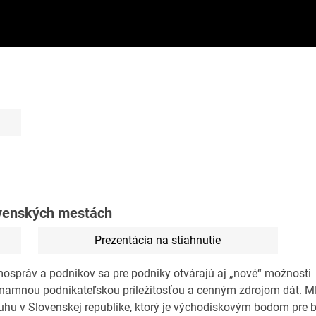
ovenských mestách
Prezentácia na stiahnutie
mospráv a podnikov sa pre podniky otvárajú aj „nové“ možnost
ýznamnou podnikateľskou príležitosťou a cenným zdrojom dát. 
ruhu v Slovenskej republike, ktorý je východiskovým bodom pre