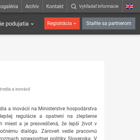
ogaléria
Archív
Kontakt
Vyhľadať informácie
ie podujatia
Registrácia
Staňte sa partnerom
redia a inovácií
edia a inovácií na Ministerstve hospodárstva
lepšej regulácie a opatrení na zlepšenie
h miest a je presvedčená, že lepší život v
očnému dialógu. Zároveň vedie pracovnú
rozmach proexportnej politiky Slovenska. V