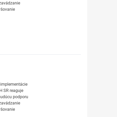
 zavádzanie
yšovanie
i implementácie
MH SR reaguje
 budúcu podporu
 zavádzanie
yšovanie