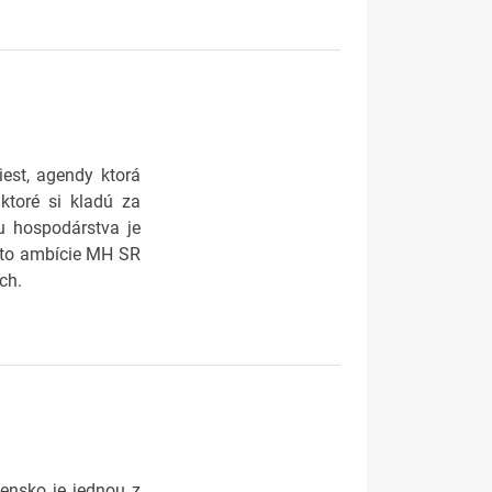
st, agendy ktorá
ktoré si kladú za
u hospodárstva je
ejto ambície MH SR
ch.
ensko je jednou z