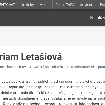
ENTOVAŤ
Novinky
Médiá
Cena ITAPA
Advisors
Fot
Najbližš
riam Letašiová
rstvo hospodárstva SR, Generálna riaditeľka sekcie podnikateľského prost
 Letašiová, generálna riaditeľka sekcie podnikateľského prostr
skej republiky gestoruje agendu inteligentného priemyslu, 
ateľského prostredia. Taktiež zastrešuje agendu inteligentnýc
h mestách dosiahneme práve vďaka zmene myslenia a spol
u Rady vlády pre podporu exportu a investícií, kde podporuje 