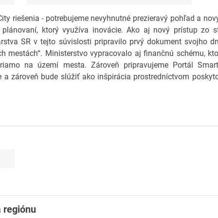
y riešenia - potrebujeme nevyhnutné prezieravý pohľad a nový 
plánovaní, ktorý využíva inovácie. Ako aj nový prístup zo st
stva SR v tejto súvislosti pripravilo prvý dokument svojho 
ch mestách“. Ministerstvo vypracovalo aj finančnú schému, kto
 priamo na území mesta. Zároveň pripravujeme Portál Smart
e a zároveň bude slúžiť ako inšpirácia prostredníctvom poskyt
a regiónu