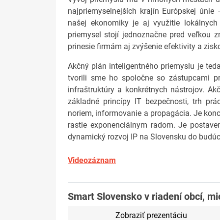
najpriemyselnejších krajín Európskej úni
našej ekonomiky je aj využitie lokálnyc
priemysel stojí jednoznačne pred veľkou zme
prinesie firmám aj zvýšenie efektivity a zisk
Akčný plán inteligentného priemyslu je te
tvorili sme ho spoločne so zástupcami pr
infraštruktúry a konkrétnych nástrojov. A
základné princípy IT bezpečnosti, trh prá
noriem, informovanie a propagácia. Je konci
rastie exponenciálnym radom. Je postaven
dynamický rozvoj IP na Slovensku do budúc
Videozáznam
Smart Slovensko v riadení obcí, mi
Zobraziť prezentáciu