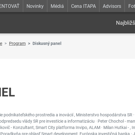
ENTOVAŤ
Novinky
Médiá
Cena ITAPA
Advisors
Fot
Najbližš
re
Program
Diskusný panel
NEL
ie podnikateľského prostredia a inovácií , Ministerstvo hospodárstva SR ·
dpredsedu vlády SR pre investície a informatizáciu · Peter Chochol - mana
ovič - Konzultant, Smart City platforma Invipo, ALAM · Milan Hutkai - , Inf
- Poradkyňa pre oblasť Smart development, Európska investičná banka · J