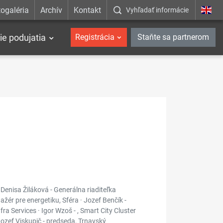
ogaléria
Archív
Kontakt
Vyhľadať informácie
ie podujatia
Registrácia
Staňte sa partnerom
 Denisa Žiláková - Generálna riaditeľka
žér pre energetiku, Sféra · Jozef Benčík -
ra Services · Igor Wzoš - , Smart City Cluster
ozef Viskupič - predseda, Trnavský