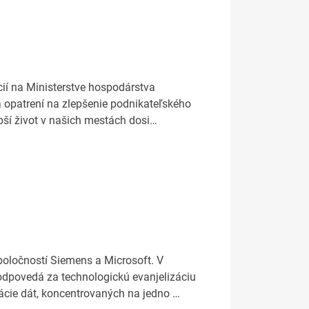
cií na Ministerstve hospodárstva
 a opatrení na zlepšenie podnikateľského
epší život v našich mestách dosi…
spoločností Siemens a Microsoft. V
zodpovedá za technologickú evanjelizáciu
ácie dát, koncentrovaných na jedno …