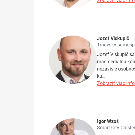
Zobraziť viac info
Jozef Viskupič
Trnavský samospr
Jozef Viskupič sa
masmediálnu komu
nezávislé osobnos
ku…
Zobraziť viac info
Igor Wzoš
Smart City Cluste