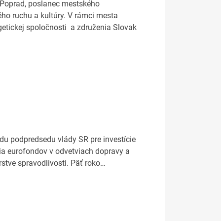
 Poprad, poslanec mestského
ého ruchu a kultúry. V rámci mesta
rgetickej spoločnosti a združenia Slovak
adu podpredsedu vlády SR pre investície
nia eurofondov v odvetviach dopravy a
rstve spravodlivosti. Päť roko…