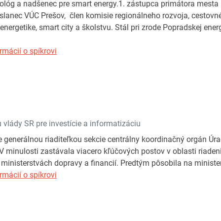
ológ a nadšenec pre smart energy.1. zástupca primátora mesta
oslanec VÚC Prešov, člen komisie regionálneho rozvoja, cestovn
energetike, smart city a školstvu. Stál pri zrode Popradskej ene
rmácií o spíkrovi
vlády SR pre investície a informatizáciu
e generálnou riaditeľkou sekcie centrálny koordinačný orgán Úr
 V minulosti zastávala viacero kľúčových postov v oblasti riade
 ministerstvách dopravy a financií. Predtým pôsobila na ministe
rmácií o spíkrovi