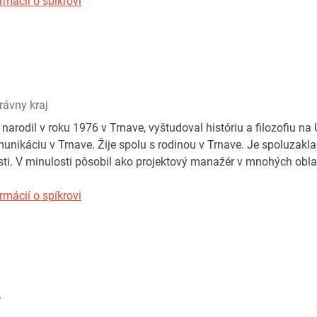
rmácií o spíkrovi
ávny kraj
 narodil v roku 1976 v Trnave, vyštudoval históriu a filozofiu n
nikáciu v Trnave. Žije spolu s rodinou v Trnave. Je spoluzak
ti. V minulosti pôsobil ako projektový manažér v mnohých obla
rmácií o spíkrovi
r