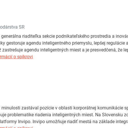
podárstva SR
 generálna riaditeľka sekcie podnikateľského prostredia a inová
iky gestoruje agendu inteligentného priemyslu, lepšej regulácie
ež zastrešuje agendu inteligentných miest a je presvedčená, že l
rmácií o spíkrovi
 minulosti zastával pozície v oblasti korporátnej komunikácie 
uje problematike riadenia inteligentných miest. Na Slovensku 
atformy Invipo. Invipo umožňuje riadiť mestá na základe integr