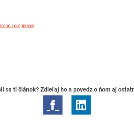
rmácií o spíkrovi
il sa ti článok? Zdieľaj ho a povedz o ňom aj osta