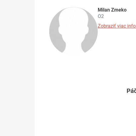
Milan Zmeko
O2
Zobraziť viac info
Páč