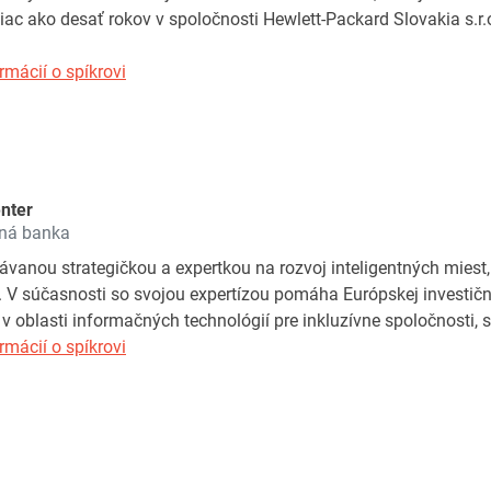
iac ako desať rokov v spoločnosti Hewlett-Packard Slovakia s.
rmácií o spíkrovi
nter
čná banka
vanou strategičkou a expertkou na rozvoj inteligentných miest,
. V súčasnosti so svojou expertízou pomáha Európskej investič
v oblasti informačných technológií pre inkluzívne spoločnosti, sm
rmácií o spíkrovi