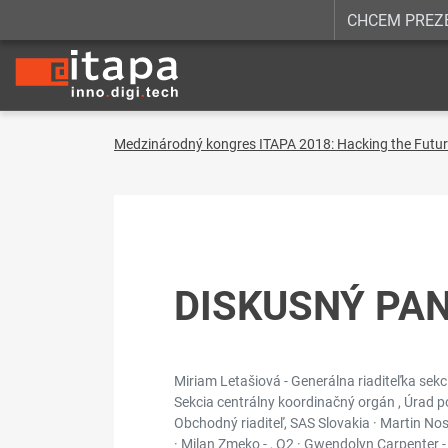
CHCEM PREZ
Medzinárodný kongres ITAPA 2018: Hacking the Futu
DISKUSNÝ PA
Miriam Letašiová - Generálna riaditeľka sekc
Sekcia centrálny koordinačný orgán , Úrad po
Obchodný riaditeľ, SAS Slovakia · Martin Nosk
· Milan Zmeko - , O2 · Gwendolyn Carpenter 