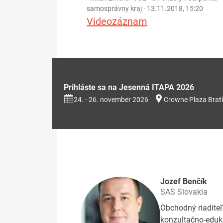
samosprávny kraj ·
13.11.2018, 15:20
Videozáznam
Prihláste sa na Jesenná ITAPA 2026
24. - 26. november 2026
Crowne Plaza Brati
Jozef Benčík
SAS Slovakia
Obchodný riaditeľ
konzultačno-eduka