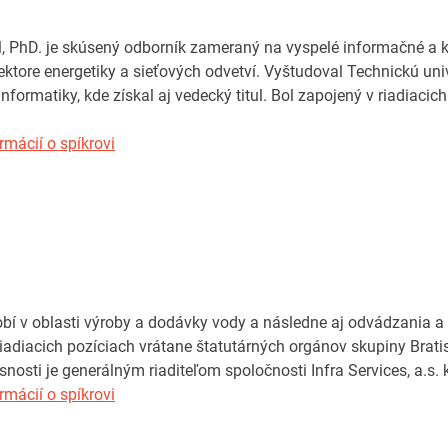
l, PhD. je skúsený odborník zameraný na vyspelé informačné a 
ktore energetiky a sieťových odvetví. Vyštudoval Technickú univ
informatiky, kde získal aj vedecký titul. Bol zapojený v riadiac
rmácií o spíkrovi
bí v oblasti výroby a dodávky vody a následne aj odvádzania a
riadiacich pozíciach vrátane štatutárných orgánov skupiny Bratis
asnosti je generálným riaditeľom spoločnosti Infra Services, a.s
rmácií o spíkrovi