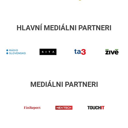
úrad
HLAVNÍ MEDIÁLNI PARTNERI
RTVS
Sita
TA3
Z
MEDIÁLNI PARTNERI
finreport
Nextech
TouchIT