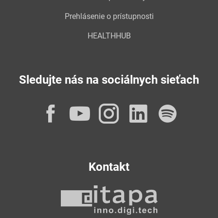
Prehlásenie o prístupnosti
HEALTHHUB
Sledujte nás na sociálnych sieťach
Facebook
YouTube
Instagram
LinkedI
Spot
Kontakt