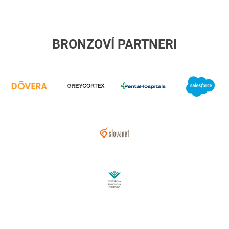
BRONZOVÍ PARTNERI
Dôvera
GREYCORTEX
Penta
S
Hospitals
International
Slovanet
VsZP