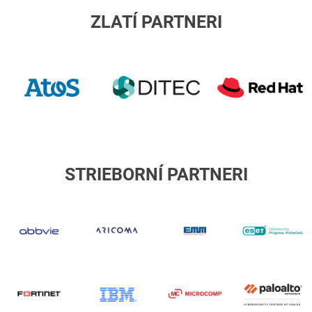
ZLATÍ PARTNERI
ATOS/Eviden
R
H
ditec
STRIEBORNÍ PARTNERI
abbvie
Aricoma
EMM
E
Fortinet
IBM
Microcomp
p
a