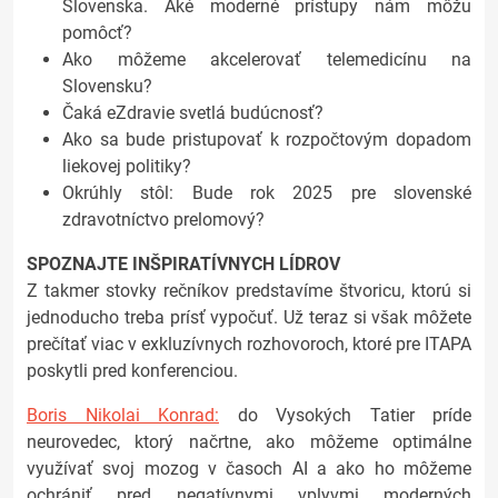
Slovenska. Aké moderné prístupy nám môžu
pomôcť?
Ako môžeme akcelerovať telemedicínu na
Slovensku?
Čaká eZdravie svetlá budúcnosť?
Ako sa bude pristupovať k rozpočtovým dopadom
liekovej politiky?
Okrúhly stôl: Bude rok 2025 pre slovenské
zdravotníctvo prelomový?
SPOZNAJTE INŠPIRATÍVNYCH LÍDROV
Z takmer stovky rečníkov predstavíme štvoricu, ktorú si
jednoducho treba prísť vypočuť. Už teraz si však môžete
prečítať viac v exkluzívnych rozhovoroch, ktoré pre ITAPA
poskytli pred konferenciou.
Boris Nikolai Konrad:
do Vysokých Tatier príde
neurovedec, ktorý načrtne, ako môžeme optimálne
využívať svoj mozog v časoch AI a ako ho môžeme
ochrániť pred negatívnymi vplyvmi moderných