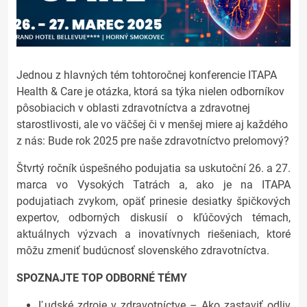
Jednou z hlavných tém tohtoročnej konferencie ITAPA
Health & Care je otázka, ktorá sa týka nielen odborníkov
pôsobiacich v oblasti zdravotníctva a zdravotnej
starostlivosti, ale vo väčšej či v menšej miere aj každého
z nás: Bude rok 2025 pre naše zdravotníctvo prelomový?
Štvrtý ročník úspešného podujatia sa uskutoční 26. a 27.
marca vo Vysokých Tatrách a, ako je na ITAPA
podujatiach zvykom, opäť prinesie desiatky špičkových
expertov, odborných diskusií o kľúčových témach,
aktuálnych výzvach a inovatívnych riešeniach, ktoré
môžu zmeniť budúcnosť slovenského zdravotníctva.
SPOZNAJTE TOP ODBORNÉ TÉMY
Ľudské zdroje v zdravotníctve – Ako zastaviť odliv