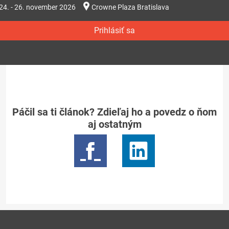
24. - 26. november 2026
Crowne Plaza Bratislava
Prihlásiť sa
Páčil sa ti článok? Zdieľaj ho a povedz o ňom
aj ostatným