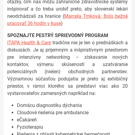
otázky, čím nás môžu zahraničné zdravotnícke systémy
inšpirovať a čo treba urobiť preto, aby slovenskí lekári
neodchádzali za hranice (
Marcela Trnková: Bolo bežné
pracovať 36 hodín v kuse
)
SPOZNAJTE PESTRÝ SPRIEVODNÝ PROGRAM
ITAPA Health & Care
tradične nie je len o prednáškach a
diskusiách. Je aj príjemným a inšpiratívnym priestorom
pre intenzívny networking – získavanie nových
kontaktov, výmenu skúseností a uzatváranie
potenciálnych (nielen) obchodných partnerstiev.
Významnou súčasťou podujatia je preto aj exhibičný
priestor, v rámci ktorého sa predstaví viac ako 20
vystavovateľov zameraných napríklad na:
Domácu diagnostiku dýchania
Cloudové riešenia pre ambulancie
eČakáreň
Fyzioterapiu
Riešenia z oblasti kybernetickej bezpečnosti