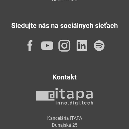
Sledujte nás na sociálnych sieťach
Facebook
YouTube
Instagram
LinkedI
Spot
Kontakt
Kancelária ITAPA
Dunajská 25