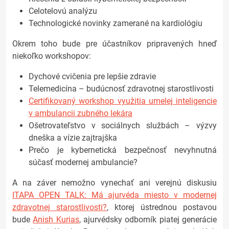
Celotelovú analýzu
Technologické novinky zamerané na kardiológiu
Okrem toho bude pre účastníkov pripravených hneď
niekoľko workshopov:
Dychové cvičenia pre lepšie zdravie
Telemedicína – budúcnosť zdravotnej starostlivosti
Certifikovaný workshop využitia umelej inteligencie
v ambulancii zubného lekára
Ošetrovateľstvo v sociálnych službách – výzvy
dneška a vízie zajtrajška
Prečo je kybernetická bezpečnosť nevyhnutná
súčasť modernej ambulancie?
A na záver nemožno vynechať ani verejnú diskusiu
ITAPA OPEN TALK: Má ajurvéda miesto v modernej
zdravotnej starostlivosti?
, ktorej ústrednou postavou
bude
Anish Kurias
, ajurvédsky odborník piatej generácie