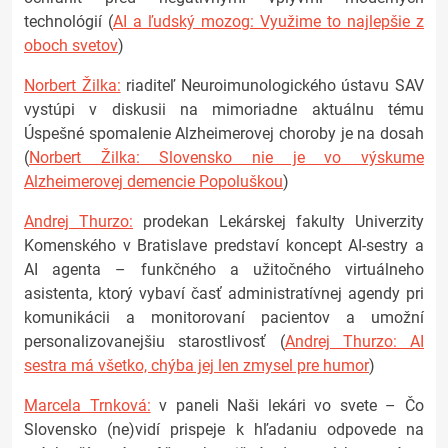
technológií (
AI a ľudský mozog: Využime to najlepšie z
oboch svetov
)
Norbert Žilka:
riaditeľ Neuroimunologického ústavu SAV
vystúpi v diskusii na mimoriadne aktuálnu tému
Úspešné spomalenie Alzheimerovej choroby je na dosah
(
Norbert Žilka: Slovensko nie je vo výskume
Alzheimerovej demencie Popoluškou
)
Andrej Thurzo:
prodekan Lekárskej fakulty Univerzity
Komenského v Bratislave predstaví koncept AI-sestry a
AI agenta – funkčného a užitočného virtuálneho
asistenta, ktorý vybaví časť administratívnej agendy pri
komunikácii a monitorovaní pacientov a umožní
personalizovanejšiu starostlivosť (
Andrej Thurzo: AI
sestra má všetko, chýba jej len zmysel pre humor
)
Marcela Trnková:
v paneli Naši lekári vo svete – Čo
Slovensko (ne)vidí prispeje k hľadaniu odpovede na