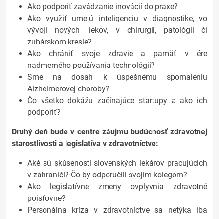
Ako podporiť zavádzanie inovácií do praxe?
Ako využiť umelú inteligenciu v diagnostike, vo
vývoji nových liekov, v chirurgii, patológii či
zubárskom kresle?
Ako chrániť svoje zdravie a pamäť v ére
nadmerného používania technológií?
Sme na dosah k úspešnému spomaleniu
Alzheimerovej choroby?
Čo všetko dokážu začínajúce startupy a ako ich
podporiť?
Druhý deň bude v centre záujmu budúcnosť zdravotnej
starostlivosti a legislatíva v zdravotníctve:
Aké sú skúsenosti slovenských lekárov pracujúcich
v zahraničí? Čo by odporučili svojim kolegom?
Ako legislatívne zmeny ovplyvnia zdravotné
poisťovne?
Personálna kríza v zdravotníctve sa netýka iba