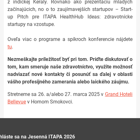
z indickej Keraly. Rovnako ako prezentáciu mladých
začínajúcich, no o to zaujímavejších startupov – Start-
up Pitch pre ITAPA HealthHub Ideas: zdravotnícke
startupy na vzostupe.
Oveľa viac o programe a spíkroch konferencie nájdete
tu
.
Nezmeškajte príležitosť byť pri tom. Príďte diskutovať o
tom, kam smeruje naše zdravotníctvo, využite možnosť
nadviazať nové kontakty či posunúť sa ďalej v oblasti
vášho profesijného zamerania alebo laického záujmu.
Stretneme sa 26. a/alebo 27. marca 2025 v
Grand Hoteli
Bellevue
v Hornom Smokovci.
ihláste sa na Jesenná ITAPA 2026