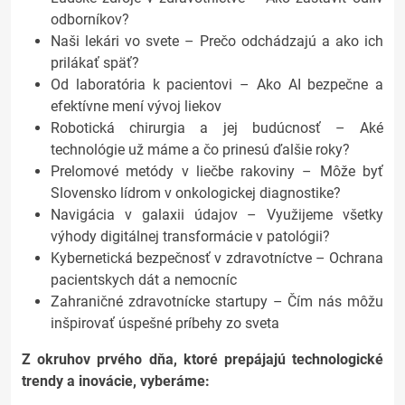
odborníkov?
Naši lekári vo svete – Prečo odchádzajú a ako ich
prilákať späť?
Od laboratória k pacientovi – Ako AI bezpečne a
efektívne mení vývoj liekov
Robotická chirurgia a jej budúcnosť – Aké
technológie už máme a čo prinesú ďalšie roky?
Prelomové metódy v liečbe rakoviny – Môže byť
Slovensko lídrom v onkologickej diagnostike?
Navigácia v galaxii údajov – Využijeme všetky
výhody digitálnej transformácie v patológii?
Kybernetická bezpečnosť v zdravotníctve – Ochrana
pacientskych dát a nemocníc
Zahraničné zdravotnícke startupy – Čím nás môžu
inšpirovať úspešné príbehy zo sveta
Z okruhov prvého dňa, ktoré prepájajú technologické
trendy a inovácie, vyberáme: