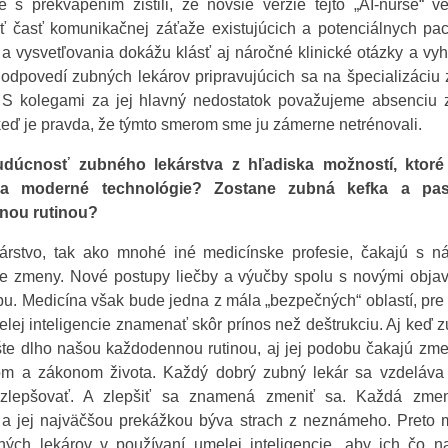
s prekvapením zistili, že novšie verzie tejto „AI-nurse“ v
 časť komunikačnej záťaže existujúcich a potenciálnych pac
a vysvetľovania dokážu klásť aj náročné klinické otázky a v
odpovedí zubných lekárov pripravujúcich sa na špecializáciu 
. S kolegami za jej hlavný nedostatok považujeme absenciu 
keď je pravda, že týmto smerom sme ju zámerne netrénovali.
udúcnosť zubného lekárstva z hľadiska možností, ktoré 
 a moderné technológie? Zostane zubná kefka a pa
nou rutinou?
árstvo, tak ako mnohé iné medicínske profesie, čakajú s n
e zmeny. Nové postupy liečby a výučby spolu s novými obja
u. Medicína však bude jedna z mála „bezpečných“ oblastí, pre
lej inteligencie znamenať skôr prínos než deštrukciu. Aj keď 
šte dlho našou každodennou rutinou, aj jej podobu čakajú zm
lom a zákonom života. Každý dobrý zubný lekár sa vzdeláva c
 zlepšovať. A zlepšiť sa znamená zmeniť sa. Každá zmen
ti a jej najväčšou prekážkou býva strach z neznámeho. Pret
ných lekárov v používaní umelej inteligencie, aby ich čo n