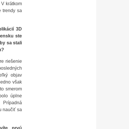
. V krátkom
e trendy sa
likácií 3D
vensku ste
y sa stali
m?
re riešenie
 posledných
ľký objav
 jedno však
ýmto smerom
bolo úplne
. Prípadná
u naučiť sa
víte prvú