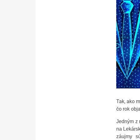
Tak, ako m
čo rok obj
Jedným z 
na Lekársk
záujmy sú