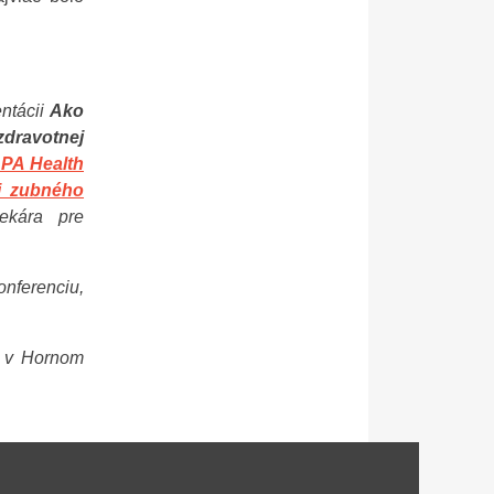
entácii
Ako
zdravotnej
APA Health
xi zubného
lekára pre
ferenciu,
e v Hornom