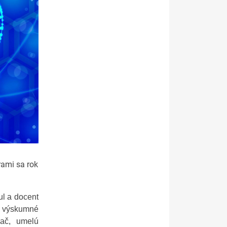
rami sa rok
ul a docent
 i výskumné
lač, umelú