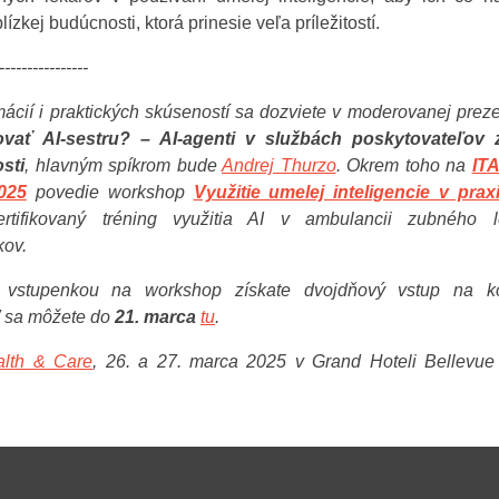
ízkej budúcnosti, ktorá prinesie veľa príležitostí.
----------------
mácií i praktických skúseností sa dozviete v moderovanej prez
ovať AI-sestru? – AI-agenti v službách poskytovateľov 
osti
, hlavným spíkrom bude
Andrej Thurzo
. Okrem toho na
IT
025
povedie workshop
Využitie umelej inteligencie v pra
ertifikovaný tréning využitia AI v ambulancii zubného 
kov.
 vstupenkou na workshop získate dvojdňový vstup na kon
ť sa môžete do
21. marca
tu
.
lth & Care
, 26. a 27. marca 2025 v Grand Hoteli Bellevu