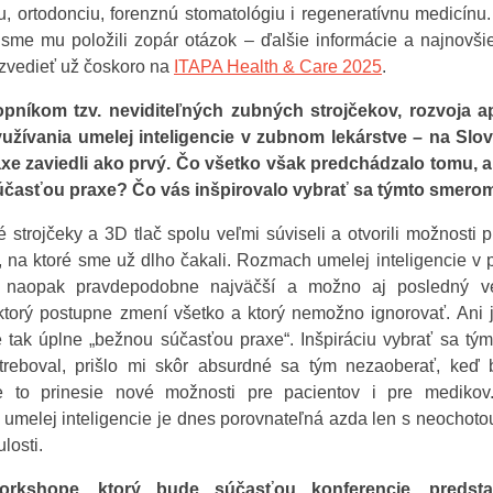
iu, ortodonciu, forenznú stomatológiu i regeneratívnu medicínu
sme mu položili zopár otázok – ďalšie informácie a najnovši
zvedieť už čoskoro na
ITAPA Health & Care 2025
.
opníkom tzv. neviditeľných zubných strojčekov, rozvoja ap
využívania umelej inteligencie v zubnom lekárstve – na Slo
axe zaviedli ako prvý. Čo všetko však predchádzalo tomu, ab
časťou praxe? Čo vás inšpirovalo vybrať sa týmto smero
é strojčeky a 3D tlač spolu veľmi súviseli a otvorili možnosti p
 na ktoré sme už dlho čakali. Rozmach umelej inteligencie v
e naopak pravdepodobne najväčší a možno aj posledný ve
 ktorý postupne zmení všetko a ktorý nemožno ignorovať. Ani
e tak úplne „bežnou súčasťou praxe“. Inšpiráciu vybrať sa t
reboval, prišlo mi skôr absurdné sa tým nezaoberať, keď 
e to prinesie nové možnosti pre pacientov i pre medikov
 umelej inteligencie je dnes porovnateľná azda len s neochoto
ulosti.
rkshope, ktorý bude súčasťou konferencie, predsta