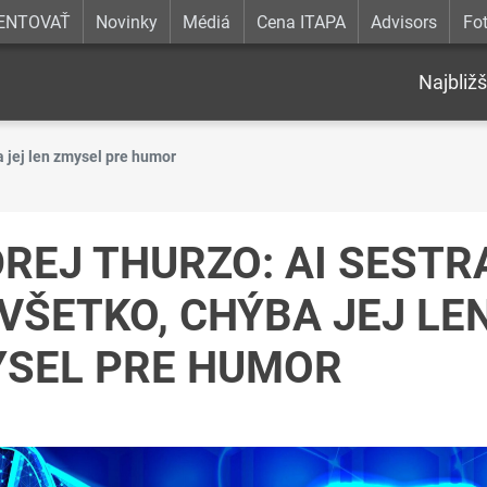
ENTOVAŤ
Novinky
Médiá
Cena ITAPA
Advisors
Fot
Najbližš
a jej len zmysel pre humor
REJ THURZO: AI SESTR
VŠETKO, CHÝBA JEJ LE
SEL PRE HUMOR