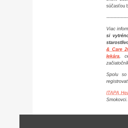
súčasťou bl
---------------
Viac infor
si vytrén
starostliv
& Care 2
lekára
,
c
začiatoční
Spolu so
registrova
ITAPA Hea
Smokovci.