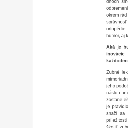
dňoch sme 
odbremeniť
okrem rád 
správnosť 
ortopédie
humor, aj 
Aká je b
inovácie
každoden
Zubné lek
mimoriadn
jeho podob
nástup ume
zostane e
je pravid
snaží sa
príležitos
školiť zub