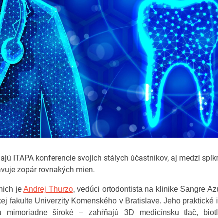
ajú ITAPA konferencie svojich stálych účastníkov, aj medzi spík
avuje zopár rovnakých mien.
nich je
Andrej Thurzo
, vedúci ortodontista na klinike Sangre Az
ej fakulte Univerzity Komenského v Bratislave. Jeho praktické
 mimoriadne široké – zahŕňajú 3D medicínsku tlač, biot