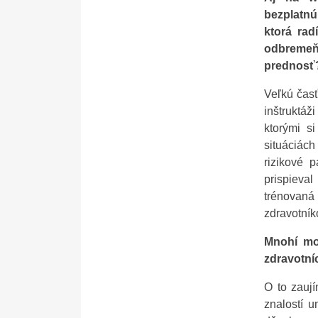
bezplatnú
ktorá rad
odbremeňu
prednosť?
Veľkú časť
inštruktáž
ktorými s
situáciác
rizikové p
prispieva
trénovan
zdravotník
Mnohí mož
zdravotní
O to zaují
znalostí u