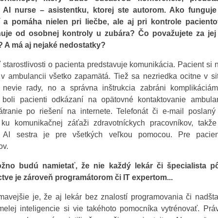
 AI nurse – asistentku, ktorej ste autorom. Ako funguje 
í a pomáha nielen pri liečbe, ale aj pri kontrole paciento
je od osobnej kontroly u zubára? Čo považujete za jej
 A má aj nejaké nedostatky?
 starostlivosti o pacienta predstavuje komunikácia. Pacient si n
i v ambulancii všetko zapamätá. Tiež sa nezriedka ocitne v si
i nevie rady, no a správna inštrukcia zabráni komplikáciám
h boli pacienti odkázaní na opätovné kontaktovanie ambula
átranie po riešení na internete. Telefonát či e-mail poslaný
l ku komunikačnej záťaži zdravotníckych pracovníkov, takže
á AI sestra je pre všetkých veľkou pomocou. Pre pacien
ov.
no budú namietať, že nie každý lekár či špecialista p
ctve je zároveň programátorom či IT expertom...
mavejšie je, že aj lekár bez znalostí programovania či nadš
melej inteligencie si vie takéhoto pomocníka vytrénovať. Prá