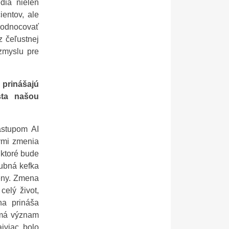
edia nielen
ientov, ale
yhodnocovať
z čeľustnej
zmyslu pre
prinášajú
sta našou
ástupom AI
vmi zmenia
 ktoré bude
zubná kefka
eny. Zmena
elý život,
a prináša
o má význam
ajviac bolo