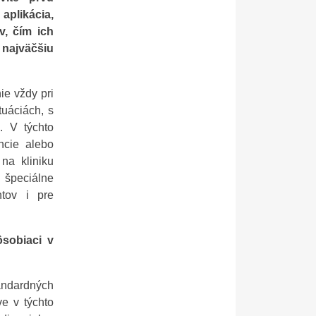
aplikácia,
v, čím ich
 najväčšiu
ie vždy pri
tuáciách, s
. V týchto
ncie alebo
 na kliniku
 špeciálne
tov i pre
ôsobiaci v
tandardných
ve v týchto