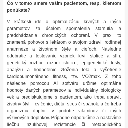
Čo v tomto smere vašim pacientom, resp. klientom
ponúkate?
V krátkosti ide o optimalizáciu krvných a iných
parametrov za účelom spomalenia starnutia a
predchádzania chronických ochorení. V praxi to
znamená pohovor s lekárom o svojom zdraví, rodinnej
anamnéze a životnom štýle a cieľoch. Následne
odobratie a testovanie vzoriek krvi, stolice a slín,
genetický rozbor, rozbor stolice, epigenetické testy,
analýzu a hodnotenie zloženia tela a vyšetrenie
kardiopulmonálneho fitness, tzv. VO2max. Z toho
následne pomocou AI softvéru určíme optimálne
hodnoty daných parametrov a individuálny biologický
vek a prediskutujeme s pacientom, ako treba upraviť
životný štýl – cvičenie, diétu, stres či spánok, a čo treba
organizmu doplniť v podobe vitamínov či iných
výživových doplnkov. Prípadne odporučíme a nastavíme
liečbu inzulínovej rezistencie či metabolického