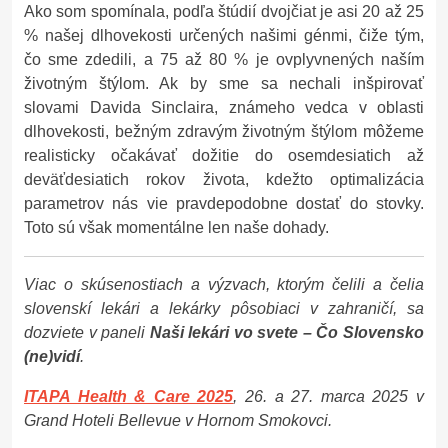
Ako som spomínala, podľa štúdií dvojčiat je asi 20 až 25
% našej dlhovekosti určených našimi génmi, čiže tým,
čo sme zdedili, a 75 až 80 % je ovplyvnených naším
životným štýlom. Ak by sme sa nechali inšpirovať
slovami Davida Sinclaira, známeho vedca v oblasti
dlhovekosti, bežným zdravým životným štýlom môžeme
realisticky očakávať dožitie do osemdesiatich až
deväťdesiatich rokov života, kdežto optimalizácia
parametrov nás vie pravdepodobne dostať do stovky.
Toto sú však momentálne len naše dohady.
Viac o skúsenostiach a výzvach, ktorým čelili a čelia
slovenskí lekári a lekárky pôsobiaci v zahraničí, sa
dozviete v paneli
Naši lekári vo svete – Čo Slovensko
(ne)vidí
.
ITAPA Health & Care 2025
, 26. a 27. marca 2025 v
Grand Hoteli Bellevue v Hornom Smokovci.