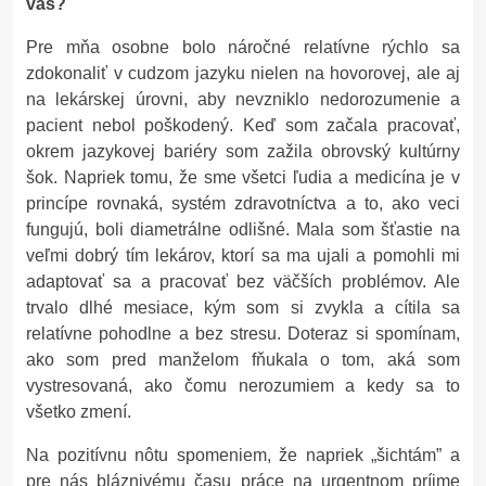
vás?
Pre mňa osobne bolo náročné relatívne rýchlo sa
zdokonaliť v cudzom jazyku nielen na hovorovej, ale aj
na lekárskej úrovni, aby nevzniklo nedorozumenie a
pacient nebol poškodený. Keď som začala pracovať,
okrem jazykovej bariéry som zažila obrovský kultúrny
šok. Napriek tomu, že sme všetci ľudia a medicína je v
princípe rovnaká, systém zdravotníctva a to, ako veci
fungujú, boli diametrálne odlišné. Mala som šťastie na
veľmi dobrý tím lekárov, ktorí sa ma ujali a pomohli mi
adaptovať sa a pracovať bez väčších problémov. Ale
trvalo dlhé mesiace, kým som si zvykla a cítila sa
relatívne pohodlne a bez stresu. Doteraz si spomínam,
ako som pred manželom fňukala o tom, aká som
vystresovaná, ako čomu nerozumiem a kedy sa to
všetko zmení.
Na pozitívnu nôtu spomeniem, že napriek „šichtám” a
pre nás bláznivému času práce na urgentnom príjme