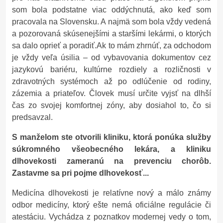
som bola podstatne viac oddýchnutá, ako keď som
pracovala na Slovensku. A najmä som bola vždy vedená
a pozorovaná skúsenejšími a staršími lekármi, o ktorých
sa dalo oprieť a poradiť.
Ak to mám zhrnúť, za odchodom
je vždy veľa úsilia – od vybavovania dokumentov cez
jazykovú bariéru, kultúrne rozdiely a rozličnosti v
zdravotných systémoch až po odlúčenie od rodiny,
zázemia a priateľov. Človek musí určite vyjsť na dlhší
čas zo svojej komfortnej zóny, aby dosiahol to, čo si
predsavzal.
S manželom ste otvorili kliniku, ktorá ponúka služby
súkromného všeobecného lekára, a kliniku
dlhovekosti zameranú na prevenciu chorôb.
Zastavme sa pri pojme dlhovekosť...
Medicína dlhovekosti je relatívne nový a málo známy
odbor medicíny, ktorý ešte nemá oficiálne regulácie či
atestáciu. Vychádza z poznatkov modernej vedy o tom,