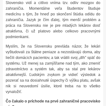
Slovensko vidí a citlivo vníma tzv. odliv mozgov do
zahraničia. Momentálne veľa študentov študuje
medicínu s tým, že hneď po skončení štúdia odídu do
zahraničia. Jazyk je čím ďalej, tým menší problém a
práca na Slovensku nie je pre mladých lekárov dosť
atraktívna, či už platovo alebo celkovo pracovnými
podmienkami.
Myslím, že na Slovensku prevláda názor, že lekári
vyštudovali za štátne peniaze a nezostávajú doma, aby
liečili domácich pacientov, a tak vrátili svoj „dlh” späť do
systému. Už menej sa zamýšľame nad tým, ako zmeniť
zdravotníctvo a systém tak, aby sa stal pre lekárov
atraktívnejší. Ľudským zvykom je vidieť výsledok a
pozerať sa na dosiahnuté úspechy či výšku platu, avšak
nik si neuvedomí úsilie, ktoré treba na to všetko
vynaložiť.
Čo čakalo o príchode na prvé zahraničné pracovisko