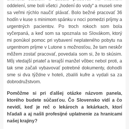
oddelení, sme boli všetci „hodení do vody“ a museli sme
sa veľmi rýchlo naučiť plávať. Bolo bežné pracovať 36
hodín v kuse s minimom spánku v noci pomedzi príjmy a
urgentných pacientov. Po troch rokoch som bola
vyčerpaná, a keď som sa spoznala so Slovákom, ktorý
mi ponúkol pomoc pri vybavení neplateného pobytu na
urgentnom príjme v Lutone s možnosťou, že tam neskôr
môžem zostať pracovať, povedala som si, že to skúsim.
Môj vtedajší priateľ a terajší manžel vôbec nebol proti, a
tak sme začali vybavovať potrebné dokumenty, dohodli
sme si dva týždne v hoteli, zbalili kufre a vydali sa za
dobrodružstvom.
Pomôžme si pri ďalšej otázke názvom panela,
ktorého budete súčasťou. Čo Slovensko vidí a čo
nevidí, keď je reč o lekároch a lekárkach, ktorí
hľadali a aj našli profesijné uplatnenie za hranicami
našej krajiny?