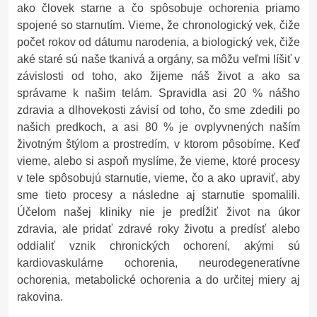
ako človek starne a čo spôsobuje ochorenia priamo
spojené so starnutím. Vieme, že chronologický vek, čiže
počet rokov od dátumu narodenia, a biologický vek, čiže
aké staré sú naše tkanivá a orgány, sa môžu veľmi líšiť v
závislosti od toho, ako žijeme náš život a ako sa
správame k našim telám. Spravidla asi 20 % nášho
zdravia a dlhovekosti závisí od toho, čo sme zdedili po
našich predkoch, a asi 80 % je ovplyvnených naším
životným štýlom a prostredím, v ktorom pôsobíme. Keď
vieme, alebo si aspoň myslíme, že vieme, ktoré procesy
v tele spôsobujú starnutie, vieme, čo a ako upraviť, aby
sme tieto procesy a následne aj starnutie spomalili.
Účelom našej kliniky nie je predĺžiť život na úkor
zdravia, ale pridať zdravé roky životu a predísť alebo
oddialiť vznik chronických ochorení, akými sú
kardiovaskulárne ochorenia, neurodegeneratívne
ochorenia, metabolické ochorenia a do určitej miery aj
rakovina.