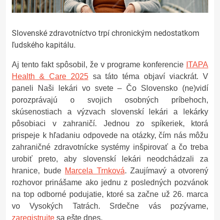
Slovenské zdravotníctvo trpí chronickým nedostatkom
ľudského kapitálu.
Aj tento fakt spôsobil, že v programe konferencie
ITAPA
Health & Care 2025
sa táto téma objaví viackrát. V
paneli Naši lekári vo svete – Čo Slovensko (ne)vidí
porozprávajú o svojich osobných príbehoch,
skúsenostiach a výzvach slovenskí lekári a lekárky
pôsobiaci v zahraničí. Jednou zo spíkeriek, ktorá
prispeje k hľadaniu odpovede na otázky, čím nás môžu
zahraničné zdravotnícke systémy inšpirovať a čo treba
urobiť preto, aby slovenskí lekári neodchádzali za
hranice, bude
Marcela Trnková
. Zaujímavý a otvorený
rozhovor prinášame ako jednu z posledných pozvánok
na top odborné podujatie, ktoré sa začne už 26. marca
vo Vysokých Tatrách. Srdečne vás pozývame,
zaregistrujte
sa ešte dnes.