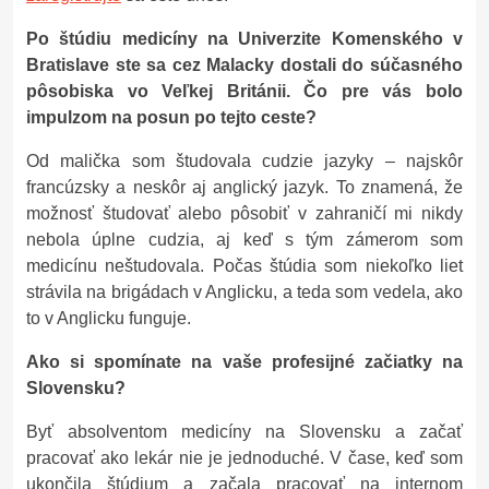
Po štúdiu medicíny na Univerzite Komenského v
Bratislave ste sa cez Malacky dostali do súčasného
pôsobiska vo Veľkej Británii. Čo pre vás bolo
impulzom na posun po tejto ceste?
Od malička som študovala cudzie jazyky – najskôr
francúzsky a neskôr aj anglický jazyk. To znamená, že
možnosť študovať alebo pôsobiť v zahraničí mi nikdy
nebola úplne cudzia, aj keď s tým zámerom som
medicínu neštudovala. Počas štúdia som niekoľko liet
strávila na brigádach v Anglicku, a teda som vedela, ako
to v Anglicku funguje.
Ako si spomínate na vaše profesijné začiatky na
Slovensku?
Byť absolventom medicíny na Slovensku a začať
pracovať ako lekár nie je jednoduché. V čase, keď som
ukončila štúdium a začala pracovať na internom