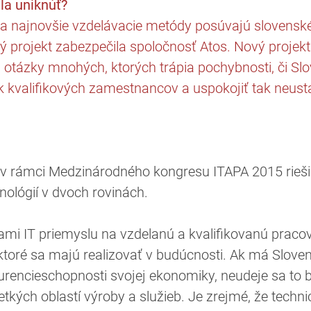
a uniknúť?
 a najnovšie vzdelávacie metódy posúvajú slovenské
vý projekt zabezpečila spoločnosť Atos. Nový projek
 otázky mnohých, ktorých trápia pochybnosti, či S
 kvalifikových zamestnancov a uspokojiť tak neustá
 v rámci Medzinárodného kongresu ITAPA 2015 rieši
ológií v dvoch rovinách.
mi IT priemyslu na vzdelanú a kvalifikovanú pracov
 ktoré sa majú realizovať v budúcnosti. Ak má Slove
rencieschopnosti svojej ekonomiky, neudeje sa to 
tkých oblastí výroby a služieb. Je zrejmé, že techn