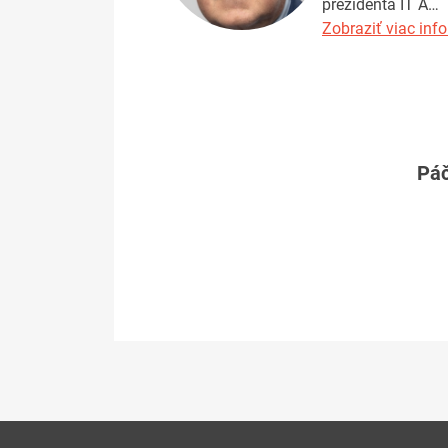
prezidenta IT A…
Zobraziť viac info
Páč