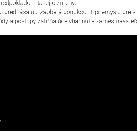
predpokladom takejto zmeny.
eto prednášajúci zaoberá ponukou IT priemyslu pre 
ódy a postupy zahŕňajúce vtiahnutie zamestnávateľ
)