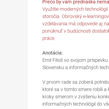
Prečo by vám prednáška nemal
Využitie moderných technológií
storočia. Obrovský e-learningo
vzdelávania má odpovede aj na
ponúknuť v budúcnosti dostatok
práce.
Anotácia:
Emil Fitoš vo svojom príspevku
Slovensku a informačných techn
V prvom rade sa zoberá potreba
ktoré sa v tomto smere robili a
kroky smerom v zvýšeniu konku
informačných technológií do vše