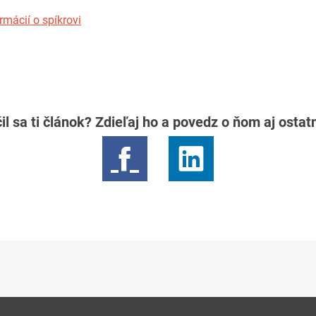
rmácií o spíkrovi
il sa ti článok? Zdieľaj ho a povedz o ňom aj osta