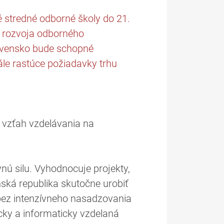
 stredné odborné školy do 21.
t rozvoja odborného
lovensko bude schopné
le rastúce požiadavky trhu
 vzťah vzdelávania na
nú silu. Vyhodnocuje projekty,
nská republika skutočne urobiť
bez intenzívneho nasadzovania
icky a informaticky vzdelaná