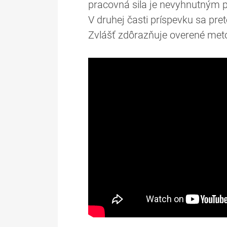
pracovná sila je nevyhnutným 
V druhej časti príspevku sa pr
Zvlášť zdôrazňuje overené met
Prezentácia na stiahnutie (353kB