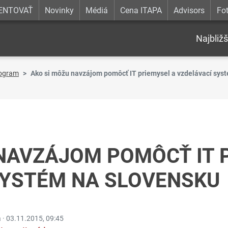
ENTOVAŤ
Novinky
Médiá
Cena ITAPA
Advisors
Fot
Najbližš
ogram
Ako si môžu navzájom pomôcť IT priemysel a vzdelávací sys
NAVZÁJOM POMÔCŤ IT 
SYSTÉM NA SLOVENSKU
a ·
03.11.2015, 09:45