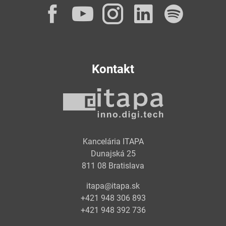
Facebook
YouTube
Instagram
LinkedI
Spot
Kontakt
Kancelária ITAPA
Dunajská 25
811 08 Bratislava
itapa@itapa.sk
+421 948 306 893
+421 948 392 736