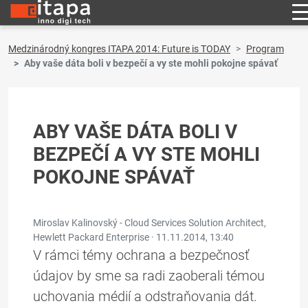
Medzinárodný kongres ITAPA 2014: Future is TODAY
Program
Aby vaše dáta boli v bezpečí a vy ste mohli pokojne spávať
ABY VAŠE DÁTA BOLI V
BEZPEČÍ A VY STE MOHLI
POKOJNE SPÁVAŤ
Miroslav Kalinovský - Cloud Services Solution Architect,
Hewlett Packard Enterprise ·
11.11.2014, 13:40
V rámci témy ochrana a bezpečnosť
údajov by sme sa radi zaoberali témou
uchovania médií a odstraňovania dát.