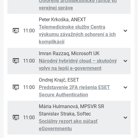
Otvorené architektonické rámce vo
verejnej správe
Peter Krkoška, ANEXT
Telemedicínske služby Centra
11:00
výskumu závažných ochorení a ich
komplikácií
Imran Razzaq, Microsoft UK
11:00
Národný hybridný cloud – skutočný
vplyv na lepší e-government
Ondrej Krajč, ESET
11:00
Predstavenie 2FA riešenia ESET
Secure Authentication
Mária Hulmanová, MPSVR SR
Stanislav Straka, Softec
11:00
Sociálny rezort ako súčasť
eGovernmentu