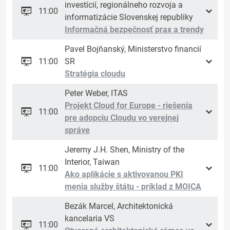
investícií, regionálneho rozvoja a
11:00
informatizácie Slovenskej republiky
Informačná bezpečnosť prax a trendy
Pavel Bojňanský, Ministerstvo financií
11:00
SR
Stratégia cloudu
Peter Weber, ITAS
Projekt Cloud for Europe - riešenia
11:00
pre adopciu Cloudu vo verejnej
správe
Jeremy J.H. Shen, Ministry of the
Interior, Taiwan
11:00
Ako aplikácie s aktivovanou PKI
menia služby štátu - príklad z MOICA
Bezák Marcel, Architektonická
kancelaria VS
11:00