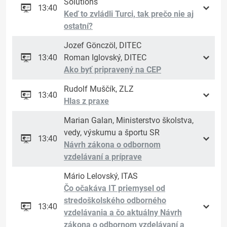
Solutions
13:40
Keď to zvládli Turci, tak prečo nie aj
ostatní?
Jozef Gönczöl, DITEC
13:40
Roman Iglovský, DITEC
Ako byť pripravený na CEP
Rudolf Muščík, ZLZ
13:40
Hlas z praxe
Marian Galan, Ministerstvo školstva,
vedy, výskumu a športu SR
13:40
Návrh zákona o odbornom
vzdelávaní a príprave
Mário Lelovský, ITAS
Čo očakáva IT priemysel od
stredoškolského odborného
13:40
vzdelávania a čo aktuálny Návrh
zákona o odbornom vzdelávaní a