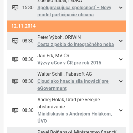
Zdenko Bábel, INDRA
15:30
Spolupracujúca spoločnosť – Nový
model participácie občana
12.11.2014
Peter Výboh, ORIWIN
08:30
Cesta z pekla do integračného neba
Ján Frk, MV ČR
08:30
Výzvy eGov v ČR pre rok 2015
Walter Schill, Fabasoft AG
08:30
Cloud ako hnacia sila inovácií pre
eGovernment
Andrej Holák, Úrad pre verejné
obstarávanie
08:30
Minidiskusia s Andrejom Holákom,
ÚVO
Pavel Bojňanský, Ministerstvo financií