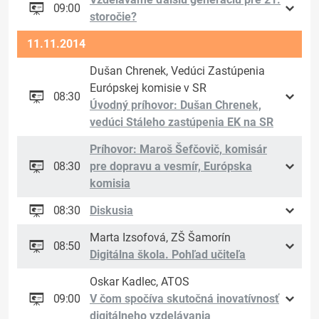
09:00
storočie?
11.11.2014
Dušan Chrenek, Vedúci Zastúpenia
Európskej komisie v SR
08:30
Úvodný príhovor: Dušan Chrenek,
vedúci Stáleho zastúpenia EK na SR
Príhovor: Maroš Šefčovič, komisár
08:30
pre dopravu a vesmír, Európska
komisia
08:30
Diskusia
Marta Izsofová, ZŠ Šamorín
08:50
Digitálna škola. Pohľad učiteľa
Oskar Kadlec, ATOS
09:00
V čom spočíva skutočná inovatívnosť
digitálneho vzdelávania