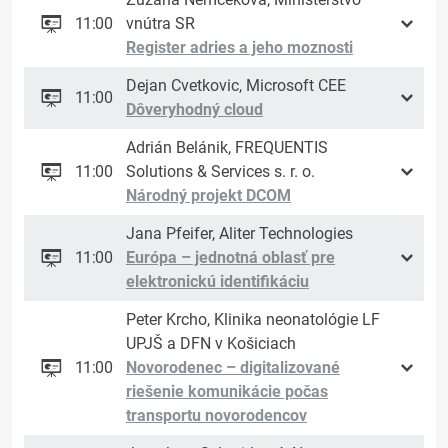
11:00
vnútra SR
Register adries a jeho moznosti
Dejan Cvetkovic, Microsoft CEE
11:00
Dôveryhodný cloud
Adrián Belánik, FREQUENTIS
11:00
Solutions & Services s. r. o.
Národný projekt DCOM
Jana Pfeifer, Aliter Technologies
11:00
Európa – jednotná oblasť pre
elektronickú identifikáciu
Peter Krcho, Klinika neonatológie LF
UPJŠ a DFN v Košiciach
11:00
Novorodenec – digitalizované
riešenie komunikácie počas
transportu novorodencov