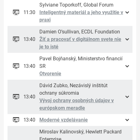
Sylviane Toporkoff, Global Forum
11:30
Inteligentný materiál a jeho využitie v
praxi
Damien O’sullivan, ECDL Foundation
13:40
Žiť a pracovať v digitálnom svete nie
je to isté
Pavel Bojňanský, Ministerstvo financií
13:40
SR
Otvorenie
Dávid Zubko, Nezávislý inštitút
ochrany súkromia
13:40
Vývoj ochrany osobných údajov v
európskom meradle
13:40
Moderné vzdelávanie
Miroslav Kalinovský, Hewlett Packard
Enterprise