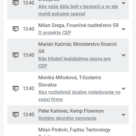
13:40
Aby vaše dáta boli v bezpečí a vy ste
mohli pokojne spávať
Milan Grega, Finančné riaditeľstvo SR
13:40
O projekte CEP
Marián Kačmár, Ministerstvo financií
SR
13:40
Kde hľadať legislatívnu oporu pre
CEP
Monika Mihoková, T-Systems
Slovakia
13:40
Ako rozbehnúť duálne vzdelávanie vo
vašej firme
Peter Katrinec, Kemp Flowmon
13:40
Systém skorého varovania
Milan Podivín, Fujitsu Technology