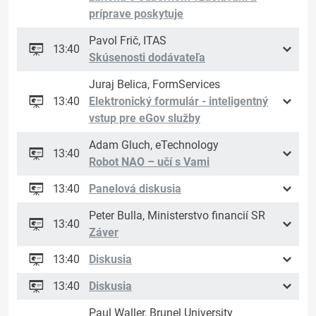
príprave poskytuje
Pavol Frič, ITAS
13:40
Skúsenosti dodávateľa
Juraj Belica, FormServices
13:40
Elektronický formulár - inteligentný
vstup pre eGov služby
Adam Gluch, eTechnology
13:40
Robot NAO – učí s Vami
13:40
Panelová diskusia
Peter Bulla, Ministerstvo financií SR
13:40
Záver
13:40
Diskusia
13:40
Diskusia
Paul Waller, Brunel University