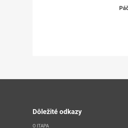
Páč
Dôležité odkazy
O ITAPA