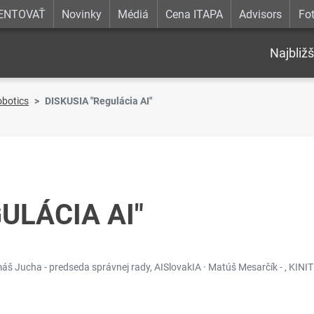
ENTOVAŤ
Novinky
Médiá
Cena ITAPA
Advisors
Fot
Najbližš
botics
DISKUSIA "Regulácia AI"
ULÁCIA AI"
máš Jucha - predseda správnej rady, AISlovakIA · Matúš Mesarčík - , KINIT