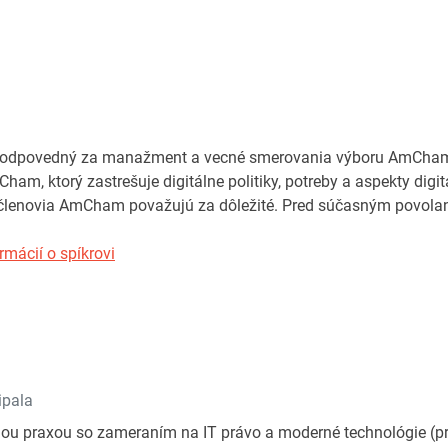
odpovedný za manažment a vecné smerovania výboru AmCham p
am, ktorý zastrešuje digitálne politiky, potreby a aspekty digi
 členovia AmCham považujú za dôležité. Pred súčasným povolan
rmácií o spíkrovi
ipala
ou praxou so zameraním na IT právo a moderné technológie (prá