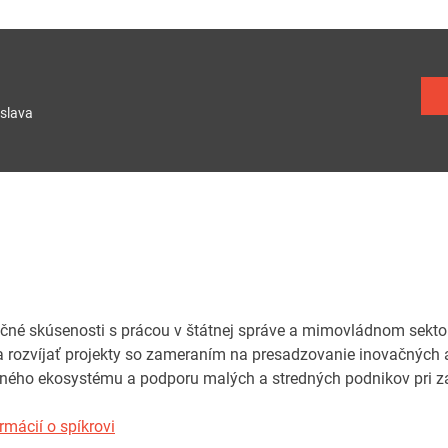
slava
čné skúsenosti s prácou v štátnej správe a mimovládnom sektor
a rozvíjať projekty so zameraním na presadzovanie inovačných a d
ného ekosystému a podporu malých a stredných podnikov pri za
rmácií o spíkrovi