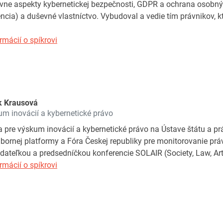
vne aspekty kybernetickej bezpečnosti, GDPR a ochrana osobnýc
gencia) a duševné vlastníctvo. Vybudoval a vedie tím právnikov, 
rmácií o spíkrovi
k Krausová
m inovácií a kybernetické právo
 pre výskum inovácií a kybernetické právo na Ústave štátu a pr
ornej platformy a Fóra Českej republiky pre monitorovanie práv
adateľkou a predsedníčkou konferencie SOLAIR (Society, Law, Arti
rmácií o spíkrovi