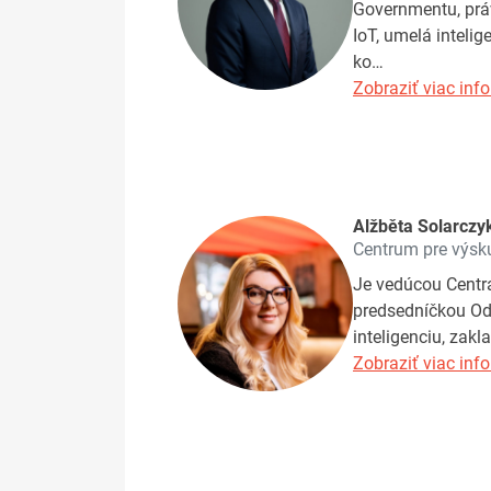
Governmentu, prá
IoT, umelá inteli
ko…
Zobraziť viac info
Alžběta Solarczy
Centrum pre výsku
Je vedúcou Centra
predsedníčkou Odb
inteligenciu, zakl
Zobraziť viac info