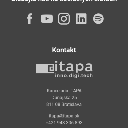
Facebook
YouTube
Instagram
LinkedI
Spot
Kontakt
Kancelária ITAPA
Dunajská 25
811 08 Bratislava
itapa@itapa.sk
+421 948 306 893