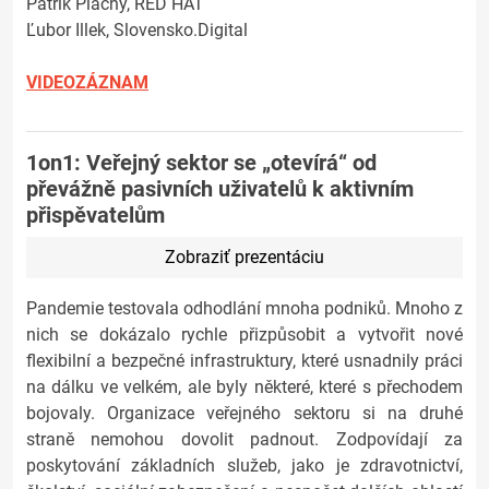
Patrik Plachý, RED HAT
Ľubor Illek, Slovensko.Digital
VIDEOZÁZNAM
1on1: Veřejný sektor se „otevírá“ od
převážně pasivních uživatelů k aktivním
přispěvatelům
Zobraziť prezentáciu
Pandemie testovala odhodlání mnoha podniků. Mnoho z
nich se dokázalo rychle přizpůsobit a vytvořit nové
flexibilní a bezpečné infrastruktury, které usnadnily práci
na dálku ve velkém, ale byly některé, které s přechodem
bojovaly. Organizace veřejného sektoru si na druhé
straně nemohou dovolit padnout. Zodpovídají za
poskytování základních služeb, jako je zdravotnictví,