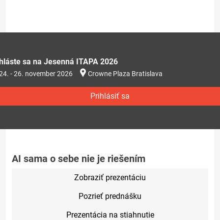
ihláste sa na Jesenná ITAPA 2026
24. - 26. november 2026
Crowne Plaza Bratislava
Prihlásiť sa
AI sama o sebe nie je riešením
Zobraziť prezentáciu
Pozrieť prednášku
Prezentácia na stiahnutie