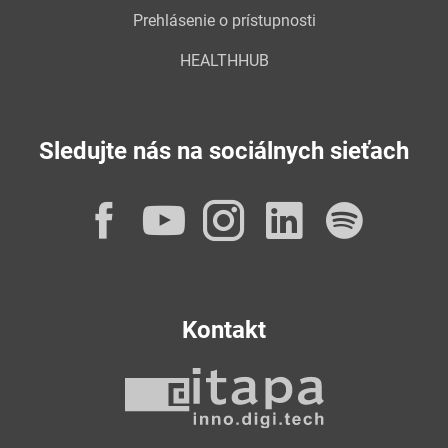
Prehlásenie o prístupnosti
HEALTHHUB
Sledujte nás na sociálnych sieťach
Facebook
YouTube
Instagram
LinkedI
Spot
Kontakt