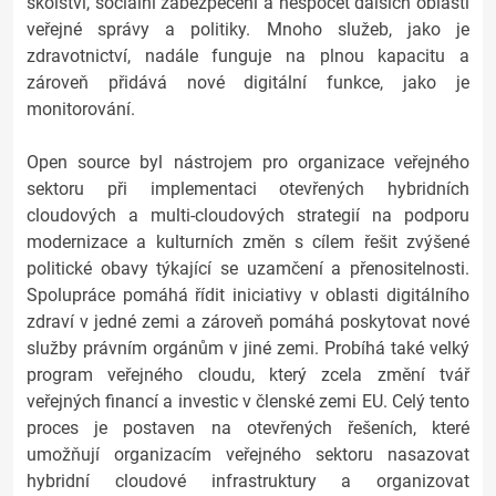
školství, sociální zabezpečení a nespočet dalších oblastí
veřejné správy a politiky. Mnoho služeb, jako je
zdravotnictví, nadále funguje na plnou kapacitu a
zároveň přidává nové digitální funkce, jako je
monitorování.
Open source byl nástrojem pro organizace veřejného
sektoru při implementaci otevřených hybridních
cloudových a multi-cloudových strategií na podporu
modernizace a kulturních změn s cílem řešit zvýšené
politické obavy týkající se uzamčení a přenositelnosti.
Spolupráce pomáhá řídit iniciativy v oblasti digitálního
zdraví v jedné zemi a zároveň pomáhá poskytovat nové
služby právním orgánům v jiné zemi. Probíhá také velký
program veřejného cloudu, který zcela změní tvář
veřejných financí a investic v členské zemi EU. Celý tento
proces je postaven na otevřených řešeních, které
umožňují organizacím veřejného sektoru nasazovat
hybridní cloudové infrastruktury a organizovat