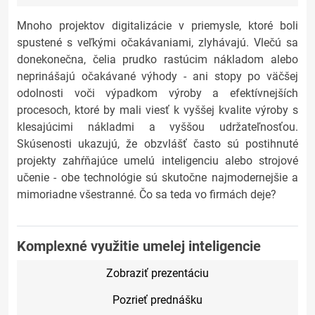
Mnoho projektov digitalizácie v priemysle, ktoré boli
spustené s veľkými očakávaniami, zlyhávajú. Vlečú sa
donekonečna, čelia prudko rastúcim nákladom alebo
neprinášajú očakávané výhody - ani stopy po väčšej
odolnosti voči výpadkom výroby a efektívnejších
procesoch, ktoré by mali viesť k vyššej kvalite výroby s
klesajúcimi nákladmi a vyššou udržateľnosťou.
Skúsenosti ukazujú, že obzvlášť často sú postihnuté
projekty zahŕňajúce umelú inteligenciu alebo strojové
učenie - obe technológie sú skutočne najmodernejšie a
mimoriadne všestranné. Čo sa teda vo firmách deje?
Komplexné využitie umelej inteligencie
Zobraziť prezentáciu
Pozrieť prednášku