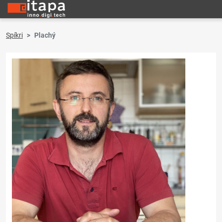
Spíkri
Plachý