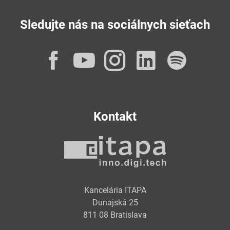
Sledujte nás na sociálnych sieťach
Facebook
YouTube
Instagram
LinkedI
Spot
Kontakt
Kancelária ITAPA
Dunajská 25
811 08 Bratislava