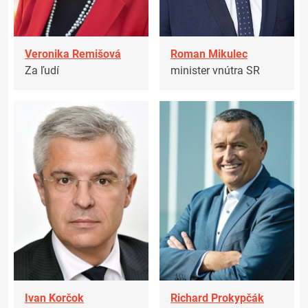
Veronika Remišová
Roman Mikulec
Za ľudí
minister vnútra SR
Ivan Korčok
Richard Prokypčák