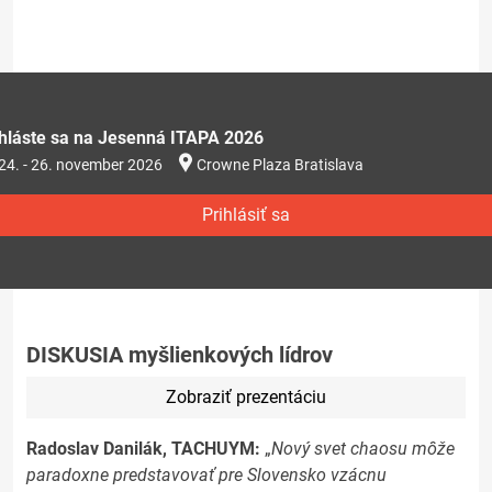
ihláste sa na Jesenná ITAPA 2026
24. - 26. november 2026
Crowne Plaza Bratislava
Prihlásiť sa
DISKUSIA myšlienkových lídrov
Zobraziť prezentáciu
Radoslav Danilák, TACHUYM:
„
Nový svet chaosu môže
paradoxne predstavovať pre Slovensko vzácnu