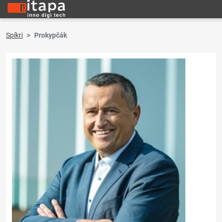
Spíkri
Prokypčák