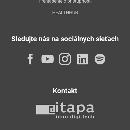
Prehlásenie o prístupnosti
HEALTHHUB
Sledujte nás na sociálnych sieťach
Facebook
YouTube
Instagram
LinkedI
Spot
Kontakt