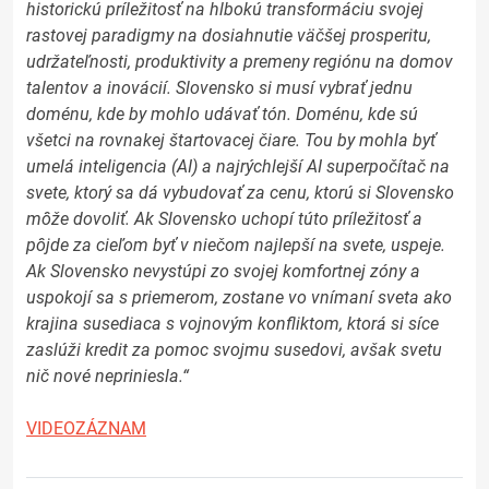
historickú príležitosť na hlbokú transformáciu svojej
rastovej paradigmy na dosiahnutie väčšej prosperitu,
udržateľnosti, produktivity a premeny regiónu na domov
talentov a inovácií. Slovensko si musí vybrať jednu
doménu, kde by mohlo udávať tón. Doménu, kde sú
všetci na rovnakej štartovacej čiare. Tou by mohla byť
umelá inteligencia (AI) a najrýchlejší AI superpočítač na
svete, ktorý sa dá vybudovať za cenu, ktorú si Slovensko
môže dovoliť. Ak Slovensko uchopí túto príležitosť a
pôjde za cieľom byť v niečom najlepší na svete, uspeje.
Ak Slovensko nevystúpi zo svojej komfortnej zóny a
uspokojí sa s priemerom, zostane vo vnímaní sveta ako
krajina susediaca s vojnovým konfliktom, ktorá si síce
zaslúži kredit za pomoc svojmu susedovi, avšak svetu
nič nové nepriniesla.“
VIDEOZÁZNAM