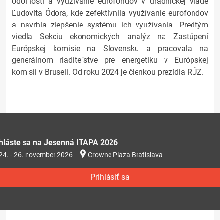
odolnosti a využívanie eurofondov v úradníckej vláde
Ľudovíta Ódora, kde zefektívnila využívanie eurofondov
a navrhla zlepšenie systému ich využívania. Predtým
viedla Sekciu ekonomických analýz na Zastúpení
Európskej komisie na Slovensku a pracovala na
generálnom riaditeľstve pre energetiku v Európskej
komisii v Bruseli. Od roku 2024 je členkou prezídia RÚZ.
ihláste sa na Jesenná ITAPA 2026
24. - 26. november 2026
Crowne Plaza Bratislava
Prihlásiť sa