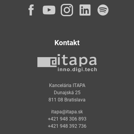
Facebook
YouTube
Instagram
LinkedI
Spot
Kontakt
Kancelária ITAPA
Dunajská 25
811 08 Bratislava
itapa@itapa.sk
+421 948 306 893
+421 948 392 736