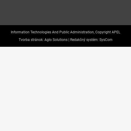
Information Technologies And Public Administration, Copyright APEL
Tvorba stránok:
Aglo Solutions |
Redakčný systém:
SysCom