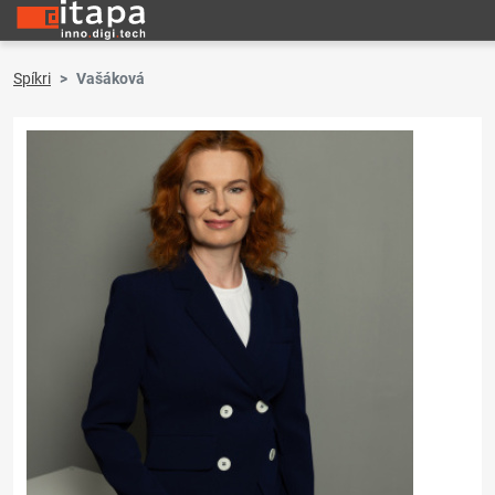
Spíkri
Vašáková