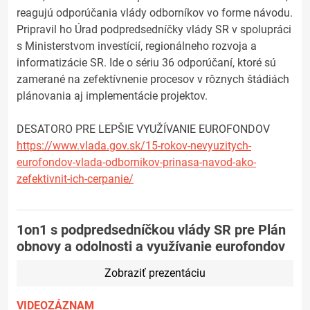
reagujú odporúčania vlády odborníkov vo forme návodu.
Pripravil ho Úrad podpredsedníčky vlády SR v spolupráci
s Ministerstvom investícií, regionálneho rozvoja a
informatizácie SR. Ide o sériu 36 odporúčaní, ktoré sú
zamerané na zefektívnenie procesov v rôznych štádiách
plánovania aj implementácie projektov.
DESATORO PRE LEPŠIE VYUŽÍVANIE EUROFONDOV
https://www.vlada.gov.sk/15-rokov-nevyuzitych-
eurofondov-vlada-odbornikov-prinasa-navod-ako-
zefektivnit-ich-cerpanie/
1on1 s podpredsedníčkou vlády SR pre Plán
obnovy a odolnosti a využívanie eurofondov
Zobraziť prezentáciu
VIDEOZÁZNAM