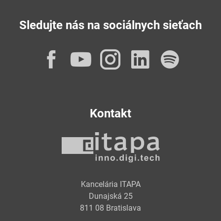
Sledujte nás na sociálnych sieťach
Facebook
YouTube
Instagram
LinkedI
Spot
Kontakt
Kancelária ITAPA
Dunajská 25
811 08 Bratislava