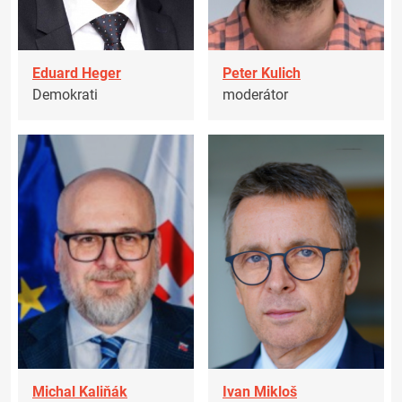
Eduard Heger
Peter Kulich
Demokrati
moderátor
Michal Kaliňák
Ivan Mikloš