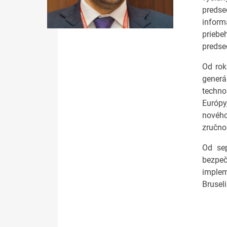
predse
inform
priebe
predse
Od rok
generá
techno
Európy
nového
zručnos
Od sep
bezpeč
implem
Brusel