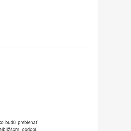
ko budú prebiehať
jbližšom období.