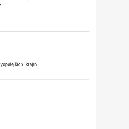
y.
spelejších krajín