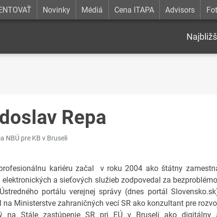
ENTOVAŤ
Novinky
Médiá
Cena ITAPA
Advisors
Fot
Najbližš
doslav Repa
a NBÚ pre KB v Bruseli
profesionálnu kariéru začal v roku 2004 ako štátny zamestna
 elektronických a sieťových služieb zodpovedal za bezproblémo
 Ústredného portálu verejnej správy (dnes portál Slovensko.
l na Ministerstve zahraničných vecí SR ako konzultant pre rozv
ý na Stále zastúpenie SR pri EÚ v Bruseli ako digitálny 