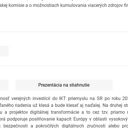
ópskej komisie a o možnostiach kumulovania viacerých zdrojov f
Prezentácia na stiahnutie
cnosť verejných investícií do IKT priemyslu na SR po roku 2
ľaného riadenia už klesá a bude klesať aj naďalej. Na druhej s
u a projektov digitálnej transformácie a to cez tzv. priamo 
orá podporuje posilňovanie kapacít Európy v oblasti vysokov
ckej bezpečnosti a pokročilých digitálnych zručností alebo p