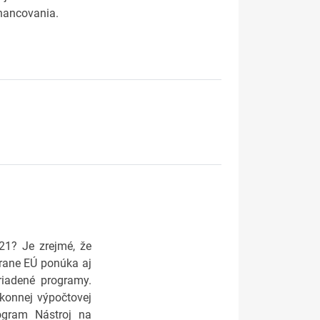
inancovania.
021? Je zrejmé, že
trane EÚ ponúka aj
riadené programy.
ýkonnej výpočtovej
rogram Nástroj na