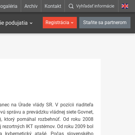
ogaléria
Archív
Kontakt
Vyhľadať informácie
ie podujatia
Registrácia
Staňte sa partnerom
nec na Úrade vlády SR. V pozícii riaditeľa
vú správu a prevádzku vládnej siete Govnet,
sk), ktorý pomáhal rozbehnúť. Od roku 2008
oj rezortných IKT systémov. Od roku 2009 bol
a kybernetický atašé. Počas slovenského