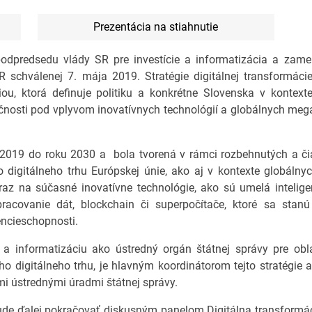
Prezentácia na stiahnutie
podpredsedu vlády SR pre investície a informatizácia a zame
SR schválenej 7. mája 2019. Stratégie digitálnej transformác
iou, ktorá definuje politiku a konkrétne Slovenska v kontext
čnosti pod vplyvom inovatívnych technológií a globálnych mega
 2019 do roku 2030 a bola tvorená v rámci rozbehnutých a či
digitálneho trhu Európskej únie, ako aj v kontexte globálnych 
az na súčasné inovatívne technológie, ako sú umelá inteligenc
pracovanie dát, blockchain či superpočítače, ktoré sa st
ncieschopnosti.
 a informatizáciu ako ústredný orgán štátnej správy pre obla
ého digitálneho trhu, je hlavným koordinátorom tejto stratégie 
ími ústrednými úradmi štátnej správy.
ude ďalej pokračovať diskusným panelom Digitálna transformá