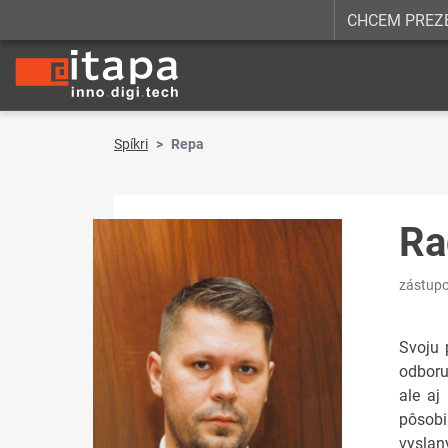
CHCEM PREZ
Spíkri
Repa
Ra
zástupc
Svoju 
odboru
ale aj
pôsobi
vyslan