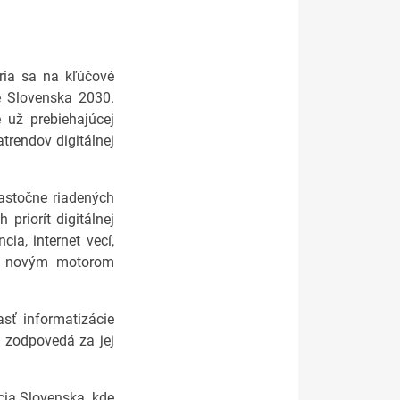
ria sa na kľúčové
ie Slovenska 2030.
e už prebiehajúcej
trendov digitálnej
astočne riadených
priorít digitálnej
ia, internet vecí,
anú novým motorom
sť informatizácie
a zodpovedá za jej
cia Slovenska, kde