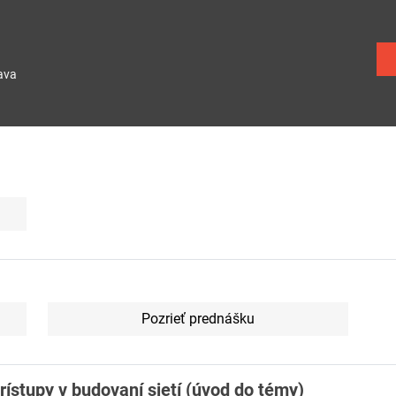
ava
Pozrieť prednášku
ístupy v budovaní sietí (úvod do témy)