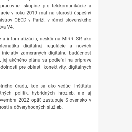
pracovnej skupine pre telekomunikácie a
acie v roku 2019 mal na starosti úspešný
istrov OECD v Paríži, v rámci slovenského
tva V4.
e a informatizáciu, neskôr na MIRRI SR ako
blematiku digitálnej regulácie a nových
h iniciatív zameraných digitálnu budúcnosť
, jej akčného plánu sa podieľal na príprave
nosti pre oblasti konektivity, digitálnych
ného úradu, kde sa ako vedúci Inštitútu
ých politík, hybridných hrozieb, ale aj
novembra 2022 opäť zastupuje Slovensko v
nosti a dôveryhodných služieb.