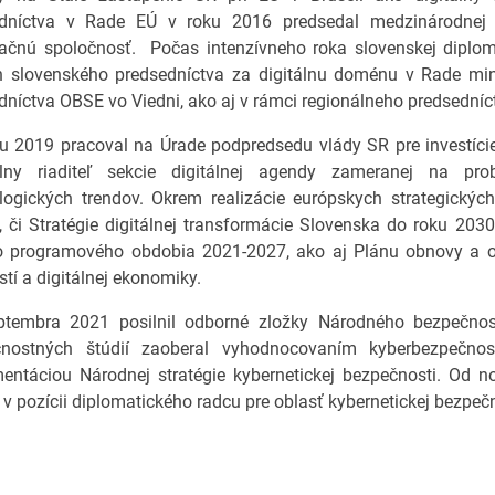
dníctva v Rade EÚ v roku 2016 predsedal medzinárodnej 
ačnú spoločnosť. Počas intenzívneho roka slovenskej diplom
h slovenského predsedníctva za digitálnu doménu v Rade min
dníctva OBSE vo Viedni, ako aj v rámci regionálneho predsedníc
u 2019 pracoval na Úrade podpredsedu vlády SR pre investíci
lny riaditeľ sekcie digitálnej agendy zameranej na pro
logických trendov. Okrem realizácie európskych strategickýc
, či Stratégie digitálnej transformácie Slovenska do roku 2030
 programového obdobia 2021-2027, ako aj Plánu obnovy a odol
tí a digitálnej ekonomiky.
tembra 2021 posilnil odborné zložky Národného bezpečnost
nostných štúdií zaoberal vyhodnocovaním kyberbezpečnostn
entáciou Národnej stratégie kybernetickej bezpečnosti. Od 
i v pozícii diplomatického radcu pre oblasť kybernetickej bezpeč