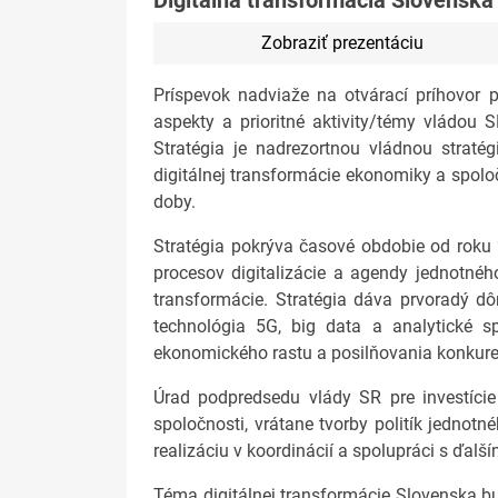
Digitálna transformácia Slovenska
Zobraziť prezentáciu
Príspevok nadviaže na otvárací príhovor 
aspekty a prioritné aktivity/témy vládou 
Stratégia je nadrezortnou vládnou stratég
digitálnej transformácie ekonomiky a spolo
doby.
Stratégia pokrýva časové obdobie od roku
procesov digitalizácie a agendy jednotného 
transformácie. Stratégia dáva prvoradý dôr
technológia 5G, big data a analytické s
ekonomického rastu a posilňovania konkure
Úrad podpredsedu vlády SR pre investície
spoločnosti, vrátane tvorby politík jednotn
realizáciu v koordinácií a spolupráci s ďalš
Téma digitálnej transformácie Slovenska b