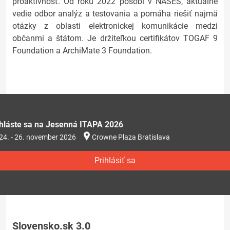
proaktívnosť. Od roku 2022 pôsobí v NASES, aktuálne
vedie odbor analýz a testovania a pomáha riešiť najmä
otázky z oblasti elektronickej komunikácie medzi
občanmi a štátom. Je držiteľkou certifikátov TOGAF 9
Foundation a ArchiMate 3 Foundation.
ihláste sa na Jesenná ITAPA 2026
24. - 26. november 2026
Crowne Plaza Bratislava
Prihlásiť sa
Slovensko.sk 3.0