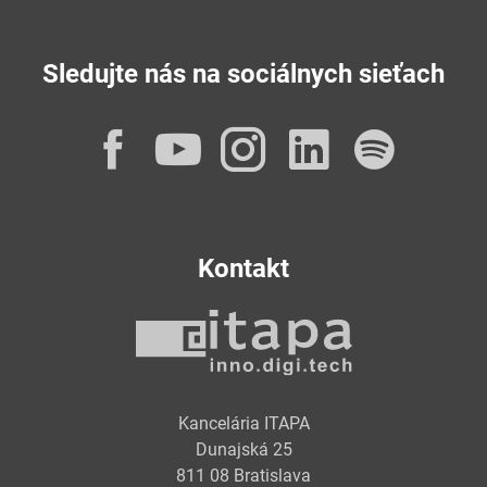
Sledujte nás na sociálnych sieťach
Facebook
YouTube
Instagram
LinkedI
Spot
Kontakt
Kancelária ITAPA
Dunajská 25
811 08 Bratislava