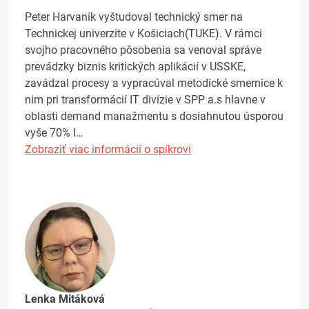
Peter Harvaník vyštudoval technický smer na
Technickej univerzite v Košiciach(TUKE). V rámci
svojho pracovného pôsobenia sa venoval správe
prevádzky biznis kritických aplikácií v USSKE,
zavádzal procesy a vypracúval metodické smernice k
nim pri transformácií IT divízie v SPP a.s hlavne v
oblasti demand manažmentu s dosiahnutou úsporou
vyše 70% I…
Zobraziť viac informácií o spíkrovi
Lenka Mitáková