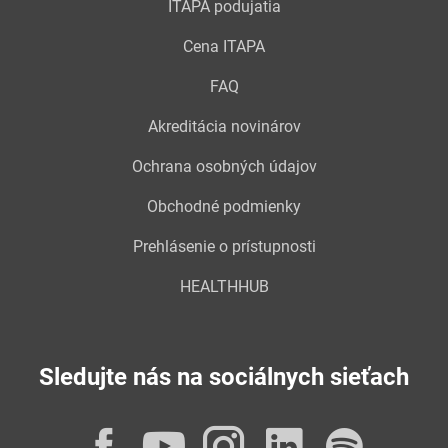
ITAPA podujatia
Cena ITAPA
FAQ
Akreditácia novinárov
Ochrana osobných údajov
Obchodné podmienky
Prehlásenie o prístupnosti
HEALTHHUB
Sledujte nás na sociálnych sieťach
Facebook
YouTube
Instagram
LinkedI
Spot