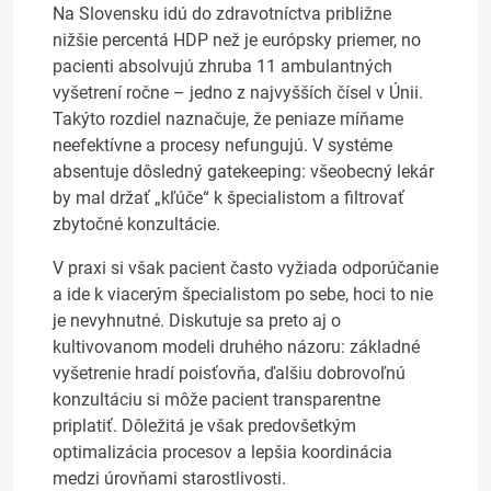
Na Slovensku idú do zdravotníctva približne
nižšie percentá HDP než je európsky priemer, no
pacienti absolvujú zhruba 11 ambulantných
vyšetrení ročne – jedno z najvyšších čísel v Únii.
Takýto rozdiel naznačuje, že peniaze míňame
neefektívne a procesy nefungujú. V systéme
absentuje dôsledný gatekeeping: všeobecný lekár
by mal držať „kľúče“ k špecialistom a filtrovať
zbytočné konzultácie.
V praxi si však pacient často vyžiada odporúčanie
a ide k viacerým špecialistom po sebe, hoci to nie
je nevyhnutné. Diskutuje sa preto aj o
kultivovanom modeli druhého názoru: základné
vyšetrenie hradí poisťovňa, ďalšiu dobrovoľnú
konzultáciu si môže pacient transparentne
priplatiť. Dôležitá je však predovšetkým
optimalizácia procesov a lepšia koordinácia
medzi úrovňami starostlivosti.