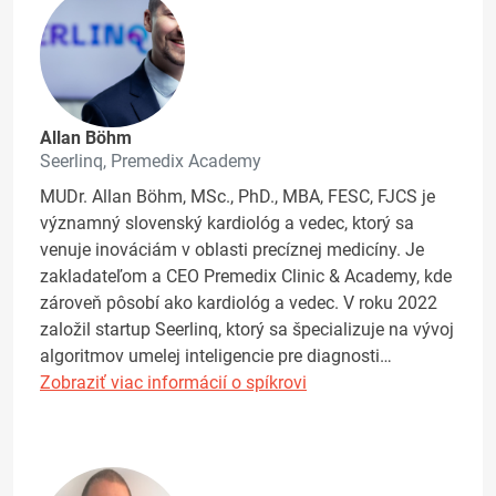
Allan Böhm
Seerlinq, Premedix Academy
MUDr. Allan Böhm, MSc., PhD., MBA, FESC, FJCS je
významný slovenský kardiológ a vedec, ktorý sa
venuje inováciám v oblasti precíznej medicíny. Je
zakladateľom a CEO Premedix Clinic & Academy, kde
zároveň pôsobí ako kardiológ a vedec. V roku 2022
založil startup Seerlinq, ktorý sa špecializuje na vývoj
algoritmov umelej inteligencie pre diagnosti…
Zobraziť viac informácií o spíkrovi