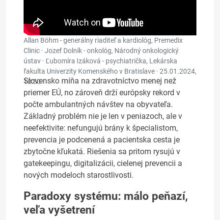
Allan Böhm - generálny riaditeľ a kardiológ, Premedix
Clinic · Jozef Dolník - onkológ, Národný onkologický
ústav · Ľubomíra Izáková - psychiatrička, Lekárska
fakulta Univerzity Komenského v Bratislave ·
25.01.2024,
Slovensko míňa na zdravotníctvo menej než
10:50
priemer EÚ, no zároveň drží európsky rekord v
počte ambulantných návštev na obyvateľa.
Základný problém nie je len v peniazoch, ale v
neefektivite: nefungujú brány k špecialistom,
prevencia je podcenená a pacientska cesta je
zbytočne kľukatá. Riešenia sa pritom rysujú v
gatekeepingu, digitalizácii, cielenej prevencii a
nových modeloch starostlivosti.
Paradoxy systému: málo peňazí,
veľa vyšetrení