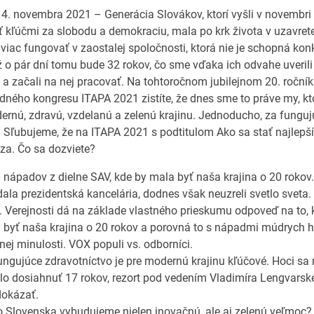
, 4. novembra 2021 – Generácia Slovákov, ktorí vyšli v novembr
ať kľúčmi za slobodu a demokraciu, mala po krk života v uzavretej
viac fungovať v zaostalej spoločnosti, ktorá nie je schopná kon
 o pár dní tomu bude 32 rokov, čo sme vďaka ich odvahe uverili 
a začali na nej pracovať. Na tohtoročnom jubilejnom 20. roční
ného kongresu ITAPA 2021 zistíte, že dnes sme to práve my, kt
ernú, zdravú, vzdelanú a zelenú krajinu. Jednoducho, za fungu
 Sľubujeme, že na ITAPA 2021 s podtitulom Ako sa stať najlep
dza. Čo sa dozviete?
 nápadov z dielne SAV, kde by mala byť naša krajina o 20 rokov.
ala prezidentská kancelária, dodnes však neuzreli svetlo sveta.
 Verejnosti dá na základe vlastného prieskumu odpoveď na to, 
 byť naša krajina o 20 rokov a porovná to s nápadmi múdrych h
ej minulosti. VOX populi vs. odborníci.
ngujúce zdravotníctvo je pre modernú krajinu kľúčové. Hoci sa
lo dosiahnuť 17 rokov, rezort pod vedením Vladimíra Lengvarsk
dokázať.
o Slovenska vybudujeme nielen inovačnú, ale aj zelenú veľmoc?