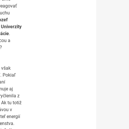
 reagovať
Šuchu
ozef
 Univerzity
ácie
.
cou a
?
 však
. Pokiaľ
aní
muje aj
yčlenila z
Ak tu totiž
ávou v
teľ energií
enstva.