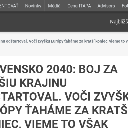
ENTOVAŤ
Novinky
Médiá
Cena ITAPA
Advisors
Fot
Najbližš
inu odštartoval. Voči zvyšku Európy ťaháme za kratší koniec, vieme to v
VENSKO 2040: BOJ ZA
ŠIU KRAJINU
TARTOVAL. VOČI ZVYŠ
ÓPY ŤAHÁME ZA KRATŠ
IEC, VIEME TO VŠAK