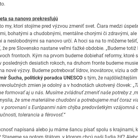
to.
eta sa nanovo prekresľujú
o my, ktorí stojíme pred výzvou zmeniť svet. Čiara medzi úspe
i, bohatými a chudobnými, mentálne chorými či zdravými, ale 
 a neslobodnými sa nanovo určí. A hoci sa na to môžeme tešiť,
, že pre Slovensko nastane veľmi ťažké obdobie. „Budeme totiž
voch frontoch. Kým na prvom budeme dobiehať reformy, ktoré 
v posledných desiatich rokoch, na druhom fronte budeme musie
a nové výzvy. Budeme potrebovať lídrov, inovátorov, víziu a odh
imír Šucha, politický poradca UNESCO
s tým, že najdôležitejší
 revolučných zmien je odolný a v hodnotách ukotvený človek: „
T
e formovať aj u nás. Musíme zvládnuť zmeniť naše potreby z ‚mať
 myslia, že sme materiálne chudobní a potrebujeme mať čoraz via
e v porovnaní s Európanmi nám chýba predovšetkým vzájomná d
učnosti, tolerancia a férovosť.“
cnosť napísaná alebo ju máme šancu písať spolu s krajinami, k
 Staneme sa potom štátom, v ktorom chcú naši ľudia žiť? Aleb