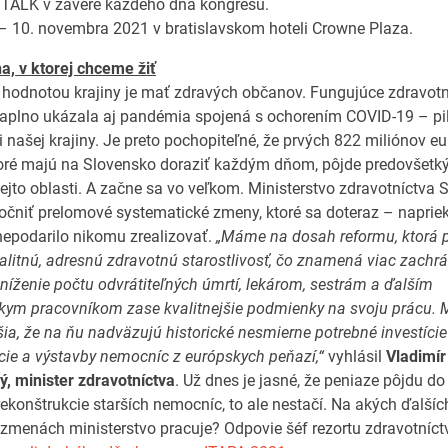
TALK v závere každého dňa kongresu.
 – 10. novembra 2021 v bratislavskom hoteli Crowne Plaza.
na, v ktorej chceme žiť
hodnotou krajiny je mať zdravých občanov. Fungujúce zdravotn
aplno ukázala aj pandémia spojená s ochorením COVID-19 – pi
 našej krajiny. Je preto pochopiteľné, že prvých 822 miliónov eu
oré majú na Slovensko doraziť každým dňom, pôjde predovšet
tejto oblasti. A začne sa vo veľkom. Ministerstvo zdravotníctva 
točniť prelomové systematické zmeny, ktoré sa doteraz – naprie
epodarilo nikomu zrealizovať.
„Máme na dosah reformu, ktorá 
valitnú, adresnú zdravotnú starostlivosť, čo znamená viac zachr
zníženie počtu odvrátiteľných úmrtí, lekárom, sestrám a ďalším
kym pracovníkom zase kvalitnejšie podmienky na svoju prácu. 
čšia, že na ňu nadväzujú historické nesmierne potrebné investíci
cie a výstavby nemocníc z európskych peňazí,“
vyhlásil
Vladimír
, minister zdravotníctva
. Už dnes je jasné, že peniaze pôjdu d
rekonštrukcie starších nemocníc, to ale nestačí. Na akých ďalšíc
 zmenách ministerstvo pracuje? Odpovie šéf rezortu zdravotníc