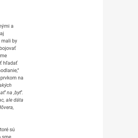
šnými a
aj
 mali by
 bojovať
sme
ť hľadať
odlanie,“
m prvkom na
akých
‘ na ‚byť‘.
c, ale dáta
ôvera,
toré sú
o sme