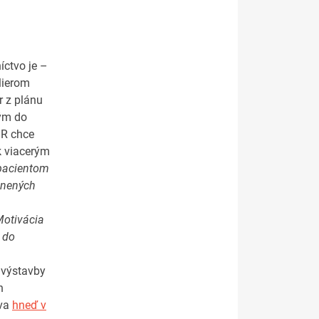
íctvo je –
lierom
r z plánu
kým do
SR chce
k viacerým
pacientom
ánených
Motivácia
e do
o výstavby
h
tva
hneď v