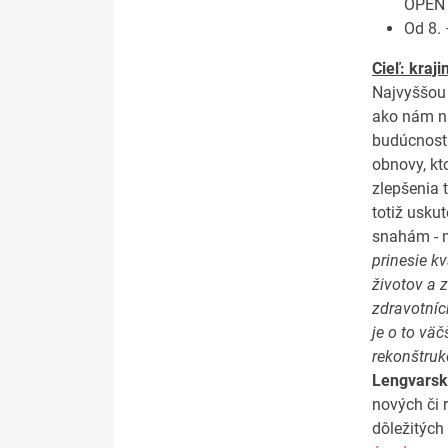
OPEN 
Od 8.
Cieľ: kraji
Najvyššou 
ako nám n
budúcnosti
obnovy, kt
zlepšenia 
totiž usku
snahám - n
prinesie k
životov a 
zdravotníc
je o to vä
rekonštruk
Lengvarský
nových či 
dôležitých