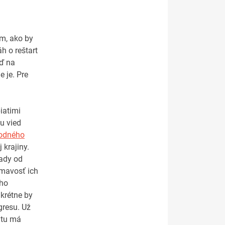
om, ako by
h o reštart
eď na
e je. Pre
iatimi
u vied
odného
 krajiny.
pady od
ímavosť ich
eho
nkrétne by
gresu. Už
 tu má