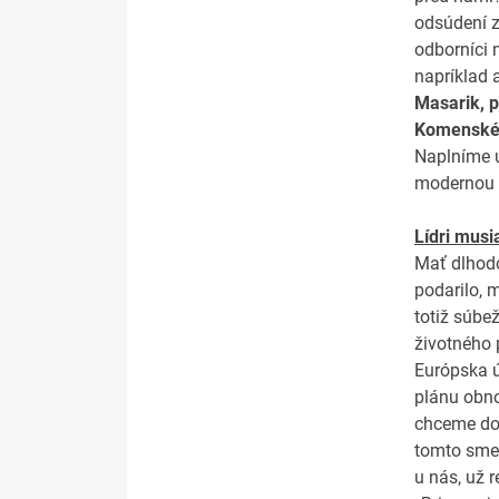
odsúdení z
odborníci 
napríklad 
Masarik, p
Komenskéh
Naplníme u
modernou s
Lídri musi
Mať dlhodo
podarilo, 
totiž súbe
životného 
Európska ú
plánu obno
chceme dos
tomto smer
u nás, už 