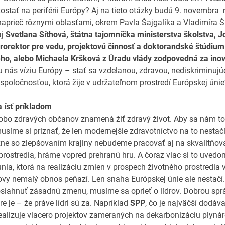
ostať na periférii Európy? Aj na tieto otázky budú 9. novembra
naprieč rôznymi oblasťami, okrem Pavla Šajgalíka a Vladimíra 
aj
Svetlana Síthová, štátna tajomníčka ministerstva školstva, J
rorektor pre vedu, projektovú činnosť a doktorandské štúdium
o, alebo Michaela Kršková z Úradu vlády zodpovedná za inov
 nás víziu Európy – stať sa vzdelanou, zdravou, nediskriminujú
poločnosťou, ktorá žije v udržateľnom prostredí Európskej únie
a ísť príkladom
bo zdravých občanov znamená žiť zdravý život. Aby sa nám to
musíme si priznať, že len modernejšie zdravotníctvo na to nestačí
žne so zlepšovaním krajiny nebudeme pracovať aj na skvalitňov
prostredia, hráme vopred prehranú hru. A čoraz viac si to uvedo
nia, ktorá na realizáciu zmien v prospech životného prostredia v
vy nemalý obnos peňazí. Len snaha Európskej únie ale nestačí. 
iahnuť zásadnú zmenu, musíme sa oprieť o lídrov. Dobrou spr
e je – že práve lídri sú za. Napríklad
SPP
, čo je najväčší dodáva
realizuje viacero projektov zameraných na dekarbonizáciu plynár