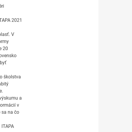
ri
 ITAPA 2021
lasť. V
formy
e 20
lovensko
byť
o školstva
abitý
e.
 výskumu a
ormácií v
e sa na čo
h ITAPA