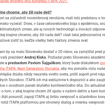
aneli druhého dňa kongresu ITAPA 2021.
jine chceme, aby žili naše deti?
ktorí sa zúčastnili novembrovej revolúcie, mali istú predstavu o t
nsko vyzerať. Dnes, v čase celosvetového boja s epidémiou, sná
klimatických zmien, ale aj nových technológií a inovácií odpov
kej krajine chceme, aby žili naše deti? však taká jednoznačná ni
účové zistiť to, keďže všetky tieto faktory zmenia svet.
am by sa malo Slovensko dostať o 20 rokov, sa zamýšľal pred p
ývalý prezident
Andrej Kiska
. Požiadal preto Slovenskú akadémi
ele
s predsedom Pavlom Šajgalíkom
, ktorý bude diskutérom
úv
dňa ITAPA: Next Generation Slovakia
, aby mu ponúkla víziu našej
ahlejšia štúdia nikdy neuzrela svetlo sveta, prišli aspoň prvé ná
rych Slovákov. ITAPA ich má exkluzívne k dispozícii a ako zauj
ráve v úvodnom paneli druhého konferenčného dňa. Do aktuáln
 o tom, v akej krajine chcem žiť spolu s našimi deťmi a kam ko
 štát posunúť, zapojí ITAPA aj širšiu verejnosť a účastníkov kon
e totiž ITAPA platformou pre otvorený dialóg a mienka verejnosti