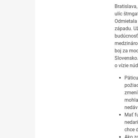
Bratislava
ulíc štrng
Odmietala 
západu. Už
budúcnosť 
medzinárod
boj za mod
Slovensko.
o vízie nú
Päticu
požiad
zmení.
mohla
nedávn
Mať fu
nedari
chce 
Ako z