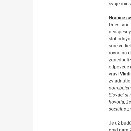
svoje mies
Hranice sv
Dnes sme t
neúspešným
slobodnými
sme vedieť
rovno na d
zanedbali 
odpovede n
vraví
Vlad
zvládnutie
potrebujem
Slováci si
hovoria, ž
sociálne zr
Je už budú
pred nami?