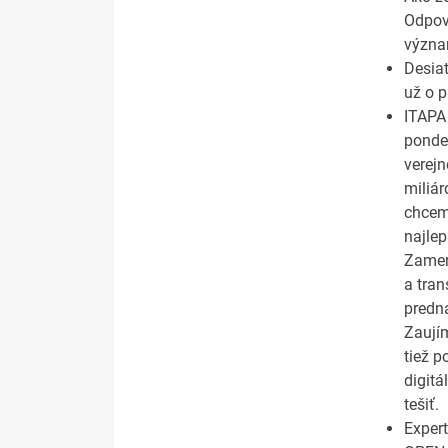
Odpove
význa
Desia
už o p
ITAPA 
pondel
verejn
miliár
chcem
najlep
Zamer
a tran
predná
Zaují
tiež p
digitá
tešiť.
Expert