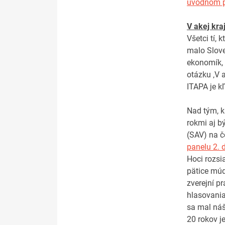
úvodnom p
V akej kra
Všetci tí, 
malo Slove
ekonomík, 
otázku ‚V a
ITAPA je kľ
Nad tým, k
rokmi aj b
(SAV) na č
panelu 2. 
Hoci rozsi
pätice múd
zverejní p
hlasovania
sa mal náš
20 rokov j