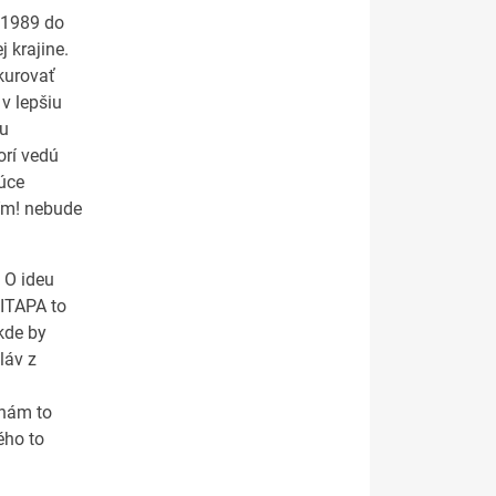
i 1989 do
 krajine.
kurovať
v lepšiu
ku
orí vedú
júce
ším! nebude
 O ideu
 ITAPA to
kde by
láv z
 nám to
ého to