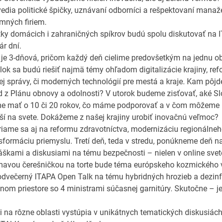
dia politické špičky, uznávaní odborníci a rešpektovaní manažé
mných firiem.
tky domácich i zahraničných spíkrov budú spolu diskutovať na
ár dní.
je 3-dňová, pričom každý deň cielime predovšetkým na jednu ob
ok sa budú riešiť najmä témy ohľadom digitalizácie krajiny, re
ej správy, či moderných technológií pre mestá a kraje. Kam pôjd
d z Plánu obnovy a odolnosti? V utorok budeme zisťovať, aké S
e mať o 10 či 20 rokov, čo máme podporovať a v čom môžeme 
ší na svete. Dokážeme z našej krajiny urobiť inovačnú veľmoc?
iame sa aj na reformu zdravotníctva, modernizáciu regionálneh
sformáciu priemyslu. Tretí deň, teda v stredu, ponúkneme deň n
škami a diskusiami na tému bezpečnosti – nielen v online svet
mavou čerešničkou na torte bude téma európskeho kozmického
odvečerný ITAPA Open Talk na tému hybridných hrozieb a dezinf
lnom priestore so 4 ministrami súčasnej garnitúry. Skutočne – j
i na rôzne oblasti vystúpia v unikátnych tematických diskusiác