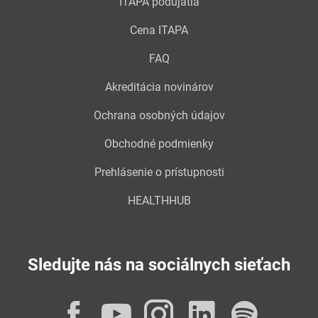
ITAPA podujatia
Cena ITAPA
FAQ
Akreditácia novinárov
Ochrana osobných údajov
Obchodné podmienky
Prehlásenie o prístupnosti
HEALTHHUB
Sledujte nás na sociálnych sieťach
Facebook
YouTube
Instagram
LinkedI
Spot