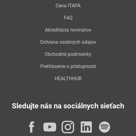
Cena ITAPA
FAQ
Akreditácia novinárov
Ochrana osobných údajov
Obchodné podmienky
Prehlásenie o prístupnosti
HEALTHHUB
Sledujte nás na sociálnych sieťach
Facebook
YouTube
Instagram
LinkedI
Spot