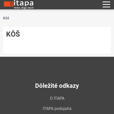
Kôš
KÔŠ
Dôležité odkazy
O ITAPA
ITAPA podujatia