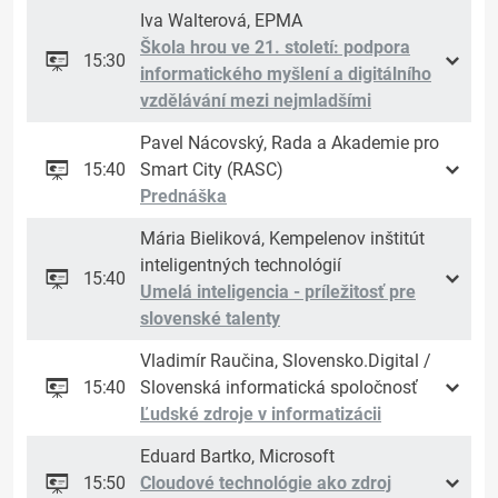
Iva Walterová, EPMA
Škola hrou ve 21. století: podpora
15:30
informatického myšlení a digitálního
vzdělávání mezi nejmladšími
Pavel Nácovský, Rada a Akademie pro
15:40
Smart City (RASC)
Prednáška
Mária Bieliková, Kempelenov inštitút
inteligentných technológií
15:40
Umelá inteligencia - príležitosť pre
slovenské talenty
Vladimír Raučina, Slovensko.Digital /
15:40
Slovenská informatická spoločnosť
Ľudské zdroje v informatizácii
Eduard Bartko, Microsoft
15:50
Cloudové technológie ako zdroj