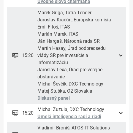
Úvodné slovo chairmana
Marek Griga, Tatra Tender
Jaroslav Kračún, Európska komisia
Emil Fitoš, ITAS
Marián Marek, ITAS
Ján Hargaš, Národná rada SR
Martin Hasay, Úrad podpredsedu
15:20
vlády SR pre investície a
informatizáciu
Jaroslav Lexa, Úrad pre verejné
obstarávanie
Michal Ševčík, DXC Technology
Matej Stuška, O2 Slovakia
Diskusný panel
Michal Zuzula, DXC Technology
15:20
Umelá inteligencia radí a riadi
Vladimír Broniš, ATOS IT Solutions