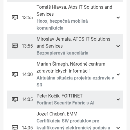
Tomáš Hlavsa, Atos IT Solutions and
Services
13:55
Hoox, bezpečná mobilná
komunikácia
Miroslav Jemala, ATOS IT Solutions
13:55
and Services
Bezpapierová kancelária
Marian Šimegh, Národné centrum
zdravotníckych informácií
14:00
Aktuálna situácia projektu ezdravie v
SR
Peter Kočík, FORTINET
14:05
Fortinet Security Fabric s AI
Jozef Chebeň, EMM
Certifikácia SW produktov pre
14:05
kvalifikovaný elektronický podpis a