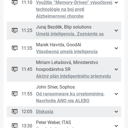
11:10
Využitie “Memory-Driven” výpočtovej
technológie na boj proti
Alzheimerovej chorobe
Juraj Bezděk, Blip solutions
11:25
Umelá inteligencia. Zoznámte sa
Marek Havrda, GoodAI
11:35
Všeobecná umelá inteligencia
Miriam Letašiová, Ministerstvo
11:45
hospodárstva SR
Akčný plán inteligentného priemyslu
John Shier, Sophos
11:55
Od ransomware ku cryptomining:
Navrhnite ÁNO nie ALEBO
12:05
Diskusia
Peter Weber, ITAS
13:30