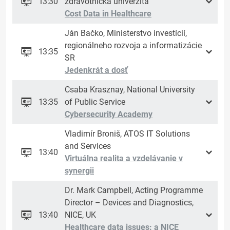
13:30
zdravotnícka univerzita
Cost Data in Healthcare
Ján Bačko, Ministerstvo investícií,
regionálneho rozvoja a informatizácie
13:35
SR
Jedenkrát a dosť
Csaba Krasznay, National University
13:35
of Public Service
Cybersecurity Academy
Vladimír Broniš, ATOS IT Solutions
and Services
13:40
Virtuálna realita a vzdelávanie v
synergii
Dr. Mark Campbell, Acting Programme
Director – Devices and Diagnostics,
13:40
NICE, UK
Healthcare data issues: a NICE