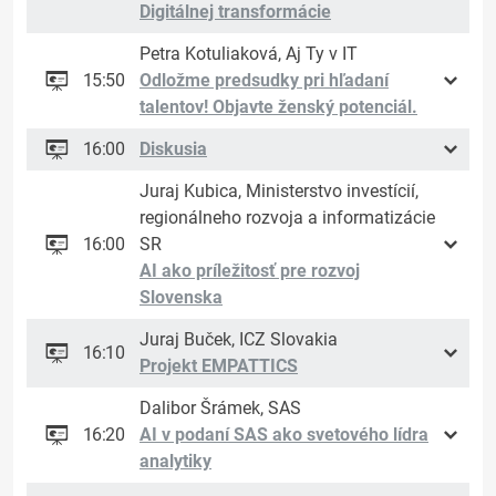
Digitálnej transformácie
Petra Kotuliaková, Aj Ty v IT
15:50
Odložme predsudky pri hľadaní
talentov! Objavte ženský potenciál.
16:00
Diskusia
Juraj Kubica, Ministerstvo investícií,
regionálneho rozvoja a informatizácie
16:00
SR
AI ako príležitosť pre rozvoj
Slovenska
Juraj Buček, ICZ Slovakia
16:10
Projekt EMPATTICS
Dalibor Šrámek, SAS
16:20
AI v podaní SAS ako svetového lídra
analytiky