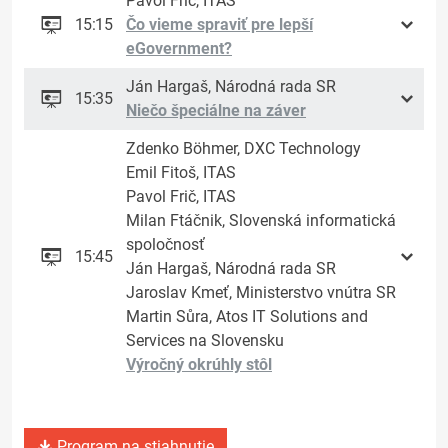
Pavol Frič, ITAS
15:15
Čo vieme spraviť pre lepší
eGovernment?
Ján Hargaš, Národná rada SR
15:35
Niečo špeciálne na záver
Zdenko Böhmer, DXC Technology
Emil Fitoš, ITAS
Pavol Frič, ITAS
Milan Ftáčnik, Slovenská informatická
spoločnosť
15:45
Ján Hargaš, Národná rada SR
Jaroslav Kmeť, Ministerstvo vnútra SR
Martin Sůra, Atos IT Solutions and
Services na Slovensku
Výročný okrúhly stôl
Program na stiahnutie