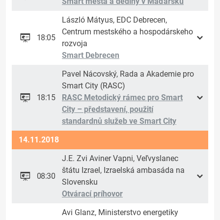
Smart mestá a dediny v Maďarsku
László Mátyus, EDC Debrecen,
Centrum mestského a hospodárskeho
18:05
rozvoja
Smart Debrecen
Pavel Nácovský, Rada a Akademie pro
Smart City (RASC)
18:15
RASC Metodický rámec pro Smart
City – představení, použití
standardnů služeb ve Smart City
14.11.2018
J.E. Zvi Aviner Vapni, Veľvyslanec
štátu Izrael, Izraelská ambasáda na
08:30
Slovensku
Otvárací príhovor
Avi Glanz, Ministerstvo energetiky