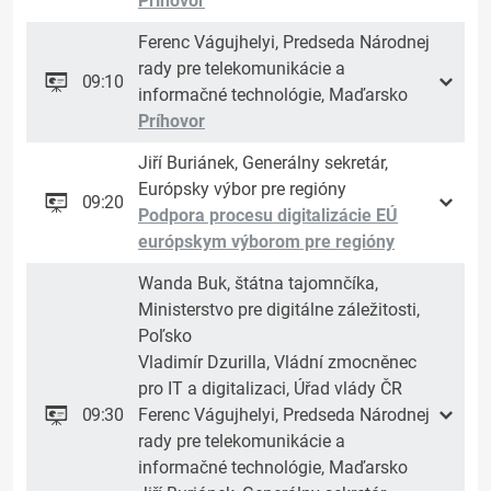
Príhovor
Ferenc Vágujhelyi, Predseda Národnej
rady pre telekomunikácie a
09:10
informačné technológie, Maďarsko
Príhovor
Jiří Buriánek, Generálny sekretár,
Európsky výbor pre regióny
09:20
Podpora procesu digitalizácie EÚ
európskym výborom pre regióny
Wanda Buk, štátna tajomnčíka,
Ministerstvo pre digitálne záležitosti,
Poľsko
Vladimír Dzurilla, Vládní zmocněnec
pro IT a digitalizaci, Úřad vlády ČR
09:30
Ferenc Vágujhelyi, Predseda Národnej
rady pre telekomunikácie a
informačné technológie, Maďarsko