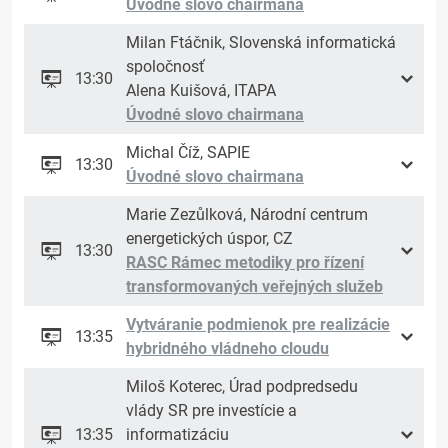
Úvodné slovo chairmana
Milan Ftáčnik, Slovenská informatická
spoločnosť
13:30
Alena Kuišová, ITAPA
Úvodné slovo chairmana
Michal Číž, SAPIE
13:30
Úvodné slovo chairmana
Marie Zezůlková, Národní centrum
energetických úspor, CZ
13:30
RASC Rámec metodiky pro řízení
transformovaných veřejných služeb
Vytváranie podmienok pre realizácie
13:35
hybridného vládneho cloudu
Miloš Koterec, Úrad podpredsedu
vlády SR pre investície a
13:35
informatizáciu