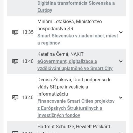
Digitálna transformácia Slovenska a
Európy
Miriam Letašiová, Ministerstvo
hospodárstva SR
13:35
Smart Slovensko v riadení obcí, miest
a regiónov
Kateřina Černá, NAKIT
13:40
eGovernment, digitalizace a
vzdělávání uplatněné ve Smart City
Denisa Žiláková, Úrad podpredsedu
vlády SR pre investície a
informatizáciu
13:40
Financovanie Smart Cities projektov
z Európskych Štrukturálnych a
Investičných fondov
Hartmut Schultze, Hewlett Packard