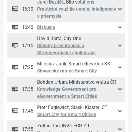
Juraj Bezděk, Blip solutions
16:30
Praktické využitie umelej inteligencie
v priemysle
16:40
Diskusia
David Bárta, City One
17:15
Důvody přeshraniční a
Středoevropské spolupráce
Miloslav Jurík, Smart cities klub SK
17:25
Slovenský rámec Smart City
Bohdan Urban, Ministerstvo vnútra ČR
17:35
Knowledge Government pro
eGovernment a Smart Cities
Piotr Fuglewicz, Slaski Klaster ICT
17:45
Smart City for Smart Citizen
Zoltán Tarr, INVITECH Zrt
17:55