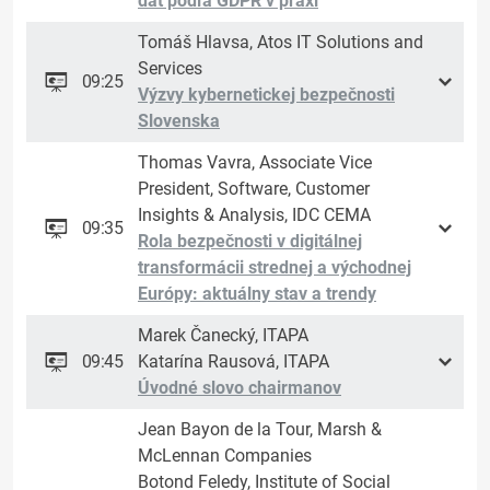
dát podľa GDPR v praxi
Tomáš Hlavsa, Atos IT Solutions and
Services
09:25
Výzvy kybernetickej bezpečnosti
Slovenska
Thomas Vavra, Associate Vice
President, Software, Customer
Insights & Analysis, IDC CEMA
09:35
Rola bezpečnosti v digitálnej
transformácii strednej a východnej
Európy: aktuálny stav a trendy
Marek Čanecký, ITAPA
09:45
Katarína Rausová, ITAPA
Úvodné slovo chairmanov
Jean Bayon de la Tour, Marsh &
McLennan Companies
Botond Feledy, Institute of Social