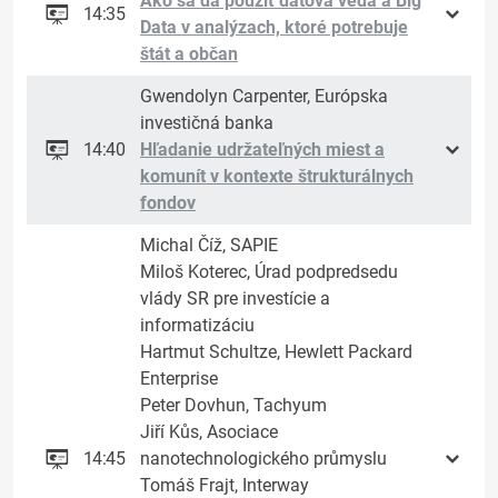
Ako sa dá použiť dátová veda a Big
14:35
Data v analýzach, ktoré potrebuje
štát a občan
Gwendolyn Carpenter, Európska
investičná banka
14:40
Hľadanie udržateľných miest a
komunít v kontexte štrukturálnych
fondov
Michal Číž, SAPIE
Miloš Koterec, Úrad podpredsedu
vlády SR pre investície a
informatizáciu
Hartmut Schultze, Hewlett Packard
Enterprise
Peter Dovhun, Tachyum
Jiří Kůs, Asociace
14:45
nanotechnologického průmyslu
Tomáš Frajt, Interway