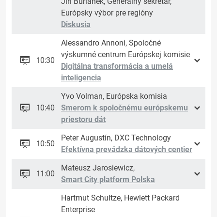
Jiří Buriánek, Generálny sekretár,
Európsky výbor pre regióny
Diskusia
Alessandro Annoni, Spoločné
výskumné centrum Európskej komisie
10:30
Digitálna transformácia a umelá
inteligencia
Yvo Volman, Európska komisia
10:40
Smerom k spoločnému európskemu
priestoru dát
Peter Augustín, DXC Technology
10:50
Efektívna prevádzka dátových centier
Mateusz Jarosiewicz,
11:00
Smart City platform Polska
Hartmut Schultze, Hewlett Packard
Enterprise