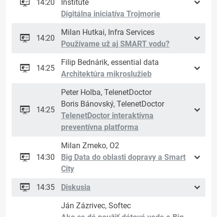
14:20
Institute
Digitálna iniciatíva Trojmorie
Milan Hutkai, Infra Services
14:20
Používame už aj SMART vodu?
Filip Bednárik, essential data
14:25
Architektúra mikroslužieb
Peter Holba, TelenetDoctor
Boris Bánovský, TelenetDoctor
14:25
TelenetDoctor interaktívna
preventívna platforma
Milan Zmeko, O2
14:30
Big Data do oblasti dopravy a Smart
City
14:35
Diskusia
Ján Zázrivec, Softec