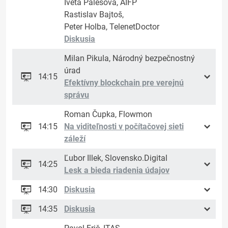
Iveta Palešová, AIFP
Rastislav Bajtoš,
Peter Holba, TelenetDoctor
Diskusia
Milan Pikula, Národný bezpečnostný
úrad
14:15
Efektívny blockchain pre verejnú
správu
Roman Čupka, Flowmon
14:15
Na viditeľnosti v počítačovej sieti
záleží
Ľubor Illek, Slovensko.Digital
14:25
Lesk a bieda riadenia údajov
14:30
Diskusia
14:35
Diskusia