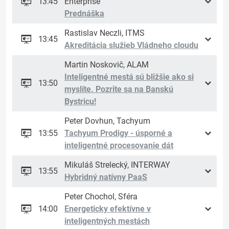
13:45
Enterprise
Prednáška
Rastislav Neczli, ITMS
13:45
Akreditácia služieb Vládneho cloudu
Martin Noskovič, ALAM
Inteligentné mestá sú bližšie ako si
13:50
myslíte. Pozrite sa na Banskú
Bystricu!
Peter Dovhun, Tachyum
13:55
Tachyum Prodigy - úsporné a
inteligentné procesovanie dát
Mikuláš Strelecký, INTERWAY
13:55
Hybridný natívny PaaS
Peter Chochol, Sféra
14:00
Energeticky efektívne v
inteligentných mestách