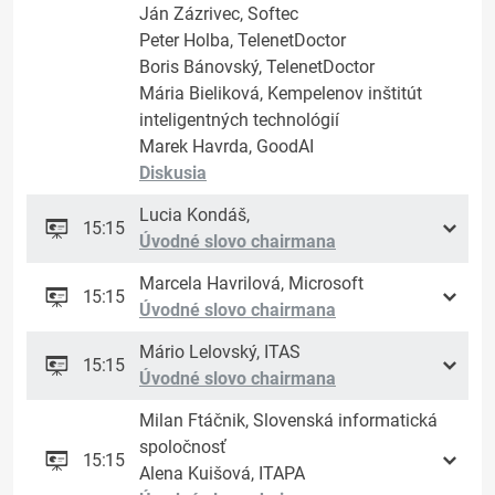
Ján Zázrivec, Softec
Peter Holba, TelenetDoctor
Boris Bánovský, TelenetDoctor
Mária Bieliková, Kempelenov inštitút
inteligentných technológií
Marek Havrda, GoodAI
Diskusia
Lucia Kondáš,
15:15
Úvodné slovo chairmana
Marcela Havrilová, Microsoft
15:15
Úvodné slovo chairmana
Mário Lelovský, ITAS
15:15
Úvodné slovo chairmana
Milan Ftáčnik, Slovenská informatická
spoločnosť
15:15
Alena Kuišová, ITAPA