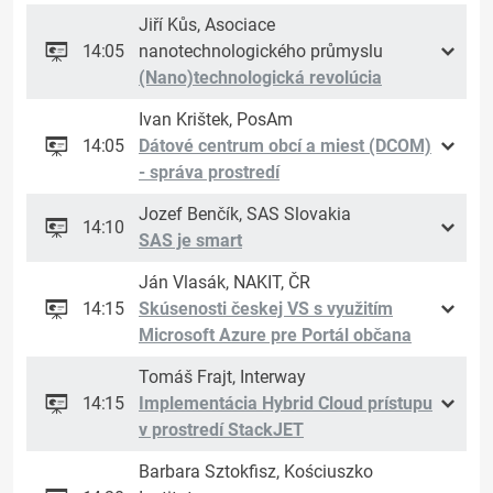
Jiří Kůs, Asociace
14:05
nanotechnologického průmyslu
(Nano)technologická revolúcia
Ivan Krištek, PosAm
14:05
Dátové centrum obcí a miest (DCOM)
- správa prostredí
Jozef Benčík, SAS Slovakia
14:10
SAS je smart
Ján Vlasák, NAKIT, ČR
14:15
Skúsenosti českej VS s využitím
Microsoft Azure pre Portál občana
Tomáš Frajt, Interway
14:15
Implementácia Hybrid Cloud prístupu
v prostredí StackJET
Barbara Sztokfisz, Kościuszko