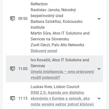
Reflection
Rastislav Janota, Národný
bezpečnostný úrad
09:50
Barbara Sztokfisz, Kościuszko
Institute
Martin Sůra, Atos IT Solutions and
Services na Slovensku
Zsolt Géczi, Palo Alto Networks
Diskusný panel
Ivo Kovačič, Atos IT Solutions and
Services
11:00
Umelá inteligencia – sme pripravení
využiť potenciál?
Luukas Ilves, Lisbon Council
DSM 2.0: Agenda pre digitálnu
11:15
ekonómiu v Európe a spôsob, ako
môže verejný sektor zohrať kľúčovú