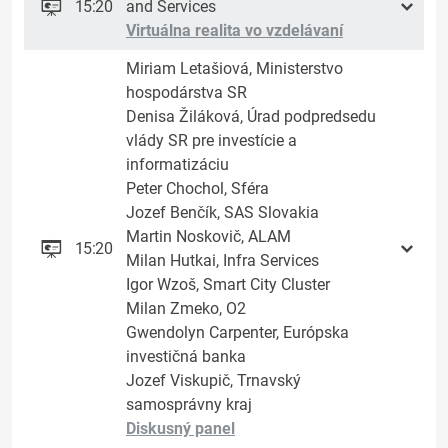
15:20
and Services
Virtuálna realita vo vzdelávaní
Miriam Letašiová, Ministerstvo
hospodárstva SR
Denisa Žiláková, Úrad podpredsedu
vlády SR pre investície a
informatizáciu
Peter Chochol, Sféra
Jozef Benčík, SAS Slovakia
Martin Noskovič, ALAM
15:20
Milan Hutkai, Infra Services
Igor Wzoš, Smart City Cluster
Milan Zmeko, O2
Gwendolyn Carpenter, Európska
investičná banka
Jozef Viskupič, Trnavský
samosprávny kraj
Diskusný panel