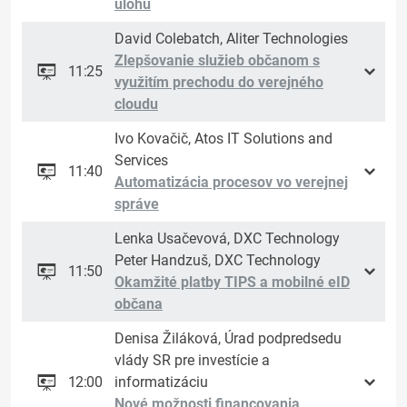
úlohu
David Colebatch, Aliter Technologies
Zlepšovanie služieb občanom s
11:25
využitím prechodu do verejného
cloudu
Ivo Kovačič, Atos IT Solutions and
Services
11:40
Automatizácia procesov vo verejnej
správe
Lenka Usačevová, DXC Technology
Peter Handzuš, DXC Technology
11:50
Okamžité platby TIPS a mobilné eID
občana
Denisa Žiláková, Úrad podpredsedu
vlády SR pre investície a
12:00
informatizáciu
Nové možnosti financovania