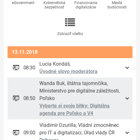
eGovernment
Kybernetická
Financovanie
Mestá
bezpečnosť
digitalizácie
budúcnosti
Zobraziť všetko
13.11.2018
Lucia Kondáš,
08:30
Úvodné slovo moderátora
Wanda Buk, štátna tajomnčíka,
Ministerstvo pre digitálne záležitosti,
08:50
Poľsko
Vyberte si svoje bitky: Digitálna
agenda pre Poľsko a V4
Vladimír Dzurilla, Vládní zmocněnec
09:00
pro IT a digitalizaci, Úřad vlády ČR