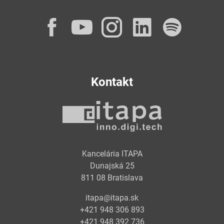
Facebook
YouTube
Instagram
LinkedI
Spot
Kontakt
Kancelária ITAPA
Dunajská 25
811 08 Bratislava
itapa@itapa.sk
+421 948 306 893
+421 948 392 736