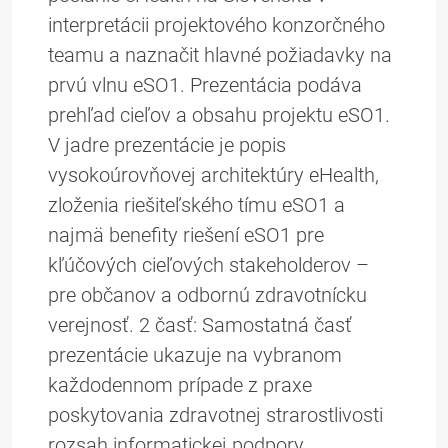
interpretácii projektového konzorčného
teamu a naznačit hlavné požiadavky na
prvú vlnu eSO1. Prezentácia podáva
prehľad cieľov a obsahu projektu eSO1.
V jadre prezentácie je popis
vysokoúrovňovej architektúry eHealth,
zloženia riešiteľského tímu eSO1 a
najmä benefity riešení eSO1 pre
kľúčových cieľových stakeholderov –
pre občanov a odbornú zdravotnícku
verejnosť. 2 časť: Samostatná časť
prezentácie ukazuje na vybranom
každodennom prípade z praxe
poskytovania zdravotnej strarostlivosti
rozsah informatickej podpory