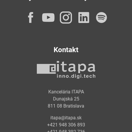
Facebook
YouTube
Instagram
LinkedI
Spot
Kontakt
Kancelária ITAPA
Dunajská 25
811 08 Bratislava
itapa@itapa.sk
+421 948 306 893
+421 948 392 736