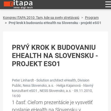
Kongres ITAPA 2010: Tam, kde sa svety stretávajú
Program
Prvý krok k budovaniu eHealth na Slovensku - projekt eSO1
PRVÝ KROK K BUDOVANIU
EHEALTH NA SLOVENSKU -
PROJEKT ESO1
Peter Linhardt - Solution architect eHealth, Division
Public, Ness Slovensko, a.s. · Helga Kajanová - hlavný
konzultant eSO1 , NESS Slovensko, a.s. ·
09.11.2010,
16:00
1 časť: Cieľom prezentácie je vysvetliť
poslanie eHealth na Slovensku v