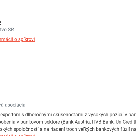
č
stvo SR
rmácií o spíkrovi
á asociácia
pertom s dlhoročnými skúsenosťami z vysokých pozícií v banko
obenia v bankovom sektore (Bank Austria, HVB Bank, UniCreditB
ských spoločností a na riadení troch veľkých bankových fúzií