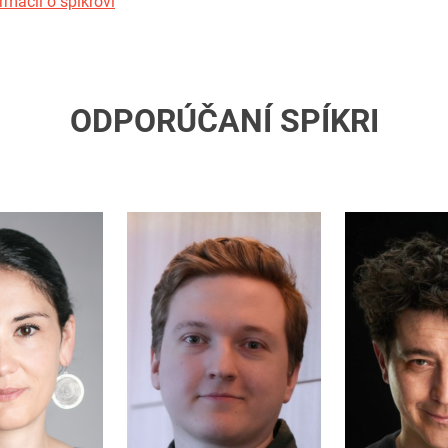
rmácií o spíkrovi
ODPORÚČANÍ SPÍKRI