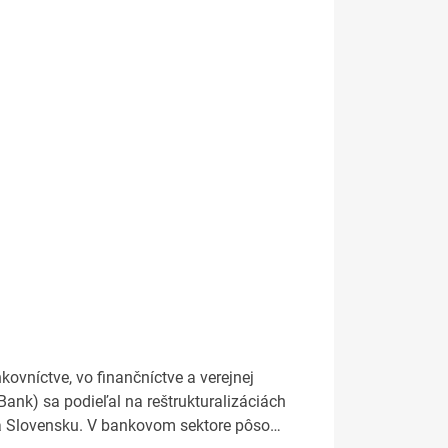
vníctve, vo finančníctve a verejnej
ank) sa podieľal na reštrukturalizáciách
 na Slovensku. V bankovom sektore pôso…