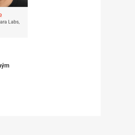
o
sara Labs,
tným