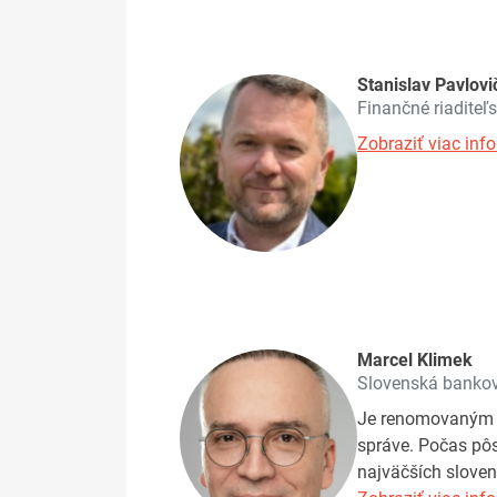
Stanislav Pavlovi
Finančné riaditeľ
Zobraziť viac info
Marcel Klimek
Slovenská bankov
Je renomovaným ex
správe. Počas pôs
najväčších sloven