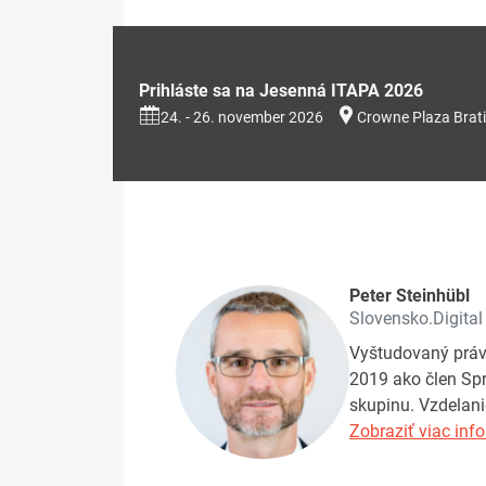
Prihláste sa na Jesenná ITAPA 2026
24. - 26. november 2026
Crowne Plaza Brati
Peter Steinhübl
Slovensko.Digital
Vyštudovaný právn
2019 ako člen Spr
skupinu. Vzdelan
Zobraziť viac info