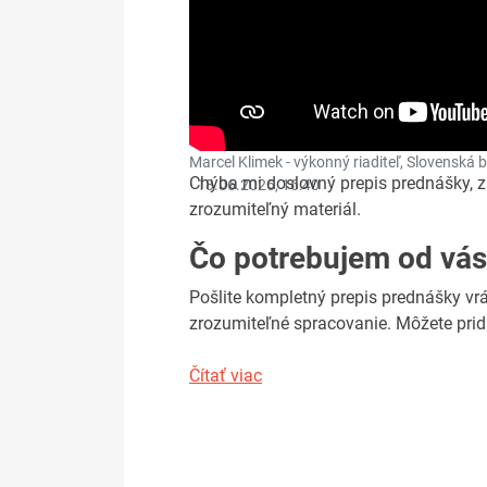
Marcel Klimek - výkonný riaditeľ, Slovenská ba
Chýba mi doslovný prepis prednášky, z 
·
18.06.2026, 16:40
zrozumiteľný materiál.
Čo potrebujem od vás
Pošlite kompletný prepis prednášky vrá
zrozumiteľné spracovanie. Môžete prida
Čítať viac