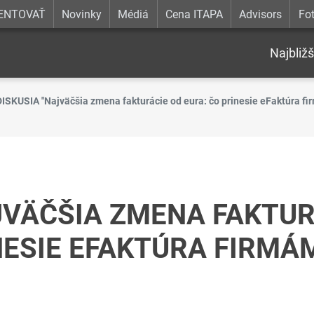
ENTOVAŤ
Novinky
Médiá
Cena ITAPA
Advisors
Fot
Najbližš
DISKUSIA "Najväčšia zmena fakturácie od eura: čo prinesie eFaktúra fi
JVÄČŠIA ZMENA FAKTUR
NESIE EFAKTÚRA FIRMÁM