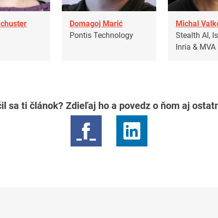
Schuster
Domagoj Marić
Michal Valk
T
Pontis Technology
Stealth AI, I
Inria & MVA
il sa ti článok? Zdieľaj ho a povedz o ňom aj osta