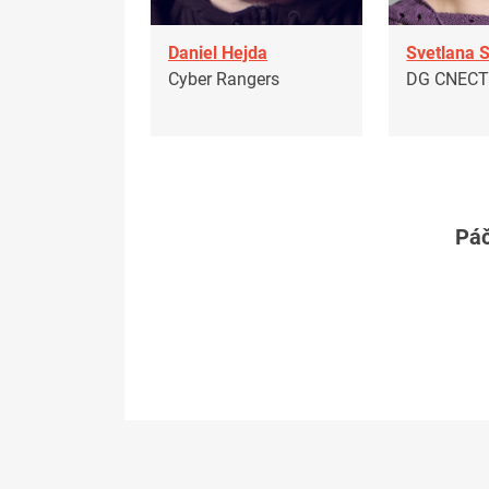
Daniel Hejda
Svetlana 
Cyber Rangers
DG CNEC
Páč