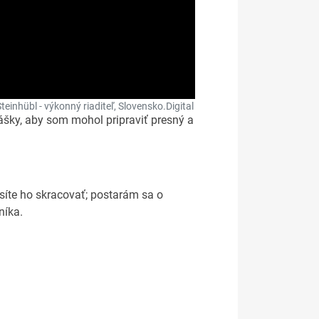
teinhübl - výkonný riaditeľ, Slovensko.Digital
ášky, aby som mohol pripraviť presný a
usíte ho skracovať; postarám sa o
níka.