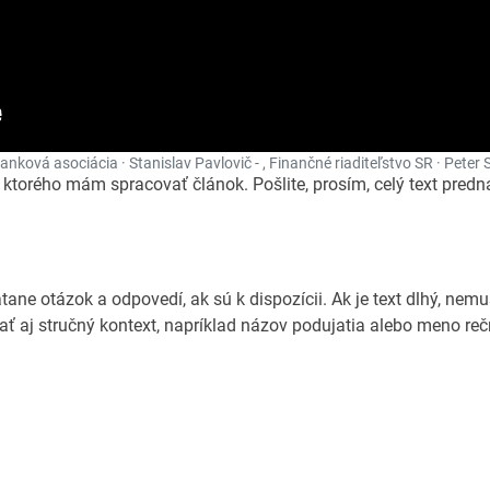
nková asociácia · Stanislav Pavlovič - , Finančné riaditeľstvo SR · Peter S
ktorého mám spracovať článok. Pošlite, prosím, celý text predn
tane otázok a odpovedí, ak sú k dispozícii. Ak je text dlhý, nem
ť aj stručný kontext, napríklad názov podujatia alebo meno reč