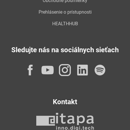
Obchodné podmienky
Prehlásenie o prístupnosti
HEALTHHUB
Sledujte nás na sociálnych sieťach
Facebook
YouTube
Instagram
LinkedI
Spot
Kontakt