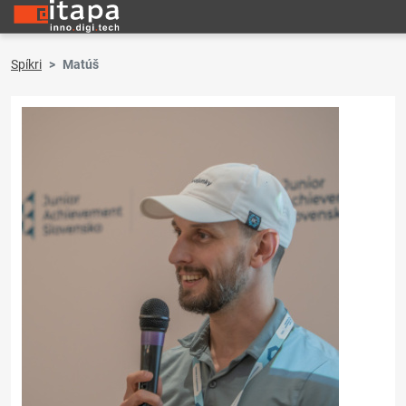
Spíkri
Matúš