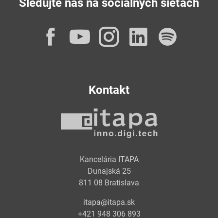
Sledujte nás na sociálnych sieťach
Facebook
YouTube
Instagram
LinkedI
Spot
Kontakt
Kancelária ITAPA
Dunajská 25
811 08 Bratislava
itapa@itapa.sk
+421 948 306 893