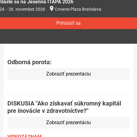
ihláste sa na Jesenná ITAPA 2026
24. - 26. november 2026
Crowne Plaza Bratislava
Prihlásiť sa
Odborná porota:
Zobraziť prezentáciu
DISKUSIA "Ako získavať súkromný kapitál
pre inovácie v zdravotníctve?"
Zobraziť prezentáciu
VIDEOZÁZNAM