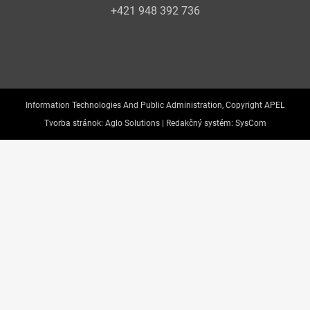
+421 948 392 736
Information Technologies And Public Administration, Copyright APEL
Tvorba stránok:
Aglo Solutions |
Redakčný systém:
SysCom