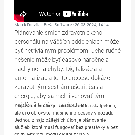
Marek Drnzík - , BeKa Software ·
26.03.2024, 14:14
Plánovanie smien zdravotníckeho
personálu na väčších oddeleniach môže
byť netriviálnym problémom. Jeho ručné
riešenie môže byť časovo náročné a
náchylné na chyby. Digitalizácia a
automatizácia tohto procesu dokáže
zdravotným sestrám ušetriť čas a
energiu, aby sa mohli venovať tým
najdôležitejším - pacientom.
Zdravotníctvo nie je len o lekároch a skalpeloch,
ale aj o obrovskej mašinérii procesov v pozadí.
Jednou z najzložitejších úloh je plánovanie
služieb, ktoré musí fungovať bez prestávky a bez
chýb. Práve tu môžu digitalizácia a