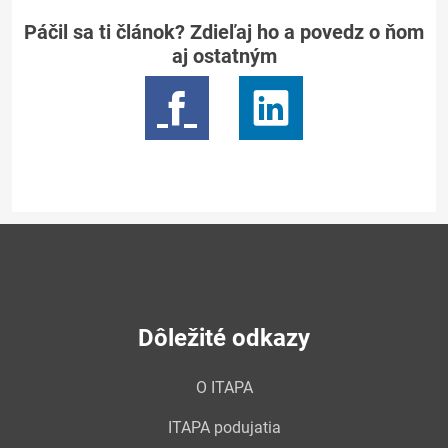
Páčil sa ti článok? Zdieľaj ho a povedz o ňom
aj ostatným
Dôležité odkazy
O ITAPA
ITAPA podujatia