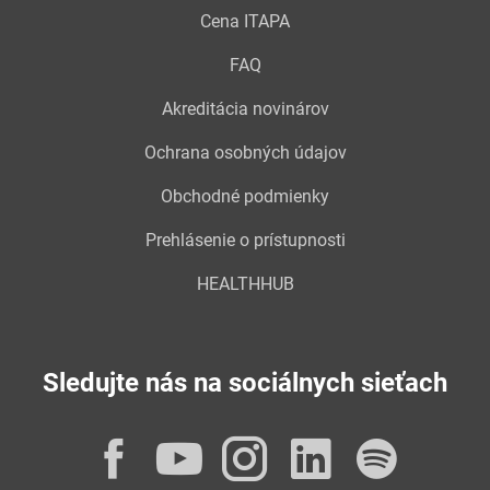
Cena ITAPA
FAQ
Akreditácia novinárov
Ochrana osobných údajov
Obchodné podmienky
Prehlásenie o prístupnosti
HEALTHHUB
Sledujte nás na sociálnych sieťach
Facebook
YouTube
Instagram
LinkedI
Spot