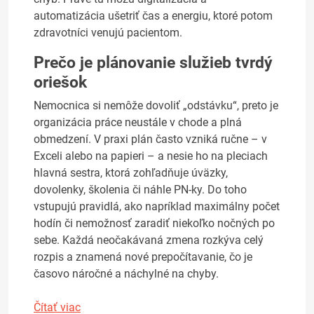
automatizácia ušetriť čas a energiu, ktoré potom
zdravotníci venujú pacientom.
Prečo je plánovanie služieb tvrdý
oriešok
Nemocnica si nemôže dovoliť „odstávku“, preto je
organizácia práce neustále v chode a plná
obmedzení. V praxi plán často vzniká ručne – v
Exceli alebo na papieri – a nesie ho na pleciach
hlavná sestra, ktorá zohľadňuje úväzky,
dovolenky, školenia či náhle PN-ky. Do toho
vstupujú pravidlá, ako napríklad maximálny počet
hodín či nemožnosť zaradiť niekoľko nočných po
sebe. Každá neočakávaná zmena rozkýva celý
rozpis a znamená nové prepočítavanie, čo je
časovo náročné a náchylné na chyby.
Čítať viac