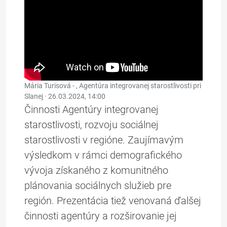
Mária Turisová - , Agentúra integrovanej starostlivosti pri
Slanej ·
26.03.2024, 14:00
Činnosti Agentúry integrovanej
starostlivosti, rozvoju sociálnej
starostlivosti v regióne. Zaujímavým
výsledkom v rámci demografického
vývoja získaného z komunitného
plánovania sociálnych služieb pre
región. Prezentácia tiež venovaná ďalšej
činnosti agentúry a rozširovanie jej