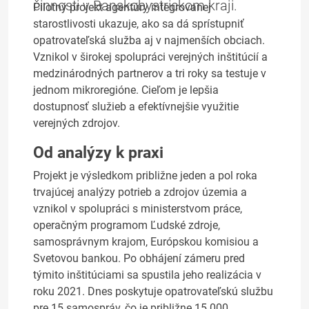
činnosti v Banskobystrickom kraji.
Pilotný projekt agentúry integrovanej
starostlivosti ukazuje, ako sa dá sprístupniť
opatrovateľská služba aj v najmenších obciach.
Vznikol v širokej spolupráci verejných inštitúcií a
medzinárodných partnerov a tri roky sa testuje v
jednom mikroregióne. Cieľom je lepšia
dostupnosť služieb a efektívnejšie využitie
verejných zdrojov.
Od analýzy k praxi
Projekt je výsledkom približne jeden a pol roka
trvajúcej analýzy potrieb a zdrojov územia a
vznikol v spolupráci s ministerstvom práce,
operačným programom Ľudské zdroje,
samosprávnym krajom, Európskou komisiou a
Svetovou bankou. Po obhájení zámeru pred
týmito inštitúciami sa spustila jeho realizácia v
roku 2021. Dnes poskytuje opatrovateľskú službu
pre 15 samospráv, čo je približne 15 000