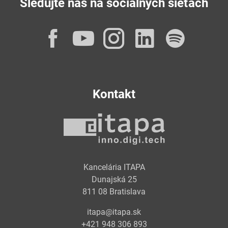
Sledujte nás na sociálnych sieťach
Facebook
YouTube
Instagram
LinkedI
Spot
Kontakt
Kancelária ITAPA
Dunajská 25
811 08 Bratislava
itapa@itapa.sk
+421 948 306 893