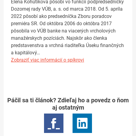
Elena Kohútiková pôsobí vo funkcií podpredsedníčky
Dozornej rady VÚB, a. s. od marca 2018. Od 5. apríla
2022 pôsobí ako predsedníčka Zboru poradcov
premiéra SR. Od októbra 2006 do októbra 2017
pôsobila vo VÚB banke na viacerých vrcholových
manažérskych pozíciách. Najskôr ako členka
predstavenstva a vrchná riaditeľka Úseku finančných
a kapitálový…
Zobraziť viac informácií o spíkrovi
Páčil sa ti článok? Zdieľaj ho a povedz o ňom
aj ostatným