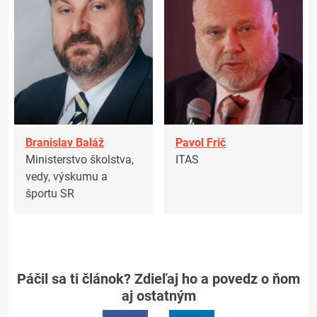
Branislav Baláž
Pavol Frič
Ministerstvo školstva,
ITAS
vedy, výskumu a
športu SR
Páčil sa ti článok? Zdieľaj ho a povedz o ňom
aj ostatným