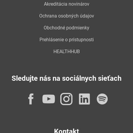
Akreditácia novinárov
Ochrana osobných údajov
Obchodné podmienky
Prehlásenie o prístupnosti
HEALTHHUB
Sledujte nás na sociálnych sieťach
Facebook
YouTube
Instagram
LinkedI
Spot
Kontakt