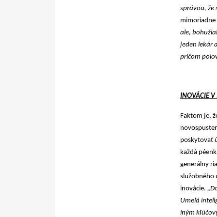
správou, že 
mimoriadne d
ale, bohužia
jeden lekár 
pričom polov
INOVÁCIE V
Faktom je, ž
novospuste
poskytovať ú
každá péenka
generálny ri
služobného ú
inovácie.
„Do
Umelá inteli
iným kľúčov