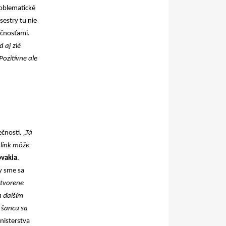
oblematické
sestry tu nie
učnosťami.
 aj zlé
ozitívne ale
ečnosti
. „Tá
 link môže
ovakia
.
y sme sa
otvorene
m ďalším
 šancu sa
nisterstva