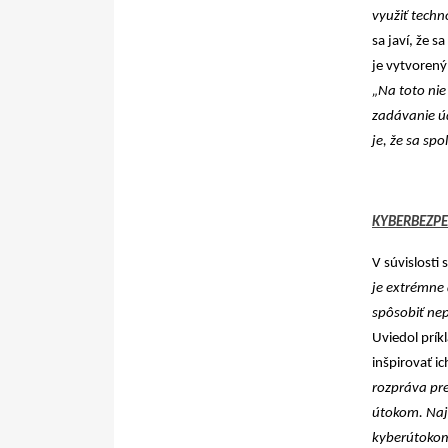
využiť techn
sa javí, že s
je vytvorený
„Na toto nie
zadávanie úd
je, že sa sp
KYBERBEZP
V súvislosti
je extrémne 
spôsobiť nep
Uviedol prík
inšpirovať i
rozpráva pre
útokom. Naj
kyberútokom