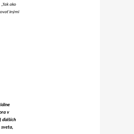
:
„Tak ako
rovať inými
iálne
ora v
j ďalších
 sveta,