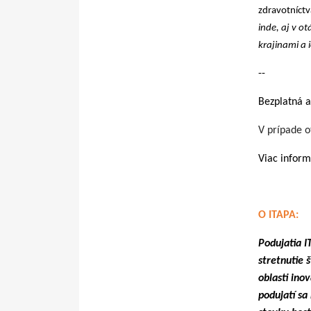
zdravotníctv
inde, aj v o
krajinami a i
--
Bezplatná a
V prípade o
Viac inform
O ITAPA:
Podujatia I
stretnutie 
oblasti ino
podujatí sa