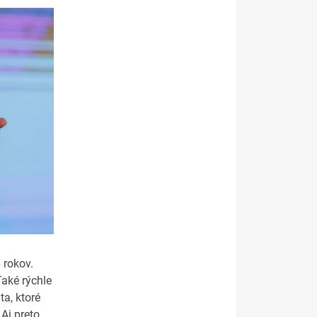
 rokov.
Také rýchle
a, ktoré
Aj preto