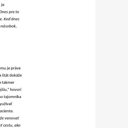
 je
Dnes pre to
ie. Keď dnes
3-násobok,
omu je práve
a štát dokáže
je takmer
šiu,“ hovorí
o tajomníka
yužívať
acienta.
ôže venovať
ť cestu, ako