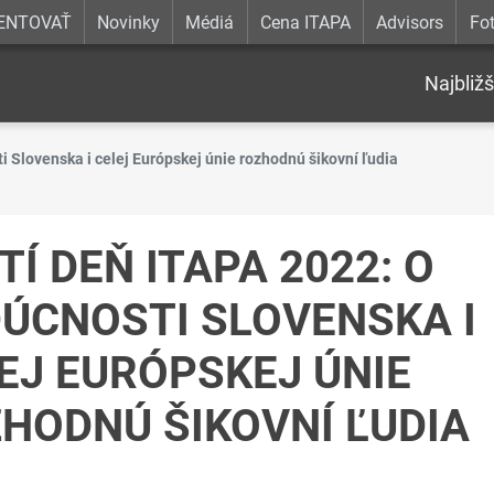
ENTOVAŤ
Novinky
Médiá
Cena ITAPA
Advisors
Fot
Najbližš
i Slovenska i celej Európskej únie rozhodnú šikovní ľudia
TÍ DEŇ ITAPA 2022: O
ÚCNOSTI SLOVENSKA I
EJ EURÓPSKEJ ÚNIE
HODNÚ ŠIKOVNÍ ĽUDIA