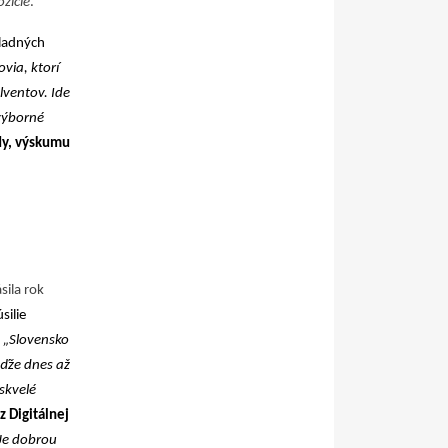
ozície
.
“
kladných
ovia, ktorí
lventov. Ide
 výborné
edy, výskumu
sila rok
silie
.
„Slovensko
eďže dnes až
skvelé
z Digitálnej
Je dobrou