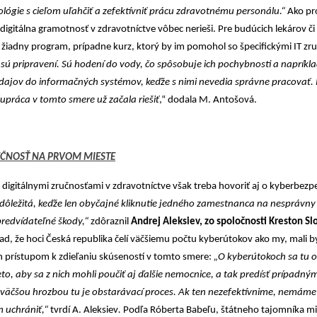
ológie s cieľom uľahčiť a zefektívniť prácu zdravotnému personálu.“
Ako pr
a digitálna gramotnosť v zdravotníctve vôbec nerieši. Pre budúcich lekárov či 
 žiadny program, prípadne kurz, ktorý by im pomohol so špecifickými IT zr
 sú pripravení. Sú hodení do vody, čo spôsobuje ich pochybnosti a napríklad
ajov do informačných systémov, keďže s nimi nevedia správne pracovať. P
olupráca v tomto smere už začala riešiť
,“ dodala M. Antošová.
EČNOSŤ NA PRVOM MIESTE
 s digitálnymi zručnosťami v zdravotníctve však treba hovoriť aj o kyberbezp
dôležitá, keďže len obyčajné kliknutie jedného zamestnanca na nesprávny
redvídateľné škody,“
zdôraznil
Andrej Aleksiev, zo spoločnosti Kreston Sl
lad, že hoci Česká republika čelí väčšiemu počtu kyberútokov ako my, mali b
ch prístupom k zdieľaniu skúseností v tomto smere:
„O kyberútokoch sa tu 
to, aby sa z nich mohli poučiť aj ďalšie nemocnice, a tak predísť prípadný
väčšou hrozbou tu je obstarávací proces. Ak ten nezefektívnime, nemáme
 uchrániť,“
tvrdí A. Aleksiev
.
Podľa Róberta Babeľu, štátneho tajomníka mi