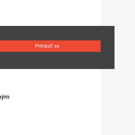
Prihlásiť sa
tným