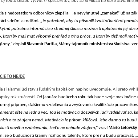
aj touto cestou vyzvať IT špecialistov, aby sa prihlásili na naše otvorené p
cia s nedostatkom odborníkov zlepšila – je nevyhnutné „zamakať“ už na zá
ráci s deťmi a rodičmi.
„Je potrebné, aby tu pôsobili kvalitní kariérni poradc
ytnú potrebné informácie o strednej škole a možnosti uplatnenia jej abso
, ktorí by mali mať výborný prehľad o trhu práce, a ktorí by tiež mali mať
firmy,“
doplnil
Slavomír Partila, štátny tajomník ministerstva školstva, v
CIE TO NEJDE
a si alarmujúci stav s ľudským kapitálom naplno uvedomuje. Aj preto vyhlá
psky rok zručností
. Od januára budúceho roku tak bude svoje maximálne ú
rnej príprave, ďalšiemu vzdelávaniu a zvyšovaniu kvalifikácie pracovníkov
zamerať ešte na jednu vec. Tou je motivácia dospelých ľudí vzdelávať sa, k
 nich o to záujem nemá. Motivácia je pritom kľúčová, lebo darmo tu budú 
blasti nového vzdelávania, keď o ne nebude záujem,“
vraví
Mário Lelovský 
m, že o budúcnosti krajiny rozhodnú talenty, ktoré pre ňu budú pracovať.
„