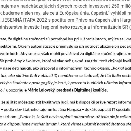
ánujeme v nadchádzajúcich štyroch rokoch investovať 250 milió
ak budeme nielen my, ale celá Európska únia, úspešní,“ vyhlásil n
i JESENNÁ ITAPA 2022 s podtitulom Právo na úspech Ján Harga
inisterstva investícií regionálneho rozvoja a informatizácie SR 
te, že digitálne zručnosti sú potrebné len pri IT špecialistoch, mýlite sa. Pre
č sektormi. Okrem automatizácie priemyslu sa ich nutnosť ukazuje pri pedag
votníkoch. Aby sme sa však mohli považovať za digitálne zručnú krajinu, m
šiť problémy v školstve, ktoré sú viac než zjavné. Na trhu totiž chýbajú kval
 by naše deti naučili, ako pracovať s informačnými technológiami.
„Pokiaľ uči
tak, ako platíme ľudí v oblasti IT, nemôžeme sa čudovať, že títo ľudia nech
šetkých študentov pedagogiky je len 1,2 percenta budúcich učiteľov informa
o,“
upozorňuje
Mário Lelovský, predseda Digitálnej koalície.
 že aj štát môže zaplatiť kvalitných ľudí, má k dispozícií práve rezort informa
ž – podľa slov štátneho tajomníka Jána Hargaša – dokáže zaplatiť IT špeciali
e s trhom:
„Tvrdenie, že štát nevie zaplatiť odborníkov, už teda nie je celko
 to a disponujeme mechanizmami, ktoré vieme uplatniť naprieč štátnou sf