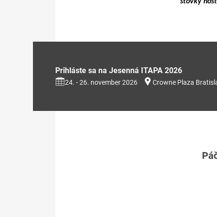
stovky hos
Prihláste sa na Jesenná ITAPA 2026
24. - 26. november 2026
Crowne Plaza Bratisl
Páč