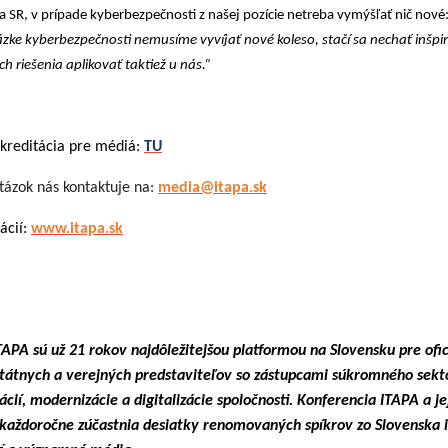
a SR, v prípade kyberbezpečnosti z našej pozície netreba vymýšľať nič nové
tázke kyberbezpečnosti nemusíme vyvíjať nové koleso, stačí sa nechať inšpi
ch riešenia aplikovať taktiež u nás.“
kreditácia pre médiá:
TU
tázok nás kontaktuje na:
media@itapa.sk
ácií:
www.itapa.sk
TAPA sú už 21 rokov najdôležitejšou platformou na Slovensku pre ofic
štátnych a verejných predstaviteľov so zástupcami súkromného sekt
vácií, modernizácie a digitalizácie spoločnosti. Konferencia ITAPA a je
 každoročne zúčastnia desiatky renomovaných spíkrov zo Slovenska i