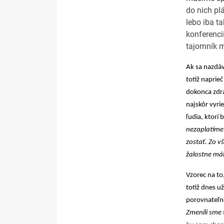
do nich pl
lebo iba t
konferenci
tajomník m
Ak sa nazdáva
totiž naprie
dokonca zdra
najskôr vyrie
ľudia, ktorí
nezaplatíme 
zostať. Zo v
žalostne mál
Vzorec na to,
totiž dnes u
porovnateľn
Zmenili sme