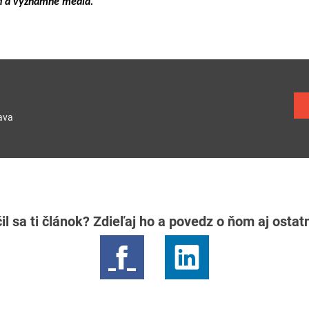
tí a významné média.
ava
il sa ti článok? Zdieľaj ho a povedz o ňom aj osta