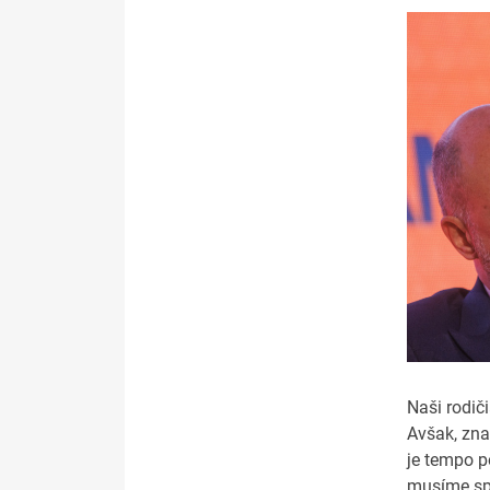
Naši rodiči
Avšak, zna
je tempo p
musíme spr