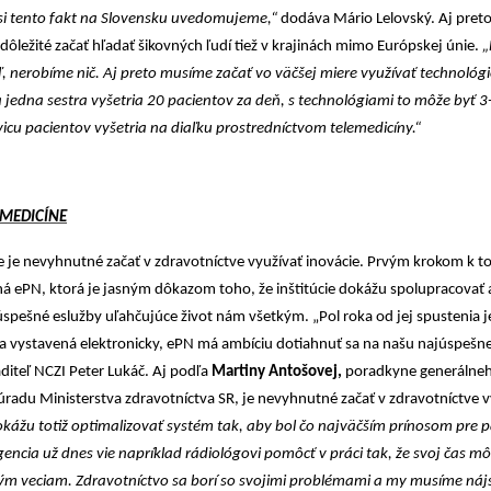
si tento fakt na Slovensku uvedomujeme,“
dodáva
Mário Lelovský. Aj preto
ôležité začať hľadať šikovných ľudí tiež v krajinách mimo Európskej únie.
„
ľ, nerobíme nič. Aj preto musíme začať vo väčšej miere využívať technológ
a jedna sestra vyšetria 20 pacientov za deň, s technológiami to môže byť 
icu pacientov vyšetria na diaľku prostredníctvom telemedicíny.“
 MEDICÍNE
e je nevyhnutné začať v zdravotníctve využívať inovácie. Prvým krokom k t
ná
ePN, ktorá je jasným dôkazom toho, že inštitúcie dokážu spolupracovať 
spešné eslužby uľahčujúce život nám všetkým. „Pol roka od jej spustenia 
 vystavená elektronicky, ePN má ambíciu dotiahnuť sa na našu najúspešnej
aditeľ NCZI Peter Lukáč.
Aj podľa
Martiny Antošovej,
poradkyne generálneh
radu Ministerstva zdravotníctva SR, je nevyhnutné začať v zdravotníctve v
kážu totiž optimalizovať systém tak, aby bol čo najväčším prínosom pre p
gencia už dnes vie napríklad rádiológovi pomôcť v práci tak, že svoj čas m
ým veciam. Zdravotníctvo sa borí so svojimi problémami a my musíme nájs