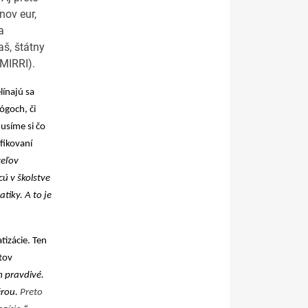
nov eur,
a
š, štátny
(MIRRI).
línajú sa
ógoch, či
usíme si čo
ifikovaní
teľov
cú v školstve
tiky. A to je
tizácie. Ten
stov
m pravdivé.
érou.
Preto