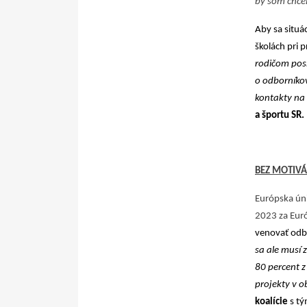
by som chcel 
Aby sa situá
školách pri p
rodičom posk
o odborníkov
kontakty na 
a športu SR.
BEZ MOTIVÁ
Európska úni
2023 za Euró
venovať odbo
sa ale musí 
80 percent z
projekty v o
koalície
s tý