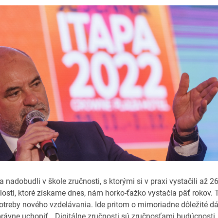
a nadobudli v škole zručnosti, s ktorými si v praxi vystačili až 26
losti, ktoré získame dnes, nám horko-ťažko vystačia päť rokov. 
otreby nového vzdelávania. Ide pritom o mimoriadne dôležité dát
ávne uchopiť. „Digitálne zručnosti sú zručnosťami budúcnosti. 