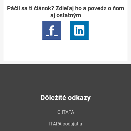
Páčil sa ti článok? Zdieľaj ho a povedz o ňom
aj ostatným
Dôležité odkazy
O ITAPA
ITAPA podujatia