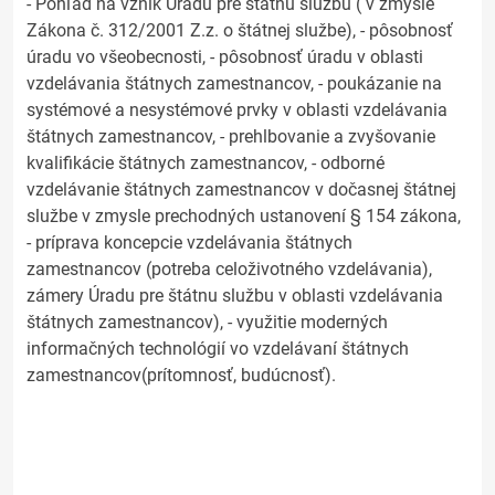
- Pohľad na vznik Úradu pre štátnu službu ( v zmysle
Zákona č. 312/2001 Z.z. o štátnej službe), - pôsobnosť
úradu vo všeobecnosti, - pôsobnosť úradu v oblasti
vzdelávania štátnych zamestnancov, - poukázanie na
systémové a nesystémové prvky v oblasti vzdelávania
štátnych zamestnancov, - prehlbovanie a zvyšovanie
kvalifikácie štátnych zamestnancov, - odborné
vzdelávanie štátnych zamestnancov v dočasnej štátnej
službe v zmysle prechodných ustanovení § 154 zákona,
- príprava koncepcie vzdelávania štátnych
zamestnancov (potreba celoživotného vzdelávania),
zámery Úradu pre štátnu službu v oblasti vzdelávania
štátnych zamestnancov), - využitie moderných
informačných technológií vo vzdelávaní štátnych
zamestnancov(prítomnosť, budúcnosť).