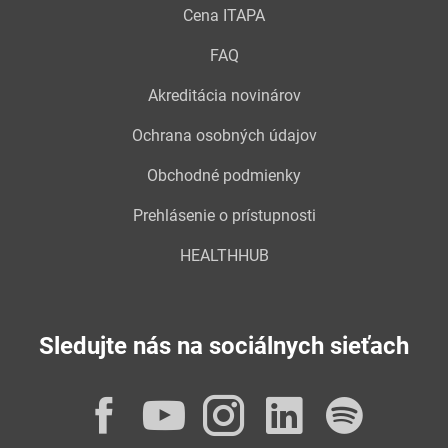
Cena ITAPA
FAQ
Akreditácia novinárov
Ochrana osobných údajov
Obchodné podmienky
Prehlásenie o prístupnosti
HEALTHHUB
Sledujte nás na sociálnych sieťach
Facebook
YouTube
Instagram
LinkedI
Spot