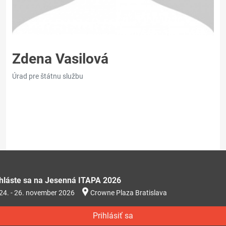
Zdena Vasilová
Úrad pre štátnu službu
ihláste sa na Jesenná ITAPA 2026
24. - 26. november 2026
Crowne Plaza Bratislava
Prihlásiť sa