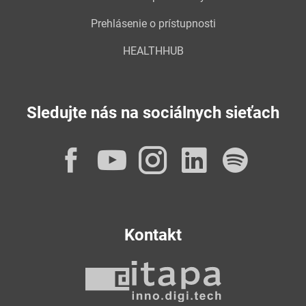
Prehlásenie o prístupnosti
HEALTHHUB
Sledujte nás na sociálnych sieťach
Facebook
YouTube
Instagram
LinkedI
Spot
Kontakt