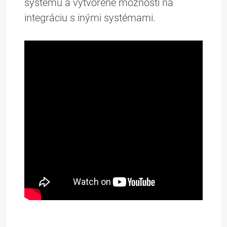
systému a vytvorené možnosti na
integráciu s inými systémami.
Prezentácia na stiahnutie (353kB)