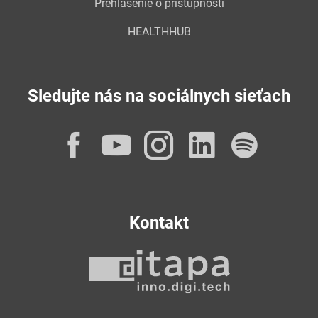
Prehlásenie o prístupnosti
HEALTHHUB
Sledujte nás na sociálnych sieťach
Facebook
YouTube
Instagram
LinkedI
Spot
Kontakt