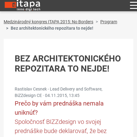
Medzinárodný kongres ITAPA 2015: No Borders
Program
Bez architektonického repozitara to nejde!
BEZ ARCHITEKTONICKÉHO
REPOZITARA TO NEJDE!
Rastislav Cesnek - Lead Delivery and Software,
BiZZdesign CE ·
04.11.2015, 13:45
Prečo by vám prednáška nemala
uniknúť?
Spoločnosť BIZZdesign vo svojej
prednáške bude deklarovať, že bez