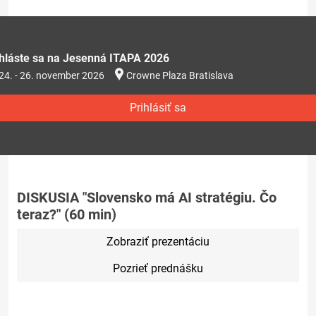
ihláste sa na Jesenná ITAPA 2026
24. - 26. november 2026
Crowne Plaza Bratislava
Prihlásiť sa
DISKUSIA "Slovensko má AI stratégiu. Čo
teraz?" (60 min)
Zobraziť prezentáciu
Pozrieť prednášku