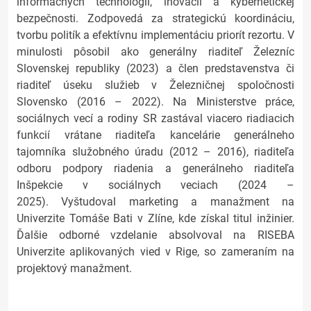
informačných technológií, inovácií a kybernetickej
bezpečnosti. Zodpovedá za strategickú koordináciu,
tvorbu politík a efektívnu implementáciu priorít rezortu. V
minulosti pôsobil ako generálny riaditeľ Železníc
Slovenskej republiky (2023) a člen predstavenstva či
riaditeľ úseku služieb v Železničnej spoločnosti
Slovensko (2016 – 2022). Na Ministerstve práce,
sociálnych vecí a rodiny SR zastával viacero riadiacich
funkcií vrátane riaditeľa kancelárie generálneho
tajomníka služobného úradu (2012 – 2016), riaditeľa
odboru podpory riadenia a generálneho riaditeľa
Inšpekcie v sociálnych veciach (2024 –
2025). Vyštudoval marketing a manažment na
Univerzite Tomáše Bati v Zlíne, kde získal titul inžinier.
Ďalšie odborné vzdelanie absolvoval na RISEBA
Univerzite aplikovaných vied v Rige, so zameraním na
projektový manažment.