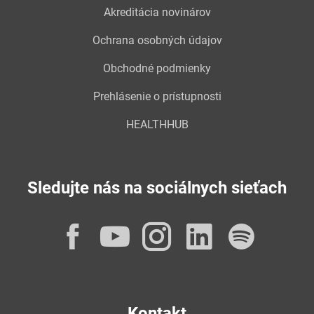
Akreditácia novinárov
Ochrana osobných údajov
Obchodné podmienky
Prehlásenie o prístupnosti
HEALTHHUB
Sledujte nás na sociálnych sieťach
Facebook
YouTube
Instagram
LinkedI
Spot
Kontakt