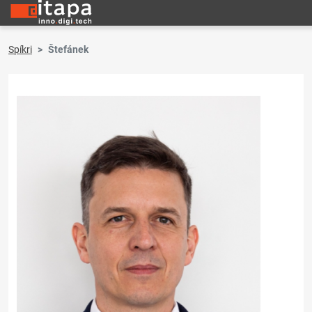
Spíkri
Štefánek