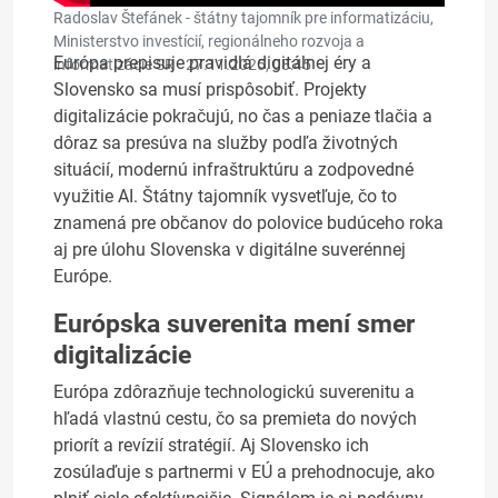
Radoslav Štefánek - štátny tajomník pre informatizáciu,
Ministerstvo investícií, regionálneho rozvoja a
Európa prepisuje pravidlá digitálnej éry a
informatizácie SR ·
27.11.2025, 08:45
Slovensko sa musí prispôsobiť. Projekty
digitalizácie pokračujú, no čas a peniaze tlačia a
dôraz sa presúva na služby podľa životných
situácií, modernú infraštruktúru a zodpovedné
využitie AI. Štátny tajomník vysvetľuje, čo to
znamená pre občanov do polovice budúceho roka
aj pre úlohu Slovenska v digitálne suverénnej
Európe.
Európska suverenita mení smer
digitalizácie
Európa zdôrazňuje technologickú suverenitu a
hľadá vlastnú cestu, čo sa premieta do nových
priorít a revízií stratégií. Aj Slovensko ich
zosúlaďuje s partnermi v EÚ a prehodnocuje, ako