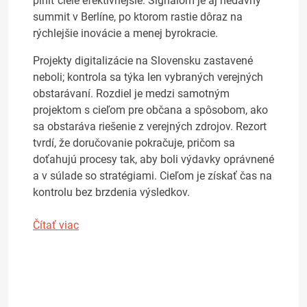
plniť ciele efektívnejšie. Signálom je aj nedávny
summit v Berlíne, po ktorom rastie dôraz na
rýchlejšie inovácie a menej byrokracie.
Projekty digitalizácie na Slovensku zastavené
neboli; kontrola sa týka len vybraných verejných
obstarávaní. Rozdiel je medzi samotným
projektom s cieľom pre občana a spôsobom, ako
sa obstaráva riešenie z verejných zdrojov. Rezort
tvrdí, že doručovanie pokračuje, pričom sa
doťahujú procesy tak, aby boli výdavky oprávnené
a v súlade so stratégiami. Cieľom je získať čas na
kontrolu bez brzdenia výsledkov.
Čítať viac