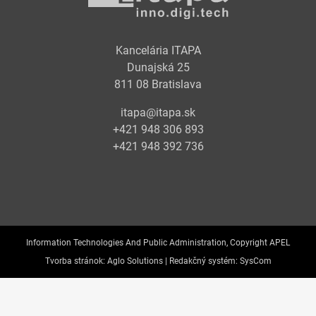
Kancelária ITAPA
Dunajská 25
811 08 Bratislava
itapa@itapa.sk
+421 948 306 893
+421 948 392 736
Information Technologies And Public Administration, Copyright APEL
Tvorba stránok:
Aglo Solutions |
Redakčný systém:
SysCom