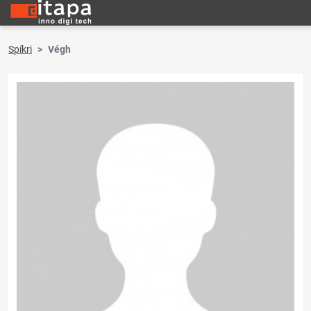
Spíkri
Végh