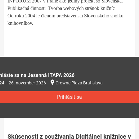
INFORUM 2007 v Prahe ako jediný projekt so Slovenska.
Publikačná činnosť: Tvorba webových stránok knižníc
Od roku 2004 je členom predstavensta Slovenského spolku
knihovníkov.
ihláste sa na Jesenná ITAPA 2026
24. - 26. november 2026
Crowne Plaza Bratislava
Prihlásiť sa
Skúsenosti z používania Digitálnej knižnice v