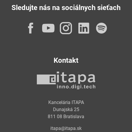
Sledujte nás na sociálnych sieťach
Facebook
YouTube
Instagram
LinkedI
Spot
Kontakt
Kancelária ITAPA
Dunajská 25
811 08 Bratislava
itapa@itapa.sk