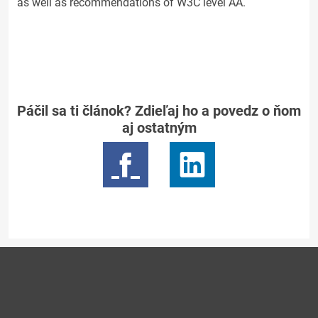
as well as recommendations of W3C level AA.
Páčil sa ti článok? Zdieľaj ho a povedz o ňom
aj ostatným