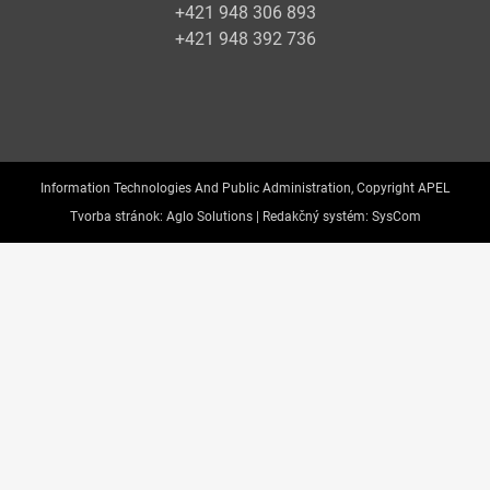
+421 948 306 893
+421 948 392 736
Information Technologies And Public Administration, Copyright APEL
Tvorba stránok:
Aglo Solutions |
Redakčný systém:
SysCom