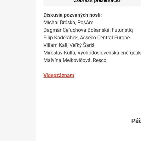
Zobraziť prezentáciu
Diskusia pozvaných hostí:
Michal Bróska, PosAm
Dagmar Ceľuchová Bošanská, Futuristiq
Filip Kadeřábek, Asseco Central Europe
Viliam Kall, Veľký Šariš
Miroslav Kulla, Východoslovenská energeti
Malvína Melkovičová, Resco
Videozáznam
Páč