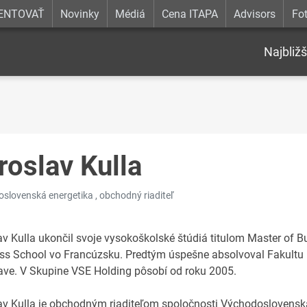
ENTOVAŤ
Novinky
Médiá
Cena ITAPA
Advisors
Fot
Najbližš
roslav Kulla
slovenská energetika , obchodný riaditeľ
av Kulla ukončil svoje vysokoškolské štúdiá titulom Master of 
ss School vo Francúzsku. Predtým úspešne absolvoval Fakult
lave. V Skupine VSE Holding pôsobí od roku 2005.
av Kulla je obchodným riaditeľom spoločnosti Východoslovensk