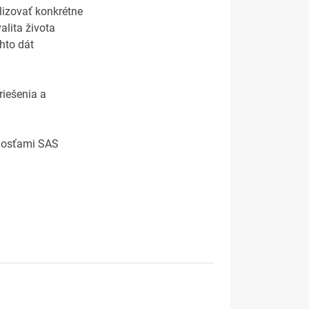
lizovať konkrétne
alita života
hto dát
riešenia a
čnosťami SAS