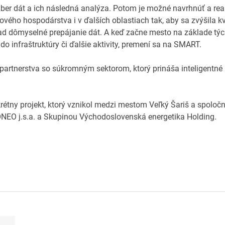
zber dát a ich následná analýza. Potom je možné navrhnúť a rea
dového hospodárstva i v ďalších oblastiach tak, aby sa zvýšila kv
ad dômyselné prepájanie dát. A keď začne mesto na základe týc
do infraštruktúry či ďalšie aktivity, premení sa na SMART.
rtnerstva so súkromným sektorom, ktorý prináša inteligentné 
rétny projekt, ktorý vznikol medzi mestom Veľký Šariš a spolo
SONEO j.s.a. a Skupinou Východoslovenská energetika Holding.