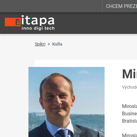
CHCEM PREZ
Spíkri
Kulla
Mi
Východo
Mirosl
Busine
Bratis
Mirosl