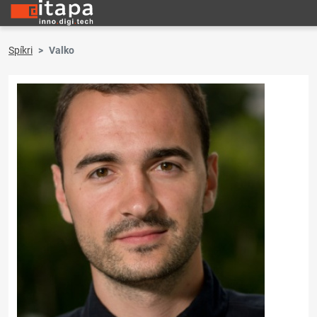
Spíkri
Valko