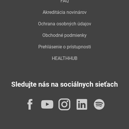
FAQ
Akreditácia novinárov
Ochrana osobných údajov
Obchodné podmienky
Prehlásenie o prístupnosti
HEALTHHUB
Sledujte nás na sociálnych sieťach
Facebook
YouTube
Instagram
LinkedI
Spot