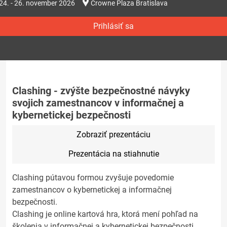
24. - 26. november 2026
Crowne Plaza Bratislava
Prihlásiť sa
Clashing - zvýšte bezpečnostné návyky
svojich zamestnancov v informačnej a
kybernetickej bezpečnosti
Zobraziť prezentáciu
Prezentácia na stiahnutie
Clashing pútavou formou zvyšuje povedomie
zamestnancov o kybernetickej a informačnej
bezpečnosti.
Clashing je online kartová hra, ktorá mení pohľad na
školenia v informačnej a kybernetickej bezpečnosti.