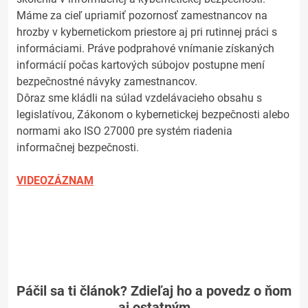
Máme za cieľ upriamiť pozornosť zamestnancov na
hrozby v kybernetickom priestore aj pri rutinnej práci s
informáciami. Práve podprahové vnímanie získaných
informácií počas kartových súbojov postupne mení
bezpečnostné návyky zamestnancov.
Dôraz sme kládli na súlad vzdelávacieho obsahu s
legislatívou, Zákonom o kybernetickej bezpečnosti alebo
normami ako ISO 27000 pre systém riadenia
informačnej bezpečnosti.
VIDEOZÁZNAM
Páčil sa ti článok? Zdieľaj ho a povedz o ňom
aj ostatným