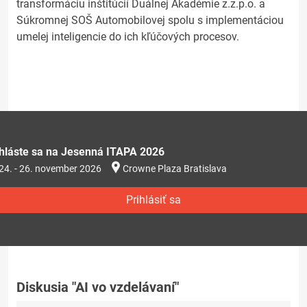
transformáciu inštitúcií Duálnej Akadémie z.z.p.o. a
Súkromnej SOŠ Automobilovej spolu s implementáciou
umelej inteligencie do ich kľúčových procesov.
ihláste sa na Jesenná ITAPA 2026
24. - 26. november 2026
Crowne Plaza Bratislava
Prihlásiť sa
Diskusia "AI vo vzdelávaní"