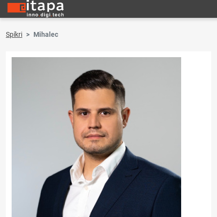
Spíkri
Mihalec