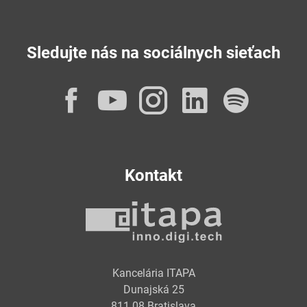
Sledujte nás na sociálnych sieťach
Facebook
YouTube
Instagram
LinkedI
Spot
Kontakt
Kancelária ITAPA
Dunajská 25
811 08 Bratislava