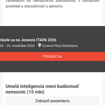
zameraním na nemocničnú starostlivosť v domácom
prostredí a starostlivosť o seniorov.
ihláste sa na Jesenná ITAPA 2026
24. - 26. november 2026
Crowne Plaza Bratislava
Prihlásiť sa
Umelá inteligencia mení budúcnosť
nemocníc (15 min)
Zobraziť prezentáciu