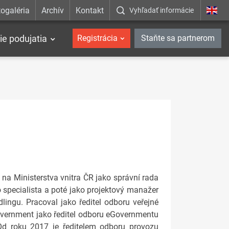
ogaléria
Archív
Kontakt
Vyhľadať informácie
ie podujatia
Registrácia
Staňte sa partnerom
 na Ministerstva vnitra ČR jako správní rada
o specialista a poté jako projektový manažer
lingu. Pracoval jako ředitel odboru veřejné
overnment jako ředitel odboru eGovernmentu
Od roku 2017 je ředitelem odboru provozu