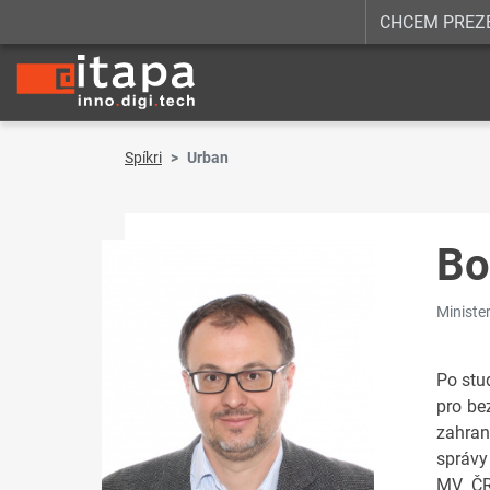
CHCEM PREZ
Spíkri
Urban
Bo
Ministe
Po stu
pro be
zahran
správy
MV ČR,