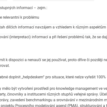
dostupných informací – zejm.:
ce relevantní k problému
vztah dílčích informací navzájem a vzhledem k různým aspektů
ání (interpretaci) informací a při řešení problémů tak, že se dají
t k dispozici a nenaučí se jej používat, proto dříve či později
rovat.
třebné doplnit „helpdeskem“ pro situace, které nelze vyřešit 100% 
mělo být vytvoření prostředí pro knowledge management ve ve
rty, činovníky a institucemi různých stupňů veřejné správy. Úče
správy, zavedení benchmarkingu a srovnávání v mezinárodním měř
ů projektu Procesního modelování agend (PMA), strukturování a t