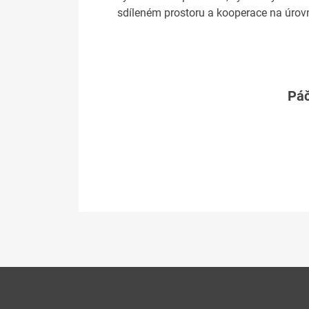
sdíleném prostoru a kooperace na úrov
Páč