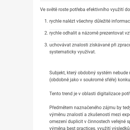
Ve světě roste potřeba efektivního využití 
rychle nalézt všechny důležité informa
rychle odhalit a názorně prezentovat 
uchovávat znalosti získávané při zpracov
systematicky využívat.
Subjekt, který obdobný systém nebude mí
(obdobně jako v soukromé sféře) konku
Tento trend je v oblasti digitalizace po
Předmětem naznačeného zájmu by tedy 
výměnu znalostí a zkušeností mezi expe
omezení duplicit v činnostech veřejné 
výměna best practices, využití výsledk