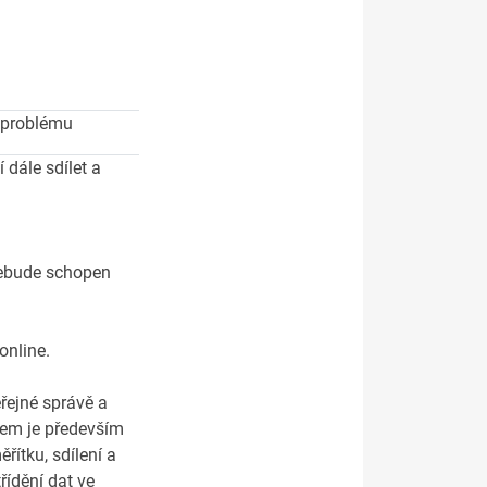
m problému
 dále sdílet a
 nebude schopen
online.
řejné správě a
lem je především
ítku, sdílení a
řídění dat ve