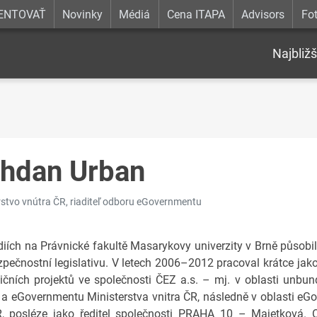
ENTOVAŤ
Novinky
Médiá
Cena ITAPA
Advisors
Fot
Najbližš
hdan Urban
rstvo vnútra ČR, riaditeľ odboru eGovernmentu
diích na Právnické fakultě Masarykovy univerzity v Brně působil
zpečnostní legislativu. V letech 2006–2012 pracoval krátce jak
ičních projektů ve společnosti ČEZ a.s. – mj. v oblasti unbund
 a eGovernmentu Ministerstva vnitra ČR, následně v oblasti eG
 posléze jako ředitel společnosti PRAHA 10 – Majetková. 