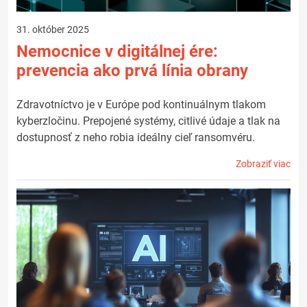
31. október 2025
Nemocnice v digitálnej ére:
prevencia ako prvá línia obrany
Zdravotníctvo je v Európe pod kontinuálnym tlakom
kyberzločinu. Prepojené systémy, citlivé údaje a tlak na
dostupnosť z neho robia ideálny cieľ ransomvéru.
Zobraziť viac