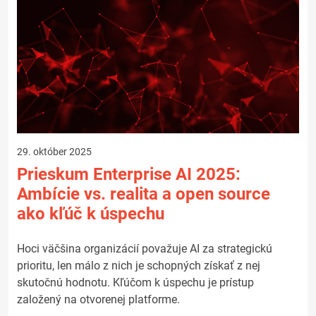
29. október 2025
Prieskum Enterprise AI 2025:
Ambície vs. realita a open source
ako kľúč k úspechu
Hoci väčšina organizácií považuje AI za strategickú
prioritu, len málo z nich je schopných získať z nej
skutočnú hodnotu. Kľúčom k úspechu je prístup
založený na otvorenej platforme.