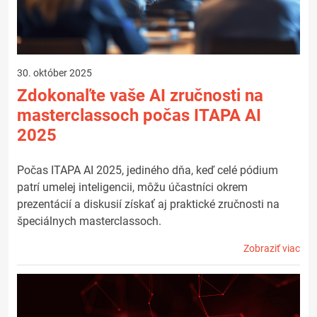
30. október 2025
Zdokonaľte vaše AI zručnosti na
masterclassoch počas ITAPA AI
2025
Počas ITAPA AI 2025, jediného dňa, keď celé pódium
patrí umelej inteligencii, môžu účastníci okrem
prezentácií a diskusií získať aj praktické zručnosti na
špeciálnych masterclassoch.
Zobraziť viac