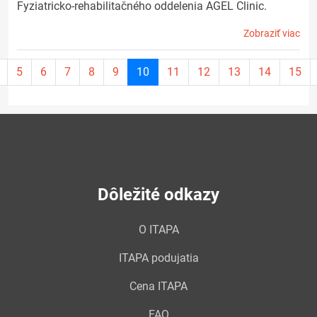
Fyziatricko-rehabilitačného oddelenia AGEL Clinic.
Zobraziť viac
Aktuálna
5
6
7
8
9
10
11
12
13
14
15
stránka
10
Dôležité odkazy
O ITAPA
ITAPA podujatia
Cena ITAPA
FAQ