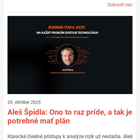
Zobraziť viac
29. október 2025
Aleš Špidla: Ono to raz príde, a tak je
potrebné mať plán
Klasické číselné prístupy k analýze rizík už nestačia. Aleš