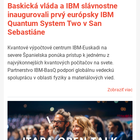
Baskická vláda a IBM slávnostne
inaugurovali prvý európsky IBM
Quantum System Two v San
Sebastiáne
Kvantové výpočtové centrum IBM-Euskadi na
severe Španielska ponúka prístup k jednému z
najvýkonnejších kvantových počítačov na svete.
Partnerstvo IBM-BasQ podporí globálnu vedeckú
spoluprácu v oblasti fyziky a materiálových vied.
Zobraziť viac