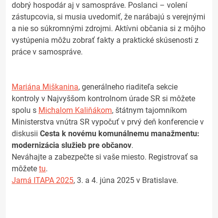
dobrý hospodár aj v samospráve. Poslanci – volení
zástupcovia, si musia uvedomiť, že narábajú s verejnými
a nie so súkromnými zdrojmi. Aktívni občania si z môjho
vystúpenia môžu zobrať fakty a praktické skúsenosti z
práce v samospráve.
Mariána Miškanina
, generálneho riaditeľa sekcie
kontroly v Najvyššom kontrolnom úrade SR si môžete
spolu s
Michalom Kaliňákom
, štátnym tajomníkom
Ministerstva vnútra SR vypočuť v prvý deň konferencie v
diskusii
Cesta k novému komunálnemu manažmentu:
modernizácia služieb pre občanov
.
Neváhajte a zabezpečte si vaše miesto. Registrovať sa
môžete
tu
.
Jarná ITAPA 2025
, 3. a 4. júna 2025 v Bratislave.