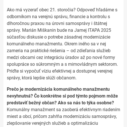
Ako má vyzerať obec 21. storočia? Odpoveď hľadáme s
odborníkom na verejnú správu, financie a kontrolu s
dlhoročnou praxou na úrovni samosprávy i štátnej
správy. Marián Miškanin bude na Jarnej ITAPA 2025
súčasťou diskusie o potrebe zásadnej modernizácie
komunálneho manažmentu. Okrem iného sa v nej
zameria na praktické riešenia – od zdieľania služieb
medzi obcami cez integráciu úradov až po nové formy
spolupráce so súkromným a s mimovládnym sektorom.
Príďte si vypočuť víziu efektívnej a dostupnej verejnej
správy, ktorá lepšie slúži občanom.
Prečo je modernizácia komunálneho manažmentu
nevyhnutná? Čo konkrétne si pod týmto pojmom môže
predstaviť bežný občan? Ako sa nás to týka osobne?
Komunálny manažment sa zaoberá efektívnym riadením
miest a obcí, pričom zahŕňa modernizáciu samosprávy,
zlepšovanie verejných služieb a optimalizáciu