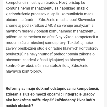
kompetencií miestnych úradov. Nový prístup ku
komunálnemu manažmentu sa napríklad snaží o
zjednodušenie procesov a lepšiu komunikáciu medzi
občanmi a úradmi. Združenie miest a obcí Slovenska
známe aj pod skratkou ZMOS sa venuje analýzam a
návrhom riešení v oblasti komunálneho manažmentu,
pričom sa zameriava na efektívny výkon kompetencií a
modernizáciu miestnej samosprávy. Taktiež aj naše
závery predbežnej štúdie ohľadne hlavných kontrolórov
poukazujú na nevyhnutnosť prehodnotenia zákona o
obecnom zriadení v časti týkajúcej sa hlavných
kontrolórov obcí, s čím sa stotožnilo aj Združenie
hlavných kontrolórov.
Reformy sa majú dotknúť odstupňovania kompetencií,
zdieľania služieb medzi obcami či integrácie úradov –
ako konkrétne môžu zlepšiť každodenný život ľudí v
našich obciach?