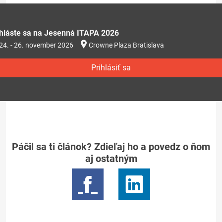
ihláste sa na Jesenná ITAPA 2026
24. - 26. november 2026
Crowne Plaza Bratislava
Prihlásiť sa
Páčil sa ti článok? Zdieľaj ho a povedz o ňom
aj ostatným