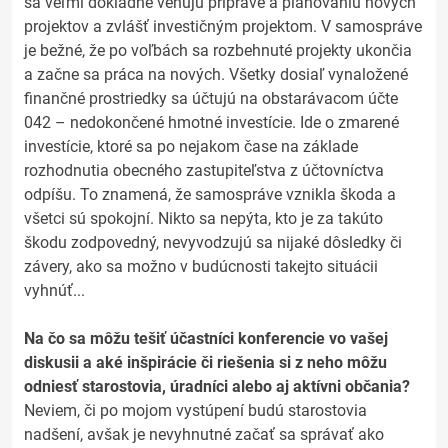
sa veľmi dôkladne venujú príprave a plánovaniu nových
projektov a zvlášť investičným projektom. V samospráve
je bežné, že po voľbách sa rozbehnuté projekty ukončia
a začne sa práca na nových. Všetky dosiaľ vynaložené
finančné prostriedky sa účtujú na obstarávacom účte
042 – nedokončené hmotné investície. Ide o zmarené
investície, ktoré sa po nejakom čase na základe
rozhodnutia obecného zastupiteľstva z účtovníctva
odpíšu. To znamená, že samospráve vznikla škoda a
všetci sú spokojní. Nikto sa nepýta, kto je za takúto
škodu zodpovedný, nevyvodzujú sa nijaké dôsledky či
závery, ako sa možno v budúcnosti takejto situácii
vyhnúť...
Na čo sa môžu tešiť účastníci konferencie vo vašej
diskusii a aké inšpirácie či riešenia si z neho môžu
odniesť starostovia, úradníci alebo aj aktívni občania?
Neviem, či po mojom vystúpení budú starostovia
nadšení, avšak je nevyhnutné začať sa správať ako