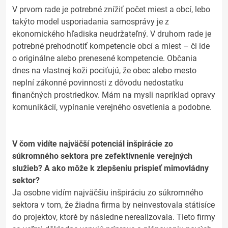
V prvom rade je potrebné znížiť počet miest a obcí, lebo
takýto model usporiadania samosprávy je z
ekonomického hľadiska neudržateľný. V druhom rade je
potrebné prehodnotiť kompetencie obcí a miest – či ide
o originálne alebo prenesené kompetencie. Občania
dnes na vlastnej koži pociťujú, že obec alebo mesto
neplní zákonné povinnosti z dôvodu nedostatku
finančných prostriedkov. Mám na mysli napríklad opravy
komunikácií, vypínanie verejného osvetlenia a podobne.
V čom vidíte najväčší potenciál inšpirácie zo
súkromného sektora pre zefektívnenie verejných
služieb? A ako môže k zlepšeniu prispieť mimovládny
sektor?
Ja osobne vidím najväčšiu inšpiráciu zo súkromného
sektora v tom, že žiadna firma by neinvestovala státisíce
do projektov, ktoré by následne nerealizovala. Tieto firmy