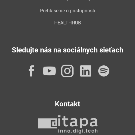
Prehlásenie o prístupnosti
HEALTHHUB
Sledujte nás na sociálnych sieťach
Facebook
YouTube
Instagram
LinkedI
Spot
Kontakt