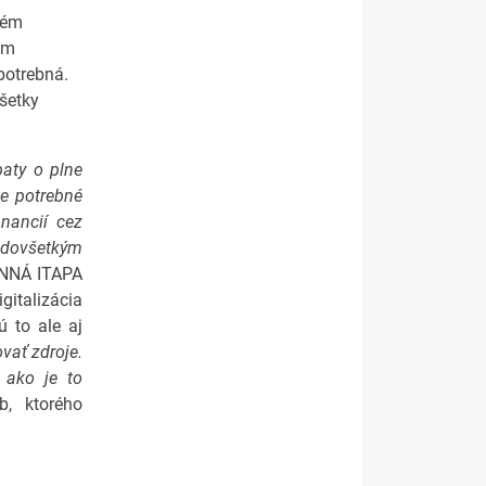
tém
ym
potrebná.
všetky
aty o plne
Je potrebné
nancií cez
redovšetkým
SENNÁ ITAPA
talizácia
ú to ale aj
vať zdroje.
ako je to
b, ktorého