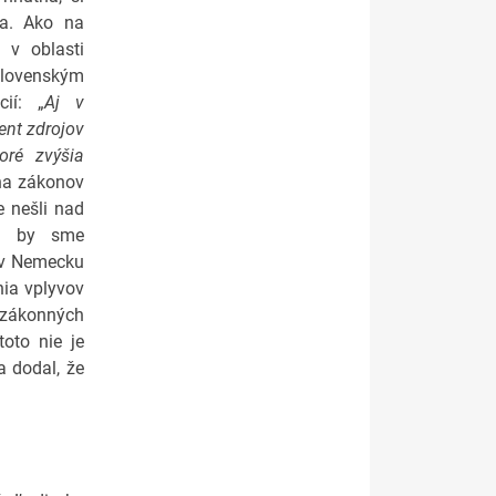
va. Ako na
v oblasti
 slovenským
ií: „
Aj v
ent zdrojov
oré zvýšia
ena zákonov
e nešli nad
li by sme
 v Nemecku
nia vplyvov
o zákonných
toto nie je
a dodal, že