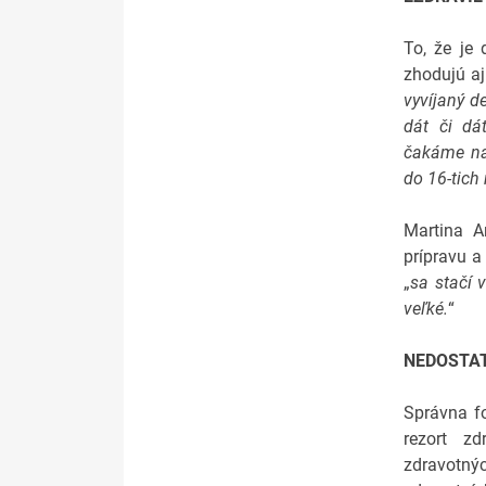
To, že je 
zhodujú aj 
vyvíjaný d
dát či dá
čakáme na 
do 16-tich
Martina A
prípravu a
„
sa stačí 
veľké.
“
NEDOSTAT
Správna fo
rezort zd
zdravotnýc