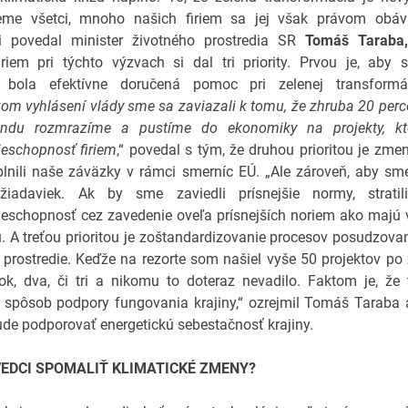
me všetci, mnoho našich firiem sa jej však právom obá
ii povedal minister životného prostredia SR
Tomáš Taraba,
riem pri týchto výzvach si dal tri priority. Prvou je, aby
bola efektívne doručená pomoc pri zelenej transformác
m vyhlásení vlády sme sa zaviazali k tomu, že zhruba 20 perc
ondu rozmrazíme a pustíme do ekonomiky na projekty, kt
eschopnosť firiem
,“ povedal s tým, že druhou prioritou je zm
plnili naše záväzky v rámci smerníc EÚ. „Ale zároveň, aby sm
žiadaviek. Ak by sme zaviedli prísnejšie normy, strati
ieschopnosť cez zavedenie oveľa prísnejších noriem ako majú
. A treťou prioritou je zoštandardizovanie procesov posudzova
 prostredie. Keďže na rezorte som našiel vyše 50 projektov p
ok, dva, či tri a nikomu to doteraz nevadilo. Faktom je, že 
 spôsob podpory fungovania krajiny,“ ozrejmil Tomáš Taraba 
de podporovať energetickú sebestačnosť krajiny.
EDCI SPOMALIŤ KLIMATICKÉ ZMENY?