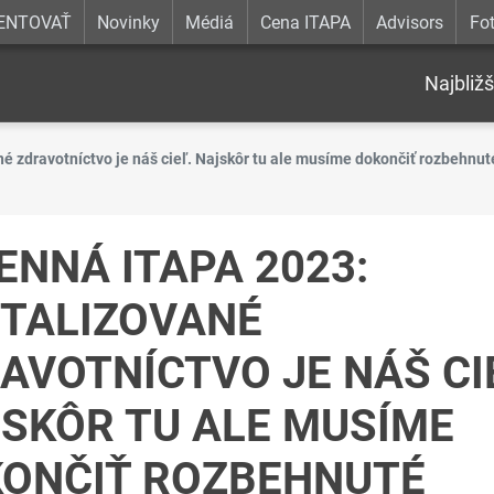
ENTOVAŤ
Novinky
Médiá
Cena ITAPA
Advisors
Fot
Najbližš
é zdravotníctvo je náš cieľ. Najskôr tu ale musíme dokončiť rozbehnut
ENNÁ ITAPA 2023:
ITALIZOVANÉ
AVOTNÍCTVO JE NÁŠ CI
SKÔR TU ALE MUSÍME
ONČIŤ ROZBEHNUTÉ