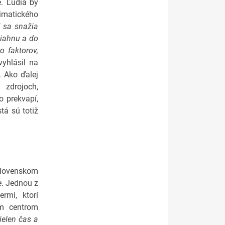
é. Ľudia by
limatického
 sa snažia
siahnu a do
o faktorov,
yhlásil na
. Ako ďalej
 zdrojoch,
o prekvapí,
tá sú totiž
slovenskom
e. Jednou z
rmi, ktorí
im centrom
ielen čas a