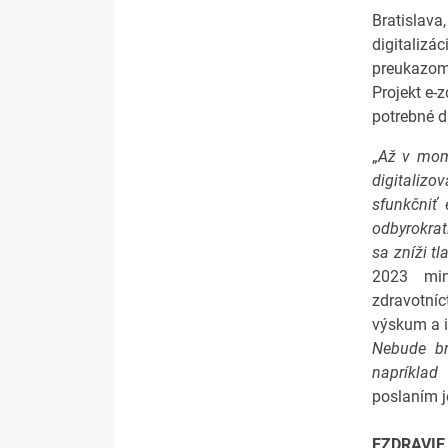
Bratislava
digitalizá
preukazom
Projekt e-
potrebné d
„
Až v mom
digitalizo
sfunkčniť
odbyrokrat
sa zníži t
2023 min
zdravotníc
výskum a i
Nebude b
napríklad
poslaním j
EZDRAVIE