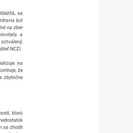
ôležitá, sa
zdravia bol
ľné na zber
toviteľa a
 schválený,
diteľ NCZI.
alizuje na
ontruje, že
 a zbytočne
ostí, ktorú
nedostatok
m sa zhodli