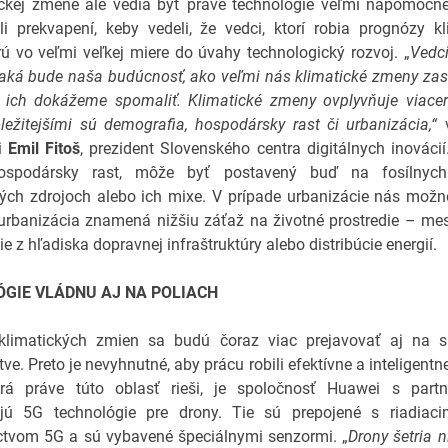
ickej zmene ale vedia byť práve technológie veľmi nápomocn
 prekvapení, keby vedeli, že vedci, ktorí robia prognózy k
rú vo veľmi veľkej miere do úvahy technologický rozvoj. „
Vedci
 aká bude naša budúcnosť, ako veľmi nás klimatické zmeny za
 ich dokážeme spomaliť. Klimatické zmeny ovplyvňuje viacer
ležitejšími sú demografia, hospodársky rast či urbanizácia,“
v
ii
Emil Fitoš
, prezident Slovenského centra digitálnych inovácií
hospodársky rast, môže byť postavený buď na fosílnych
ých zdrojoch alebo ich mixe. V prípade urbanizácie nás možn
urbanizácia znamená nižšiu záťaž na životné prostredie – mes
ie z hľadiska dopravnej infraštruktúry alebo distribúcie energií.
GIE VLÁDNU AJ NA POLIACH
klimatických zmien sa budú čoraz viac prejavovať aj na 
ve. Preto je nevyhnutné, aby prácu robili efektívne a inteligentn
torá práve túto oblasť rieši, je spoločnosť Huawei s partne
jú 5G technológie pre drony. Tie sú prepojené s riadiac
ctvom 5G a sú vybavené špeciálnymi senzormi. „
Drony šetria n