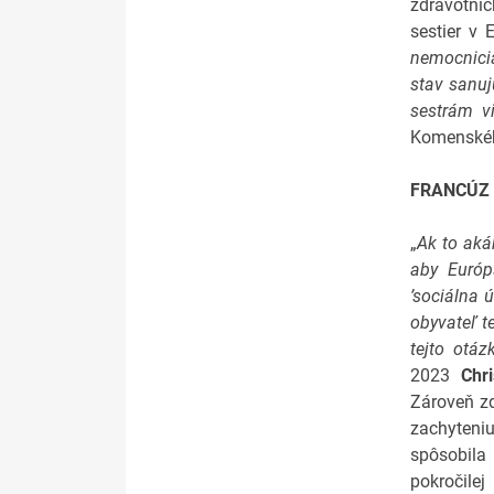
zdravotní
sestier v 
nemocnicia
stav sanuj
sestrám v
Komenského
FRANCÚZ 
„
Ak to aká
aby Európ
’sociálna 
obyvateľ t
tejto otáz
2023
Chri
Zároveň zd
zachyteni
spôsobila
pokročilej