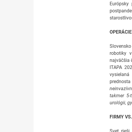
Európsky 
postpande
starostliv
OPERÁCI
Slovensko
robotiky 
najväčšia
ITAPA 202
vysielaná
prednosta 
neinvazív
takmer 5-t
urológii, g
FIRMY VS
Svet rieši