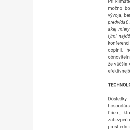
Pri klimat
možno boli
vývoja, be
predvídať,
akej miery
tými najdô
konferenc
doplnil, 
obnoviteľn
že väčšia 
efektívnejš
TECHNOLÓ
Dôsledky 
hospodárst
firiem, k
zabezpeču
prostrední