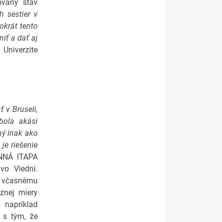
ovaný stav
h sestier v
okrát tento
iť a dať aj
 Univerzite
 v Bruseli,
bola akási
ný inak ako
je riešenie
ENNÁ ITAPA
vo Viedni.
 k včasnému
znej miery
 napríklad
l s tým, že