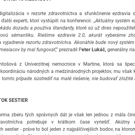
digitalizácia v rezorte zdravotníctva a sfunkčnenie ezdravia d
ďalší experti, ktorí vystúpili na konferencii. „
Aktuálny systém e
ekádu dozadu a používa štandardy, ktoré sú už dnes nepoužite
tovú sémantiku. Riešime ezdravie 2.0, akurát vyberáme zho
vyjadrenie rezortu zdravotníctva. Akonáhle bude nový systém
 mesiacov by mal fungovať
,” prezradil P
eter Lukáč,
generálny ria
ntošová z Univerzitnej nemocnice v Martine, ktorá sa špeci
 koordináciu národných a medzinárodných projektov, mu však k
v tomto prípade sústrediť na malé riešenie, nie budovať zložité
OK SESTIER
rma zberu tých správnych dát je však len jednou z mála činn
ravotníctva potrebuje v krátkom čase vyriešiť. Akútny 
h sestier - práve to bol jeden z najpálčivejších bodov, na ktoro