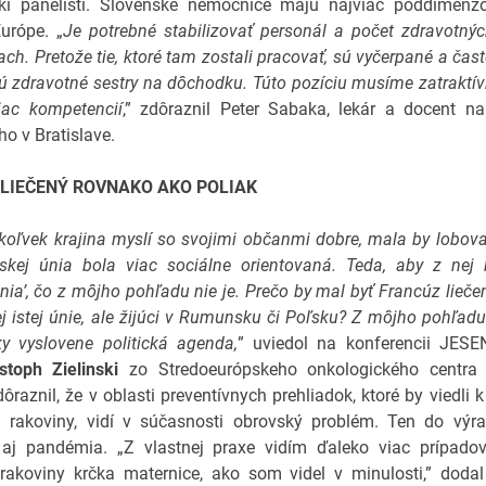
cki panelisti. Slovenské nemocnice majú najviac poddimenz
Európe. „
Je potrebné stabilizovať personál a počet zdravotnýc
ch. Pretože tie, ktoré tam zostali pracovať, sú vyčerpané a čast
ú zdravotné sestry na dôchodku. Túto pozíciu musíme zatraktívn
iac kompetencií
,” zdôraznil Peter Sabaka, lekár a docent na
 v Bratislave.
LIEČENÝ ROVNAKO AKO POLIAK
koľvek krajina myslí so svojimi občanmi dobre, mala by lobovať
skej únia bola viac sociálne orientovaná. Teda, aby z nej 
únia’, čo z môjho pohľadu nie je. Prečo by mal byť Francúz lieče
ej istej únie, ale žijúci v Rumunsku či Poľsku? Z môjho pohľadu 
ky vyslovene politická agenda,
” uviedol na konferencii JES
stoph Zielinski
zo Stredoeurópskeho onkologického centra 
ôraznil, že v oblasti preventívnych prehliadok, ktoré by viedli
u rakoviny, vidí v súčasnosti obrovský problém. Ten do výra
 aj pandémia. „Z vlastnej praxe vidím ďaleko viac prípadov
 rakoviny krčka maternice, ako som videl v minulosti,” doda