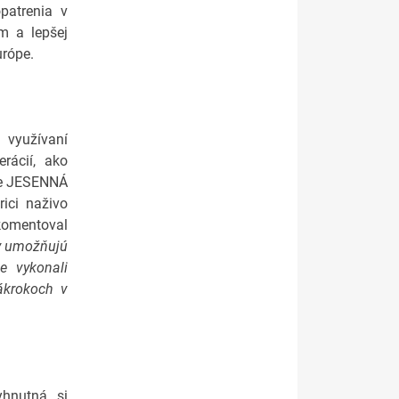
patrenia v
m a lepšej
urópe.
 využívaní
rácií, ako
ie JESENNÁ
ici naživo
komentoval
y umožňujú
e vykonali
zákrokoch v
yhnutná, si