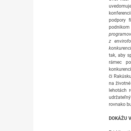
uvedomuje
konferenc
podpory fi
podnikom 
programovo
z envirof
konkurenci
tak, aby s
rámec po
konkurenc
či Rakúsku
na životné
lehotách r
udržateľný
rovnako bu
DOKÁŽU V