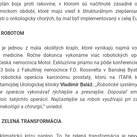
plán boja proti rakovine, v ktorom sú načrtnuté zásadné o
mickom období, ktoré majú viesť k štrukturálnym zlepšenia
osti o onkologicky chorých, by mal byť implementovaný v celej E
E ROBOTOM
 je jednou z mála okolitých krajín, ktoré vynikajú najmä vo
v medicíne. Ročne dokonca vykonáme viac robotických ope
 česká nemocnica Motol. Exkluzívne priamo na pôde konferenc
3 bola z Fakultnej nemocnice F.D. Roosvelta v Banskej Bystr
 robotická operácia karcinómu prostaty, ktorú na ITAPA 
tamojšej Urologickej kliniky
Vladimír Baláž.
„
Robotické systém
ne operácie vykonávať rýchlejšie a presnejšie. Doposiaľ sm
isíc takýchto operácií. Najčastejšie sa roboti využívajú pri 
ynekológii a chirurgii,
” uviedol.
. ZELENÁ TRANSFORMÁCIA
 klimatickú krízu naplno. To, že zelená transformácia je nev