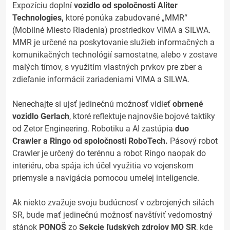
Expozíciu doplní
vozidlo od spoločnosti Aliter
Technologies,
ktoré ponúka zabudované „MMR“
(Mobilné Miesto Riadenia) prostriedkov VIMA a SILWA.
MMR je určené na poskytovanie služieb informačných a
komunikačných technológií samostatne, alebo v zostave
malých tímov, s využitím vlastných prvkov pre zber a
zdieľanie informácií zariadeniami VIMA a SILWA.
Nenechajte si ujsť jedinečnú možnosť vidieť
obrnené
vozidlo Gerlach
, ktoré reflektuje najnovšie bojové taktiky
od Zetor Engineering. Robotiku a AI zastúpia
duo
Crawler a Ringo od spoločnosti RoboTech.
Pásový robot
Crawler je určený do terénnu a robot Ringo naopak do
interiéru, oba spája ich účel využitia vo vojenskom
priemysle a navigácia pomocou umelej inteligencie.
Ak niekto zvažuje svoju budúcnosť v ozbrojených silách
SR, bude mať jedinečnú možnosť navštíviť vedomostný
stánok
PONOŠ
zo
Sekcie ľudských zdrojov MO SR
, kde