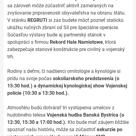
sa zároveň môže zúčastniť aktivít zameraných na
zvyšovanie pripravenosti obyvateľstva na obranu štátu.
V stánku
REGRUTI
si zas budete môcť pozrieť statickú
ukážku ručných zbraní od Síl pre špeciálne operácie.
Súčasťou výstavy bude aj partnerský stánok v
spolupráci s firmou
Rekord Hale Namiotowe
, ktorá
zabezpečuje stanové konštrukcie pre civilný a vojenský
trh.
Rodiny s deťmi, či nadšenci ornitológie a kynológie si
prídu na svoje počas
sokoliarskeho predstavenia (o
15:30 hod.) a dynamickej kynologickej show Vojenskej
polície (10:30 a 13:30 hod.).
Atmosféru budú dotvárať tri vystúpenia umelcov z
hudobného telesa
Vojenská hudba Banská Bystrica (o
12:30, 15:30 a 17:00 hod.).
Kto bude mať záujem bližšie
spoznať našu históriu, môže sa zúčastniť
exkurzie po