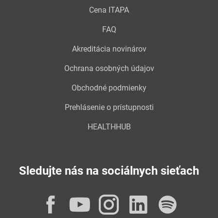
Cena ITAPA
FAQ
Akreditácia novinárov
Ochrana osobných údajov
Obchodné podmienky
Prehlásenie o prístupnosti
HEALTHHUB
Sledujte nás na sociálnych sieťach
Facebook
YouTube
Instagram
LinkedI
Spot