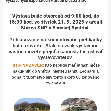
vystavených exponátoch v areáli Múzea SNP.
Výstava bude otvorená od 9:00 hod. do
18:00 hod. vo štvrtok 21. 9. 2023 v areáli
Múzea SNP v Banskej Bystrici.
Prihlasovanie na komentované prehliadky
bolo uzavreté. Stále sa však výstavnou
časťou môžete prejsť a samostatne osloviť
vystavovateľov.
!!!TIP NA ZÁVER:
Kto nebude mať strach môže
nakuknúť do vnútra interiéru tanku Leopard a
odhaliť tajomstvo sily tohto skoro 60 tonového
zvieraťa!!!