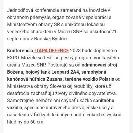
Jednodňová konferencia zameraná na inovácie v
obrannom priemysle, organizovaná v spolupráci s
Ministerstvom obrany SR s unikátnou lokáciou
vedeckého charakteru v Múzeu SNP sa uskutoční 21.
septembra v Banskej Bystrici.
Konferencia
ITAPA DEFENCE
2023 bude doplnená o
EXPO. Môžete sa tešiť na pestrý program vonkajšieho
areálu Múzea SNP. Postarajú sa oň
odmínovací stroj
Božena, bojový tank Leopard 2A4, samohybná
kanónová húfnica Zuzana, terénne vozidlo Polaris
od
Ministerstva obrany Slovenskej republiky, ktoré už
desaťročia zachraňujú životy civilného obyvateľstva.
Samozrejme, nemôže ani chýbať ukážka
sanitného
vozidla,
špeciálne upraveného pre vojenské účely a
nasadenia v ťažkých terénnych podmienkach s výškou
hladiny do 60 cm.